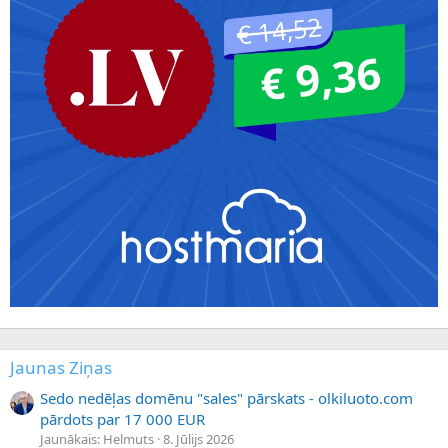
Jaunas Ziņas
Sedo nedēļas domēnu "sales" pārskats - olkiluoto.com
pārdots par 17 000 EUR
Jaunākais: Helmuts
8. Jūlijs 2026