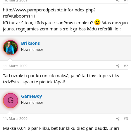
10. Marts 2009
#1
n
a
a
t
http://www.pamperedpetsptc.info/index.php?
u
u
ref=Kaboom111
z
m
Kā tur ar šito ir, kāds jau ir saņēmis izmaksu?
šitas diezgan
s
s
jauns, regojamies zem manis :roll: gribas kādu referāli :lol:
ā
c
ē
Briksons
j
s
New member
11. Marts 2009
#2
Tad uzraksti par ko un cik maksā, ja nē tad tavs topiks tiks
izdzēsts - spa,a te pietiek tāpat!
GameBoy
G
New member
11. Marts 2009
#3
Maksā 0.01 $ par kliku, bet tur kliku diez gan daudz. Ir arī