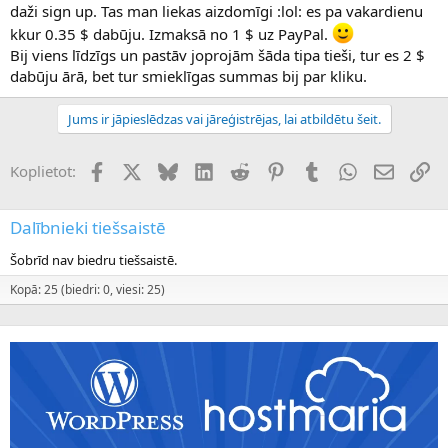
daži sign up. Tas man liekas aizdomīgi :lol: es pa vakardienu
kkur 0.35 $ dabūju. Izmaksā no 1 $ uz PayPal.
Bij viens līdzīgs un pastāv joprojām šāda tipa tieši, tur es 2 $
dabūju ārā, bet tur smieklīgas summas bij par kliku.
Jums ir jāpieslēdzas vai jāreģistrējas, lai atbildētu šeit.
Facebook
X (Twitter)
Bluesky
LinkedIn
Reddit
Pinterest
Tumblr
WhatsApp
E-pasts
Sai
Koplietot:
Dalībnieki tiešsaistē
Šobrīd nav biedru tiešsaistē.
Kopā: 25 (biedri: 0, viesi: 25)