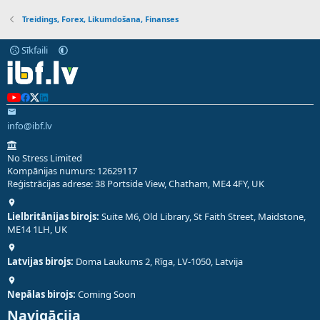
Treidings, Forex, Likumdošana, Finanses
Sīkfaili
info@ibf.lv
No Stress Limited
Kompānijas numurs: 12629117
Reģistrācijas adrese: 38 Portside View, Chatham, ME4 4FY, UK
Lielbritānijas birojs:
Suite M6, Old Library, St Faith Street, Maidstone,
ME14 1LH, UK
Latvijas birojs:
Doma Laukums 2, Rīga, LV-1050, Latvija
Nepālas birojs:
Coming Soon
Navigācija