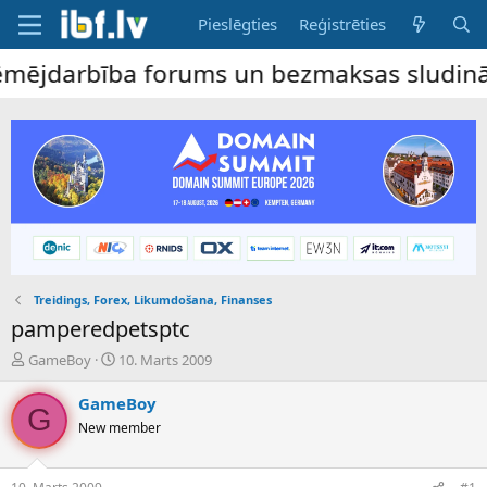
Pieslēgties
Reģistrēties
jdarbība forums un bezmaksas sludinājumu 
Treidings, Forex, Likumdošana, Finanses
pamperedpetsptc
P
S
GameBoy
10. Marts 2009
a
ā
v
k
GameBoy
G
e
u
New member
d
m
i
a
e
d