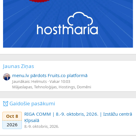
Jaunas Ziņas
menu.lv pārdots Fruits.co platformā
Jaunākais: Helmuts
Vakar 10:03
Mājaslapas, Tehnoloģijas, Hostings, Domēni
Gaidošie pasākumi
RIGA COMM | 8.-9. oktobris, 2026. | Izstāžu centrā
Oct 8
Ķīpsalā
2026
8.-9. oktobris, 2026.