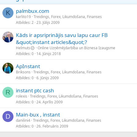
palmbux.com
K
karlito19
Treidings, Forex, Likumdošana, Finanses
Atbildes
2
23. Jūlijs 2009
Kāds ir apsriprinājis savu lapu caur FB
&quot;instant articles&quot;?
Helmuts
Online Uzņēmējdarbība un Biznesa Izaugsme
Atbildes
0
14. Jūnijs 2018
ApInstant
Briksons
Treidings, Forex, Likumdošana, Finanses
Atbildes
0
6. Jūnijs 2009
instant ptc cash
R
rolexis
Treidings, Forex, Likumdošana, Finanses
Atbildes
0
24. Aprīlis 2009
Main-bux , instant
D
danilini4
Treidings, Forex, Likumdošana, Finanses
Atbildes
0
26. Februāris 2009