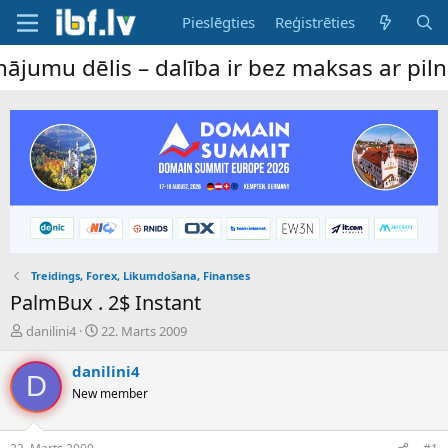
Pieslēgties
Reģistrēties
 dēlis – dalība ir bez maksas ar pilnu pie
Treidings, Forex, Likumdošana, Finanses
PalmBux . 2$ Instant
P
S
danilini4
22. Marts 2009
a
ā
v
k
danilini4
D
e
u
New member
d
m
i
a
e
d