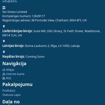
info@ibf.lv
No Stress Limited
Kompānijas numurs: 12629117
Reģistrācijas adrese: 38 Portside View, Chatham, ME4 4FY, UK
Lielbritānijas birojs:
Suite M6, Old Library, St Faith Street, Maidstone,
ME14 1LH, UK
Latvijas birojs:
Doma Laukums 2, Rīga, LV-1050, Latvija
Nepālas birojs:
Coming Soon
Navigācija
Mājas
Vietnes karte
RSS
Pakalpojumu
Podkāsts
Statusa Lapa
Daļa no