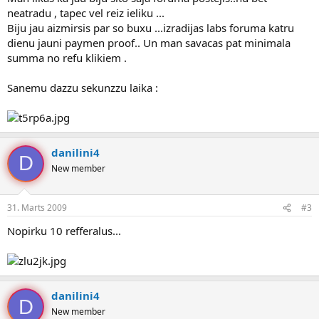
neatradu , tapec vel reiz ieliku ...
Biju jau aizmirsis par so buxu ...izradijas labs foruma katru
dienu jauni paymen proof.. Un man savacas pat minimala
summa no refu klikiem .
Sanemu dazzu sekunzzu laika :
danilini4
D
New member
31. Marts 2009
#3
Nopirku 10 refferalus...
danilini4
D
New member