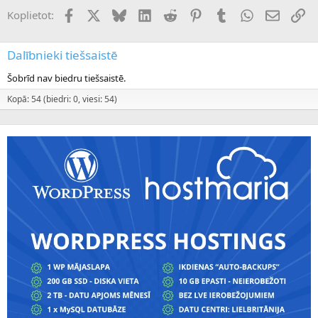
Facebook
X (Twitter)
Bluesky
LinkedIn
Reddit
Pinterest
Tumblr
WhatsApp
E-pasts
Sai
Koplietot:
Dalībnieki tiešsaistē
Šobrīd nav biedru tiešsaistē.
Kopā: 54 (biedri: 0, viesi: 54)