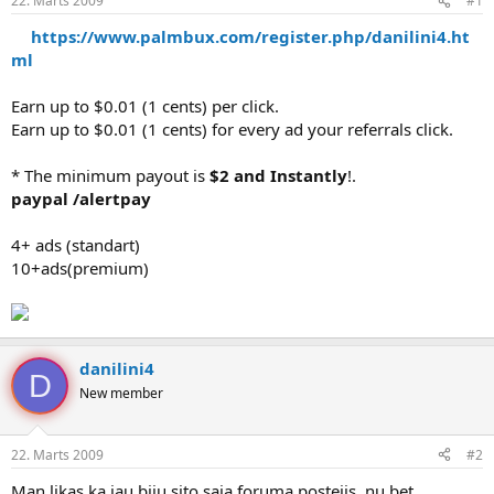
22. Marts 2009
#1
n
a
a
t
https://www.palmbux.com/register.php/danilini4.ht
u
u
ml
z
m
s
s
Earn up to $0.01 (1 cents) per click.
ā
c
Earn up to $0.01 (1 cents) for every ad your referrals click.
ē
j
* The minimum payout is
$2 and Instantly
!.
s
paypal /alertpay
4+ ads (standart)
10+ads(premium)
danilini4
D
New member
22. Marts 2009
#2
Man likas ka jau biju sito saja foruma postejis..nu bet