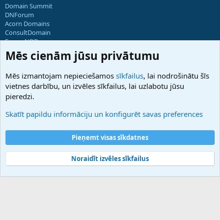
Domain Summit
DNForum
Acorn Domains
ConsultDomain
ForumNDD
Domainforum.ro
Mēs cienām jūsu privātumu
27.be
NamesLot
Mēs izmantojam nepieciešamos
sīkfailus
, lai nodrošinātu šīs
Hostmaria
vietnes darbību, un izvēles sīkfailus, lai uzlabotu jūsu
Atbalsts
pieredzi.
Sazinieties ar mums
Palīdzība
Skatīt papildu informāciju un konfigurēt savas preferences
Noteikumi un nosacījumi
Privātuma politika
Pieņemt visas sīkdatnes
Noraidīt izvēles sīkfailus
®
Community platform by XenForo
© 2010-2025 XenForo Ltd.