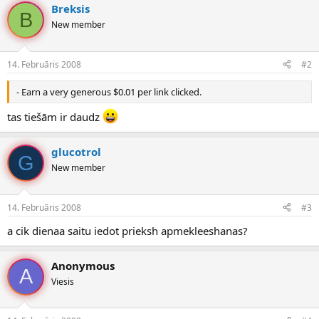
Breksis
B
New member
14. Februāris 2008
#2
- Earn a very generous $0.01 per link clicked.
tas tiešām ir daudz
glucotrol
G
New member
14. Februāris 2008
#3
a cik dienaa saitu iedot prieksh apmekleeshanas?
Anonymous
A
Viesis