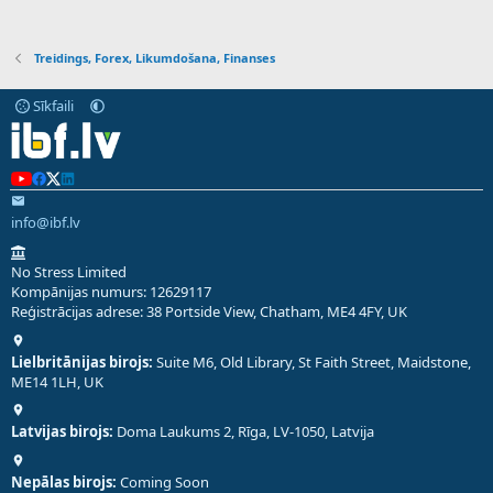
Treidings, Forex, Likumdošana, Finanses
Sīkfaili
info@ibf.lv
No Stress Limited
Kompānijas numurs: 12629117
Reģistrācijas adrese: 38 Portside View, Chatham, ME4 4FY, UK
Lielbritānijas birojs:
Suite M6, Old Library, St Faith Street, Maidstone,
ME14 1LH, UK
Latvijas birojs:
Doma Laukums 2, Rīga, LV-1050, Latvija
Nepālas birojs:
Coming Soon