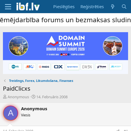
Pieslēgties
Reģistrēties
ējdarbība forums un bezmaksas sludinājumu 
Treidings, Forex, Likumdošana, Finanses
PaidClicxs
P
S
Anonymous
14. Februāris 2008
a
ā
v
k
Anonymous
A
e
u
Viesis
d
m
i
a
e
d