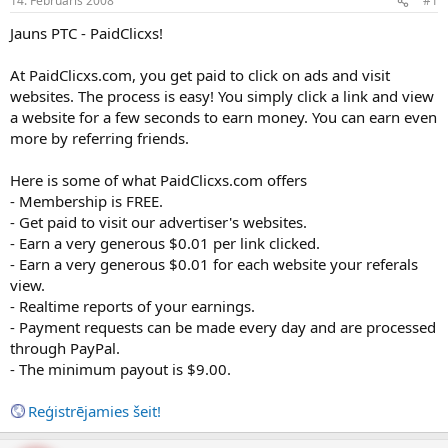
14. Februāris 2008
#1
n
a
a
t
Jauns PTC - PaidClicxs!
u
u
z
m
At PaidClicxs.com, you get paid to click on ads and visit
s
s
websites. The process is easy! You simply click a link and view
ā
c
a website for a few seconds to earn money. You can earn even
ē
more by referring friends.
j
s
Here is some of what PaidClicxs.com offers
- Membership is FREE.
- Get paid to visit our advertiser's websites.
- Earn a very generous $0.01 per link clicked.
- Earn a very generous $0.01 for each website your referals
view.
- Realtime reports of your earnings.
- Payment requests can be made every day and are processed
through PayPal.
- The minimum payout is $9.00.
Reģistrējamies šeit!