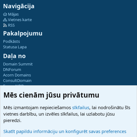
Navigācija
Mājas
Vietnes karte
RSS
Pakalpojumu
Podkāsts
Statusa Lapa
Daļa no
Domain Summit
DNForum
Acorn Domains
ConsultDomain
ForumNDD
Domainforum.ro
Mēs cienām jūsu privātumu
27.be
NamesLot
Mēs izmantojam nepieciešamos
sīkfailus
, lai nodrošinātu šīs
Hostmaria
vietnes darbību, un izvēles sīkfailus, lai uzlabotu jūsu
Atbalsts
pieredzi.
Sazinieties ar mums
Palīdzība
Skatīt papildu informāciju un konfigurēt savas preferences
Noteikumi un nosacījumi