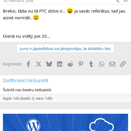
14. Februāris 2008
#4
Breksi, tāda nu tā PTC dzīve ir...
ja savāc referālus, tad jau
aiziet normāli.
Dienā nu vidēji pie 20...
Jums ir jāpieslēdzas vai jāreģistrējas, lai atbildētu šeit.
Facebook
X (Twitter)
Bluesky
LinkedIn
Reddit
Pinterest
Tumblr
WhatsApp
E-pasts
Sai
Koplietot:
Dalībnieki tiešsaistē
Šobrīd nav biedru tiešsaistē.
Kopā: 149 (biedri: 0, viesi: 149)