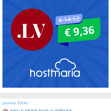
Jaunas Ziņas
menu.lv pārdots Fruits.co platformā