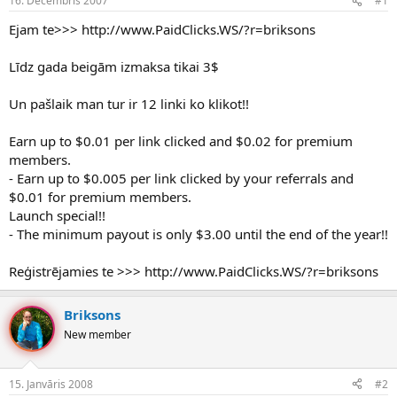
16. Decembris 2007
#1
n
a
a
t
Ejam te>>> http://www.PaidClicks.WS/?r=briksons
u
u
z
m
Līdz gada beigām izmaksa tikai 3$
s
s
ā
c
Un pašlaik man tur ir 12 linki ko klikot!!
ē
j
Earn up to $0.01 per link clicked and $0.02 for premium
s
members.
- Earn up to $0.005 per link clicked by your referrals and
$0.01 for premium members.
Launch special!!
- The minimum payout is only $3.00 until the end of the year!!
Reģistrējamies te >>> http://www.PaidClicks.WS/?r=briksons
Briksons
New member
15. Janvāris 2008
#2