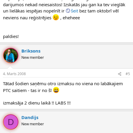
darijumos nekad neiesaistos! Izskatās jau gan ka tev vieglāk
un lielākas iespējas nopelnīt ir
šeit
bez tam oktobrī vēl
neviens nau reģistrējies
, eheheee
paldies!
Briksons
New member
4. Marts 2008
#5
Tātad šodien saņēmu otro izmaksu no viena no labākajiem
PTC saitiem - tas ir no šī
izmaksāja 2 dienu laikā !! LABS !!!
Dandijs
D
New member