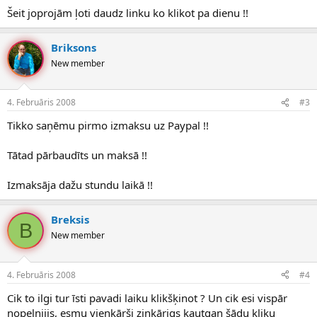
Šeit joprojām ļoti daudz linku ko klikot pa dienu !!
Briksons
New member
4. Februāris 2008
#3
Tikko saņēmu pirmo izmaksu uz Paypal !!
Tātad pārbaudīts un maksā !!
Izmaksāja dažu stundu laikā !!
Breksis
B
New member
4. Februāris 2008
#4
Cik to ilgi tur īsti pavadi laiku klikšķinot ? Un cik esi vispār
nopelnijis, esmu vienkārši ziņkārigs kautgan šādu kliku