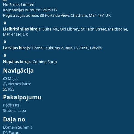
No Stress Limited
Kompānijas numurs: 12629117
Reģistrācijas adrese: 38 Portside View, Chatham, ME4 4FY, UK
Lielbritānijas birojs:
Suite M6, Old Library, St Faith Street, Maidstone,
ME14 1LH, UK
Latvijas birojs:
Doma Laukums 2, Rīga, LV-1050, Latvija
Nepālas birojs:
Coming Soon
Navigācija
Mājas
Vietnes karte
RSS
Pakalpojumu
Podkāsts
Statusa Lapa
Daļa no
Domain Summit
DNForum