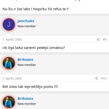
Nu šis ir ļoti labs ! Nopirku 50 refus te !!
janchuks
J
New member
7. Aprīlis 2008
#9
cik ilga laika sanemi pedejo izmaksu?
Briksons
New member
7. Aprīlis 2008
#10
Bet izlasi tak iepriekšējo postu !!!!
Briksons
New member