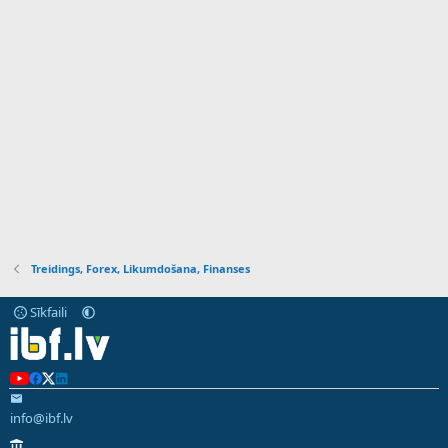
Treidings, Forex, Likumdošana, Finanses
Sīkfaili
info@ibf.lv