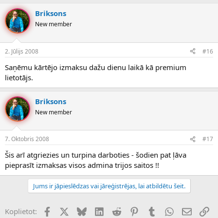
Briksons
New member
2. Jūlijs 2008
#16
Saņēmu kārtējo izmaksu dažu dienu laikā kā premium
lietotājs.
Briksons
New member
7. Oktobris 2008
#17
Šis arī atgriezies un turpina darboties - šodien pat ļāva
pieprasīt izmaksas visos admina trijos saitos !!
Jums ir jāpieslēdzas vai jāreģistrējas, lai atbildētu šeit.
Facebook
X (Twitter)
Bluesky
LinkedIn
Reddit
Pinterest
Tumblr
WhatsApp
E-pasts
Sai
Koplietot: