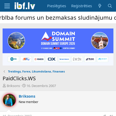
Pieslēgties
Reģistrēties
orums un bezmaksas sludinājumu dēlis – da
Treidings, Forex, Likumdošana, Finanses
PaidClicks.WS
P
S
Briksons
16. Decembris 2007
a
ā
v
k
Briksons
e
u
New member
d
m
i
a
e
d