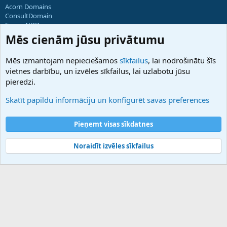
Acorn Domains
ConsultDomain
ForumNDD
Domainforum.ro
Mēs cienām jūsu privātumu
27.be
NamesLot
Mēs izmantojam nepieciešamos
sīkfailus
, lai nodrošinātu šīs
Hostmaria
vietnes darbību, un izvēles sīkfailus, lai uzlabotu jūsu
Atbalsts
pieredzi.
Sazinieties ar mums
Palīdzība
Skatīt papildu informāciju un konfigurēt savas preferences
Noteikumi un nosacījumi
Privātuma politika
Pieņemt visas sīkdatnes
Noraidīt izvēles sīkfailus
®
Community platform by XenForo
© 2010-2025 XenForo Ltd.