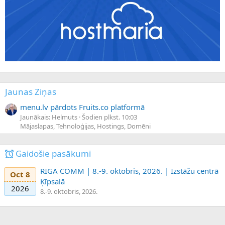
Jaunas Ziņas
menu.lv pārdots Fruits.co platformā
Jaunākais: Helmuts
Šodien plkst. 10:03
Mājaslapas, Tehnoloģijas, Hostings, Domēni
Gaidošie pasākumi
RIGA COMM | 8.-9. oktobris, 2026. | Izstāžu centrā
Oct 8
Ķīpsalā
2026
8.-9. oktobris, 2026.