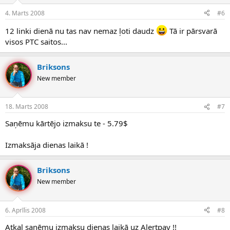
4. Marts 2008
#6
12 linki dienā nu tas nav nemaz ļoti daudz
Tā ir pārsvarā
visos PTC saitos...
Briksons
New member
18. Marts 2008
#7
Saņēmu kārtējo izmaksu te - 5.79$
Izmaksāja dienas laikā !
Briksons
New member
6. Aprīlis 2008
#8
Atkal saņēmu izmaksu dienas laikā uz Alertpay !!