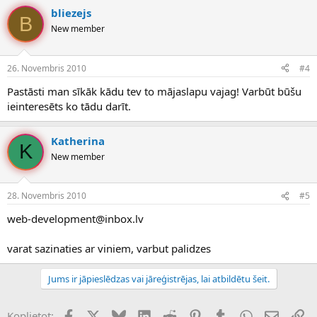
bliezejs
B
New member
26. Novembris 2010
#4
Pastāsti man sīkāk kādu tev to mājaslapu vajag! Varbūt būšu
ieinteresēts ko tādu darīt.
Katherina
K
New member
28. Novembris 2010
#5
web-development@inbox.lv
varat sazinaties ar viniem, varbut palidzes
Jums ir jāpieslēdzas vai jāreģistrējas, lai atbildētu šeit.
Facebook
X (Twitter)
Bluesky
LinkedIn
Reddit
Pinterest
Tumblr
WhatsApp
E-pasts
Sai
Koplietot: