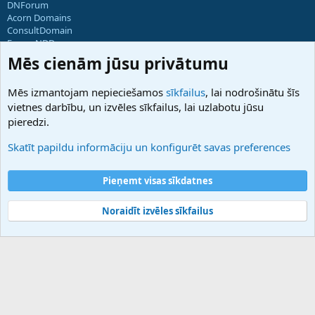
DNForum
Acorn Domains
ConsultDomain
ForumNDD
Domainforum.ro
Mēs cienām jūsu privātumu
27.be
NamesLot
Mēs izmantojam nepieciešamos
sīkfailus
, lai nodrošinātu šīs
Hostmaria
vietnes darbību, un izvēles sīkfailus, lai uzlabotu jūsu
Atbalsts
pieredzi.
Sazinieties ar mums
Palīdzība
Skatīt papildu informāciju un konfigurēt savas preferences
Noteikumi un nosacījumi
Privātuma politika
Pieņemt visas sīkdatnes
Noraidīt izvēles sīkfailus
®
Community platform by XenForo
© 2010-2025 XenForo Ltd.