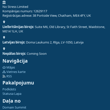
No Stress Limited
Kompānijas numurs: 12629117
Reģistrācijas adrese: 38 Portside View, Chatham, ME4 4FY, UK
Lielbritānijas birojs:
Suite M6, Old Library, St Faith Street, Maidstone,
ME14 1LH, UK
Latvijas birojs:
Doma Laukums 2, Rīga, LV-1050, Latvija
Nepālas birojs:
Coming Soon
Navigācija
Mājas
Vietnes karte
RSS
Pakalpojumu
Podkāsts
Statusa Lapa
Daļa no
Domain Summit