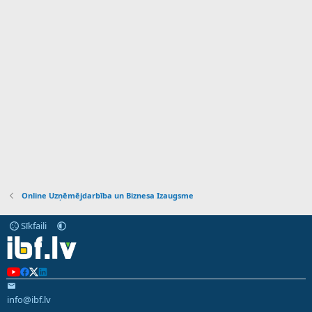
Online Uzņēmējdarbība un Biznesa Izaugsme
Sīkfaili
info@ibf.lv