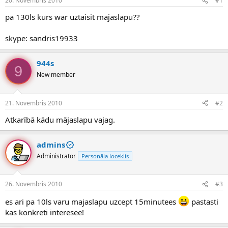
20. Novembris 2010
#1
n
a
a
t
pa 130ls kurs war uztaisit majaslapu??
u
u
z
m
skype: sandris19933
s
s
ā
c
944s
9
ē
New member
j
s
21. Novembris 2010
#2
Atkarībā kādu mājaslapu vajag.
admins
Administrator
Personāla loceklis
26. Novembris 2010
#3
es ari pa 10ls varu majaslapu uzcept 15minutees
pastasti
kas konkreti interesee!