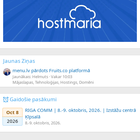
Jaunas Ziņas
menu.lv pārdots Fruits.co platformā
Jaunākais: Helmuts
Vakar 10:03
Mājaslapas, Tehnoloģijas, Hostings, Domēni
Gaidošie pasākumi
RIGA COMM | 8.-9. oktobris, 2026. | Izstāžu centrā
Oct 8
Ķīpsalā
2026
8.-9. oktobris, 2026.