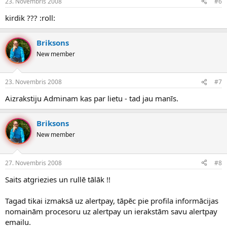
23. Novembris 2008
#6
kirdik ??? :roll:
Briksons
New member
23. Novembris 2008
#7
Aizrakstiju Adminam kas par lietu - tad jau manīs.
Briksons
New member
27. Novembris 2008
#8
Saits atgriezies un rullē tālāk !!
Tagad tikai izmaksā uz alertpay, tāpēc pie profila informācijas
nomainām procesoru uz alertpay un ierakstām savu alertpay
emailu.