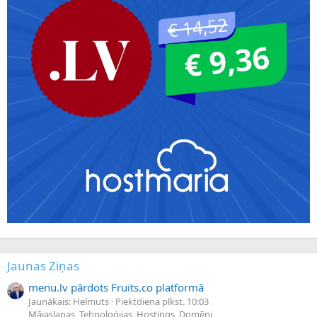
Jaunas Ziņas
menu.lv pārdots Fruits.co platformā
Jaunākais: Helmuts
Piektdiena plkst. 10:03
Mājaslapas, Tehnoloģijas, Hostings, Domēni