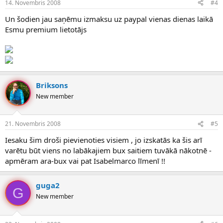
14. Novembris 2008
#4
Un šodien jau saņēmu izmaksu uz paypal vienas dienas laikā
Esmu premium lietotājs
Briksons
New member
21. Novembris 2008
#5
Iesaku šim droši pievienoties visiem , jo izskatās ka šis arī
varētu būt viens no labākajiem bux saitiem tuvākā nākotnē -
apmēram ara-bux vai pat Isabelmarco līmenī !!
guga2
G
New member