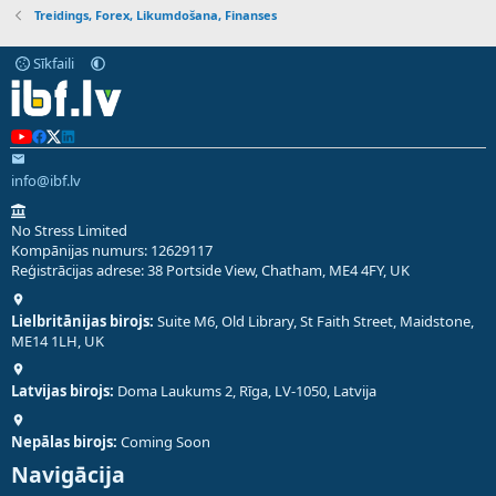
Treidings, Forex, Likumdošana, Finanses
Sīkfaili
info@ibf.lv
No Stress Limited
Kompānijas numurs: 12629117
Reģistrācijas adrese: 38 Portside View, Chatham, ME4 4FY, UK
Lielbritānijas birojs:
Suite M6, Old Library, St Faith Street, Maidstone,
ME14 1LH, UK
Latvijas birojs:
Doma Laukums 2, Rīga, LV-1050, Latvija
Nepālas birojs:
Coming Soon
Navigācija