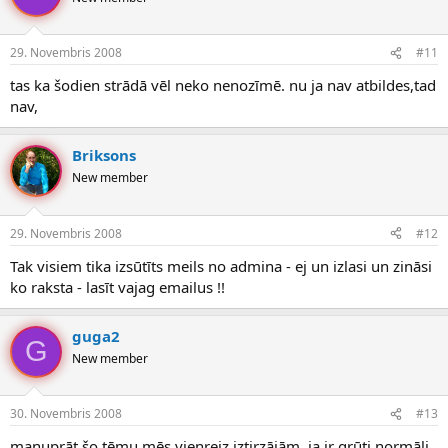
29. Novembris 2008
#11
tas ka šodien strādā vēl neko nenozīmē. nu ja nav atbildes,tad
nav,
Briksons
New member
29. Novembris 2008
#12
Tak visiem tika izsūtīts meils no admina - ej un izlasi un zināsi
ko raksta - lasīt vajag emailus !!
guga2
G
New member
30. Novembris 2008
#13
manuprāt,šo tēmu mēs vienreiz iztirzājām. ja ir grūti normāli