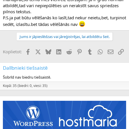
atbildēt,tad vari nepiepūlēties un nerakstīt savus spriedzes
pilnos tekstus.
P.S.ja pat būtu vēlēšanās ko lasīt,tad nekur neietu,bet, turpinot
sedēt, izlasītu.bet tādas vēlēšānās nav
Jums ir jāpieslēdzas vai jāreģistrējas, lai atbildētu šeit.
Facebook
X (Twitter)
Bluesky
LinkedIn
Reddit
Pinterest
Tumblr
WhatsApp
E-pasts
Sai
Koplietot:
Dalībnieki tiešsaistē
Šobrīd nav biedru tiešsaistē.
Kopā: 35 (biedri: 0, viesi: 35)