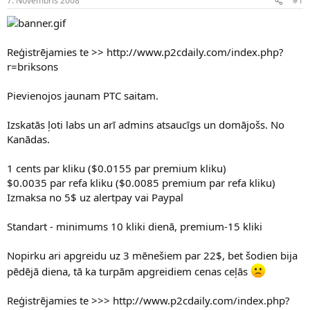
7. Novembris 2008
#1
n
a
a
t
u
u
z
m
Reģistrējamies te >> http://www.p2cdaily.com/index.php?
s
s
r=briksons
ā
c
ē
Pievienojos jaunam PTC saitam.
j
s
Izskatās ļoti labs un arī admins atsaucīgs un domājošs. No
Kanādas.
1 cents par kliku ($0.0155 par premium kliku)
$0.0035 par refa kliku ($0.0085 premium par refa kliku)
Izmaksa no 5$ uz alertpay vai Paypal
Standart - minimums 10 kliki dienā, premium-15 kliki
Nopirku ari apgreidu uz 3 mēnešiem par 22$, bet šodien bija
pēdējā diena, tā ka turpām apgreidiem cenas ceļās
Reģistrējamies te >>> http://www.p2cdaily.com/index.php?