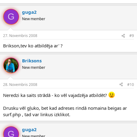
guga2
G
New member
27. Novembris 2008
#9
Brikson,tev ko atbildēja ar' ?
Briksons
New member
28. Novembris 2008
#10
Neredzi ka saits strādā - ko vēl vajadzēja atbildēt?
Drusku vēl gļuko, bet kad adreses rindā nomaina beigas ar
surf.php , tad var linkus izklikot.
guga2
G
New member