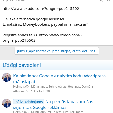
7. Janvāris 2009
#1
n
a
a
t
http://www.oxado.com/?origin=pub215502
u
u
z
m
Lieliska alternatīva google adsensei
s
s
Izmaksā uz Moneybookers, paypal un ar čeku arī
ā
c
ē
Reģistrējamies te >> http://www.oxado.com/?
j
origin=pub215502
s
Jums ir jāpieslēdzas vai jāreģistrējas, lai atbildētu šeit.
Līdzīgi pavedieni
Kā pievienot Google analytics kodu Wordpress
mājaslapai
Helmuts
Mājaslapas, Tehnoloģijas, Hostings, Domēni
Atbildes
0
7. Aprīlis 2020
No pirmās lapas augšas
ibf.lv Uzlabojums
izņemtas Google reklāmas
Helmuts
Mūsu Jaunumi un Ieteikumi Forumam