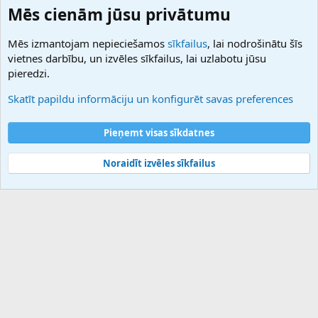
Domainforum.ro
Mēs cienām jūsu privātumu
27.be
NamesLot
Mēs izmantojam nepieciešamos
sīkfailus
, lai nodrošinātu šīs
Hostmaria
vietnes darbību, un izvēles sīkfailus, lai uzlabotu jūsu
Atbalsts
pieredzi.
Sazinieties ar mums
Palīdzība
Skatīt papildu informāciju un konfigurēt savas preferences
Noteikumi un nosacījumi
Privātuma politika
Pieņemt visas sīkdatnes
Noraidīt izvēles sīkfailus
®
Community platform by XenForo
© 2010-2025 XenForo Ltd.