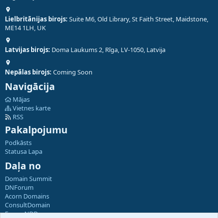
Lielbritānijas birojs:
Suite M6, Old Library, St Faith Street, Maidstone,
ME14 1LH, UK
Latvijas birojs:
Doma Laukums 2, Rīga, LV-1050, Latvija
Nepālas birojs:
Coming Soon
Navigācija
Mājas
Vietnes karte
RSS
Pakalpojumu
Podkāsts
Statusa Lapa
Daļa no
Domain Summit
DNForum
Acorn Domains
ConsultDomain
ForumNDD