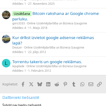
Atbildes
1
27. Novembris 2025
Bitcoin rakshana ar Google chrome
Uzsākšana
parluku.
gors3333
Online Uzņēmējdarbība un Biznesa Izaugsme
Atbildes
4
11. Maijs 2018
Kur drīkst izvietot google adsense reklāmas
lapā?
DeaLer
Online Uzņēmējdarbība un Biznesa Izaugsme
Atbildes
1
22. Jūlijs 2012
Torrentu takeris un google reklāmas.
L
lejuplade
Online Uzņēmējdarbība un Biznesa Izaugsme
Atbildes
1
1. Februāris 2012
Facebook
X (Twitter)
Bluesky
LinkedIn
Reddit
Pinterest
Tumblr
WhatsApp
E-pasts
Sai
Koplietot:
Dalībnieki tiešsaistē
Šobrīd nav biedru tiešsaistē.