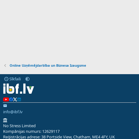
Online Uzņēmējdarbība un Biznesa Izaugsme
Sīkfaili
info@ibf.lv
No Stress Limited
Kompānijas numurs: 12629117
Reģistrācijas adrese: 38 Portside View, Chatham, ME4 4FY, UK