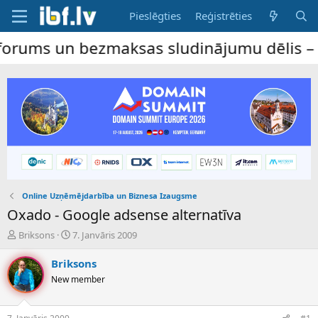
Pieslēgties
Reģistrēties
ms un bezmaksas sludinājumu dēlis – dalīb
Online Uzņēmējdarbība un Biznesa Izaugsme
Oxado - Google adsense alternatīva
P
S
Briksons
7. Janvāris 2009
a
ā
v
k
Briksons
e
u
New member
d
m
i
a
e
d