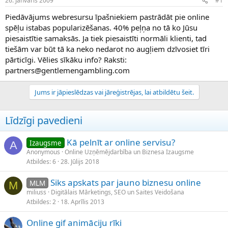
26. Janvāris 2009
#1
n
a
a
t
Piedāvājums webresursu īpašniekiem pastrādāt pie online
u
u
spēļu istabas popularizēšanas. 40% peļņa no tā ko Jūsu
z
m
piesaistītie samaksās. Ja tiek piesaistīti normāli klienti, tad
s
s
tiešām var būt tā ka neko nedarot no augļiem dzīvosiet tīri
ā
c
pārticīgi. Vēlies sīkāku info? Raksti:
ē
partners@gentlemengambling.com
j
s
Jums ir jāpieslēdzas vai jāreģistrējas, lai atbildētu šeit.
Līdzīgi pavedieni
Kā pelnīt ar online servisu?
Izaugsme
A
Anonymous
Online Uzņēmējdarbība un Biznesa Izaugsme
Atbildes
6
28. Jūlijs 2018
Siks apskats par jauno biznesu online
MLM
M
miliuss
Digitālais Mārketings, SEO un Saites Veidošana
Atbildes
2
18. Aprīlis 2013
Online gif animāciju rīki