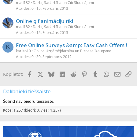
mad182
Darbi, Sadarbība un Citi Sludinājumi
Atbildes
0
15. Februāris 2013
Online gif animāciju rīki
mad182
Darbi, Sadarbība un Citi Sludinājumi
Atbildes
0
15. Februāris 2013
Free Online Surveys &amp; Easy Cash Offers !
K
karlito19
Online Uzņēmējdarbība un Biznesa Izaugsme
Atbildes
0
30. Septembris 2012
Facebook
X (Twitter)
Bluesky
LinkedIn
Reddit
Pinterest
Tumblr
WhatsApp
E-pasts
Sai
Koplietot:
Dalībnieki tiešsaistē
Šobrīd nav biedru tiešsaistē.
Kopā: 1.257 (biedri: 0, viesi: 1.257)