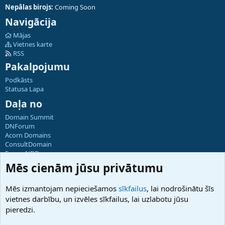
Nepālas birojs:
Coming Soon
Navigācija
Mājas
Vietnes karte
RSS
Pakalpojumu
Podkāsts
Statusa Lapa
Daļa no
Domain Summit
DNForum
Acorn Domains
ConsultDomain
ForumNDD
Domainforum.ro
Mēs cienām jūsu privātumu
27.be
NamesLot
Mēs izmantojam nepieciešamos
sīkfailus
, lai nodrošinātu šīs
Hostmaria
vietnes darbību, un izvēles sīkfailus, lai uzlabotu jūsu
Atbalsts
pieredzi.
Sazinieties ar mums