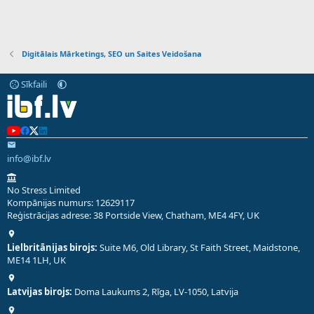
Digitālais Mārketings, SEO un Saites Veidošana
Sīkfaili
info@ibf.lv
No Stress Limited
Kompānijas numurs: 12629117
Reģistrācijas adrese: 38 Portside View, Chatham, ME4 4FY, UK
Lielbritānijas birojs:
Suite M6, Old Library, St Faith Street, Maidstone,
ME14 1LH, UK
Latvijas birojs:
Doma Laukums 2, Rīga, LV-1050, Latvija