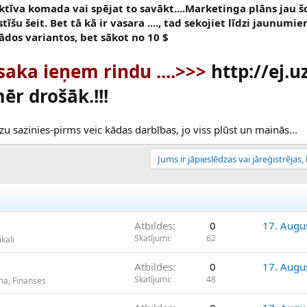
 aktīva komada vai spējat to savākt....Marketinga plāns jau 
tīšu šeit. Bet tā kā ir vasara ...., tad sekojiet līdzi jaunumie
ādos variantos, bet sākot no 10 $
 saka ieņem rindu ....>>>
http://ej.u
r drošāk.!!!
ūdzu sazinies-pirms veic kādas darbības, jo viss plūst un mainās...
Jums ir jāpieslēdzas vai jāreģistrējas, l
Atbildes
0
17. Augu
Skatījumi
62
kali
Atbildes
0
17. Augu
Skatījumi
48
na, Finanses