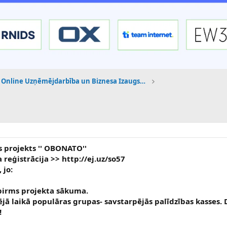
Online Uzņēmējdarbība un Biznesa Izaugsme
s projekts '' OBONATO''
reģistrācija >> http://ej.uz/so57
 jo:
 pirms projekta sākuma.
dējā laikā populāras grupas- savstarpējās palīdzības kasses.
!