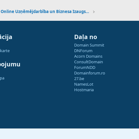
Online Uzņēmējdarbība un Biznesa Izaugsme
cija
Daļa no
Domain Summit
 karte
DNForum
Acorn Domains
ConsultDomain
pojumu
ForumNDD
Domainforum.ro
apa
27.be
NamesLot
Hostmaria