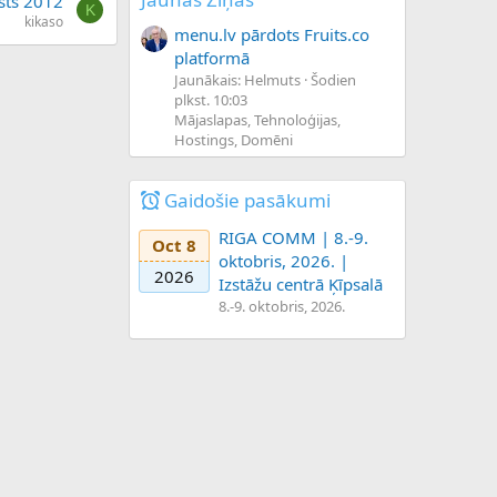
sts 2012
K
kikaso
menu.lv pārdots Fruits.co
platformā
Jaunākais: Helmuts
Šodien
plkst. 10:03
Mājaslapas, Tehnoloģijas,
Hostings, Domēni
Gaidošie pasākumi
RIGA COMM | 8.-9.
Oct 8
oktobris, 2026. |
2026
Izstāžu centrā Ķīpsalā
8.-9. oktobris, 2026.