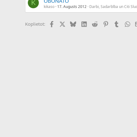
OBONATO
K
kikaso
17. Augusts 2012
Darbi, Sadarbība un Citi Slu
Facebook
X (Twitter)
Bluesky
LinkedIn
Reddit
Pinterest
Tumblr
Wh
Koplietot: