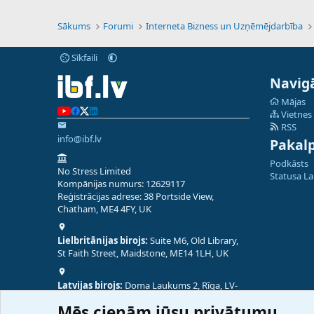
Sākums
Forumi
Interneta Bizness un Uzņēmējdarbība
Sīkfaili
Navigā
Mājas
Vietnes
RSS
info@ibf.lv
Pakal
Podkāsts
No Stress Limited
Statusa L
Kompānijas numurs: 12629117
Reģistrācijas adrese: 38 Portside View,
Chatham, ME4 4FY, UK
Lielbritānijas birojs:
Suite M6, Old Library,
St Faith Street, Maidstone, ME14 1LH, UK
Latvijas birojs:
Doma Laukums 2, Rīga, LV-
1050, Latvija
Mēs cienām jūsu privātumu