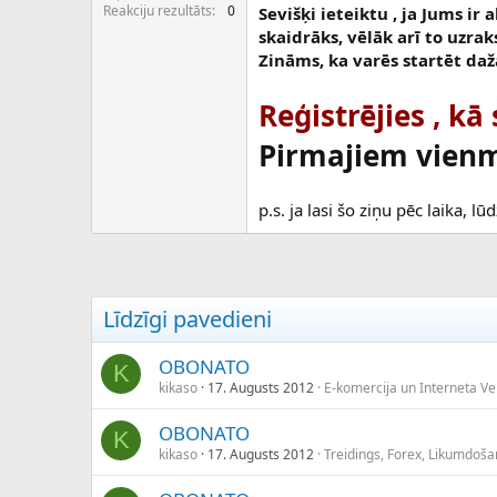
c
Reakciju rezultāts
0
Sevišķi ieteiktu , ja Jums ir
ē
skaidrāks, vēlāk arī to uzraks
j
Zināms, ka varēs startēt daž
s
Reģistrējies , kā
Pirmajiem vienmē
p.s. ja lasi šo ziņu pēc laika, l
Līdzīgi pavedieni
OBONATO
K
kikaso
17. Augusts 2012
E-komercija un Interneta Vei
OBONATO
K
kikaso
17. Augusts 2012
Treidings, Forex, Likumdoša