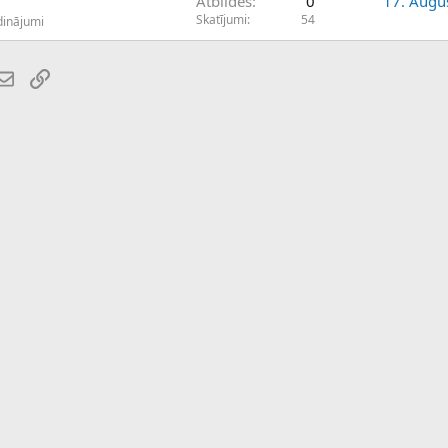
Atbildes
0
17. Augu
Skatījumi
54
dinājumi
atsApp
E-pasts
Saiti