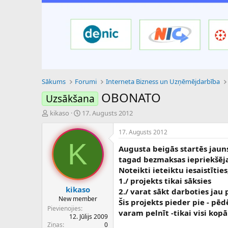
Sākums
Forumi
Interneta Bizness un Uzņēmējdarbība
OBONATO
Uzsākšana
P
S
kikaso
17. Augusts 2012
a
ā
v
k
17. Augusts 2012
e
u
K
Augusta beigās startēs jaun
d
m
i
a
tagad bezmaksas iepriekšēja 
e
d
Noteikti ieteiktu iesaistīties,
n
a
1./ projekts tikai sāksies
a
t
kikaso
2./ varat sākt darboties jau
u
u
New member
Šis projekts pieder pie - pē
z
m
Pievienojies
varam pelnīt -tikai visi kopā
s
s
12. Jūlijs 2009
ā
Ziņas
0