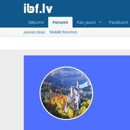
Sākums
Forumi
Kas jauns
Pasākumi
Jaunas ziņas
Meklēt forumos