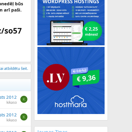
šonedēļ būs
m arī paši.
z/so57
ai atbildētu šeit.
sts 2012
K
kikaso
sts 2012
K
kikaso
Jaunas Ziņas