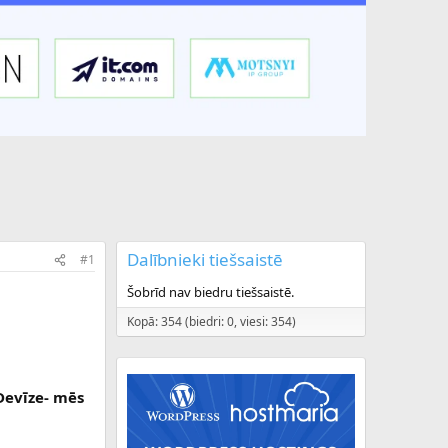
Dalībnieki tiešsaistē
#1
Šobrīd nav biedru tiešsaistē.
Kopā: 354 (biedri: 0, viesi: 354)
 Devīze- mēs