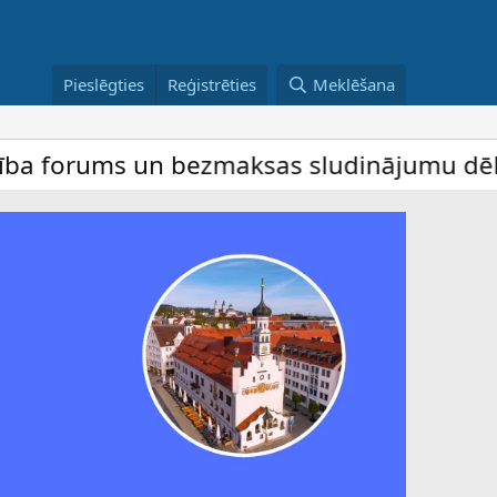
Pieslēgties
Reģistrēties
Meklēšana
ms un bezmaksas sludinājumu dēlis – dalīb