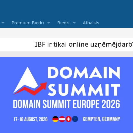
Premium Biedri
Biedri
Atbalsts
IBF ir tikai online uzņēmējdarbība foru