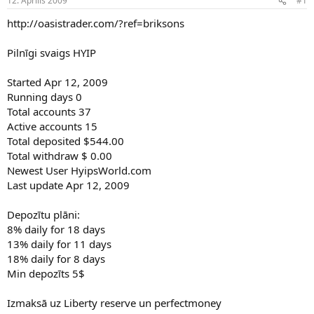
12. Aprīlis 2009
#1
n
a
a
t
http://oasistrader.com/?ref=briksons
u
u
z
m
Pilnīgi svaigs HYIP
s
s
ā
c
Started Apr 12, 2009
ē
Running days 0
j
Total accounts 37
s
Active accounts 15
Total deposited $544.00
Total withdraw $ 0.00
Newest User HyipsWorld.com
Last update Apr 12, 2009
Depozītu plāni:
8% daily for 18 days
13% daily for 11 days
18% daily for 8 days
Min depozīts 5$
Izmaksā uz Liberty reserve un perfectmoney