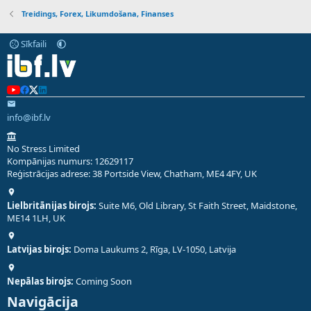
Treidings, Forex, Likumdošana, Finanses
Sīkfaili
info@ibf.lv
No Stress Limited
Kompānijas numurs: 12629117
Reģistrācijas adrese: 38 Portside View, Chatham, ME4 4FY, UK
Lielbritānijas birojs:
Suite M6, Old Library, St Faith Street, Maidstone,
ME14 1LH, UK
Latvijas birojs:
Doma Laukums 2, Rīga, LV-1050, Latvija
Nepālas birojs:
Coming Soon
Navigācija