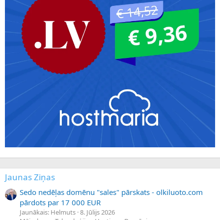
Jaunas Ziņas
Sedo nedēļas domēnu "sales" pārskats - olkiluoto.com
pārdots par 17 000 EUR
Jaunākais: Helmuts
8. Jūlijs 2026