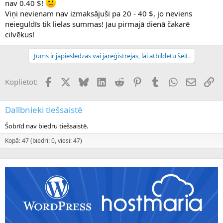
nav 0.40 $!
Viņi nevienam nav izmaksājuši pa 20 - 40 $, jo neviens
neieguldīs tik lielas summas! Jau pirmajā dienā čakarē
cilvēkus!
Jums ir jāpieslēdzas vai jāreģistrējas, lai atbildētu šeit.
Facebook
X (Twitter)
Bluesky
LinkedIn
Reddit
Pinterest
Tumblr
WhatsApp
E-pasts
Sai
Koplietot:
Dalībnieki tiešsaistē
Šobrīd nav biedru tiešsaistē.
Kopā: 47 (biedri: 0, viesi: 47)