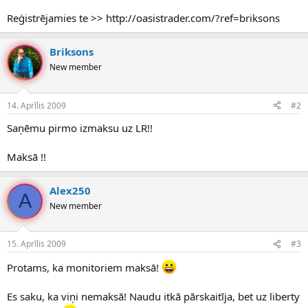
Reģistrējamies te >> http://oasistrader.com/?ref=briksons
Briksons
New member
14. Aprīlis 2009
#2
Saņēmu pirmo izmaksu uz LR!!
Maksā !!
Alex250
A
New member
15. Aprīlis 2009
#3
Protams, ka monitoriem maksā!
Es saku, ka viņi nemaksā! Naudu itkā pārskaitīja, bet uz liberty