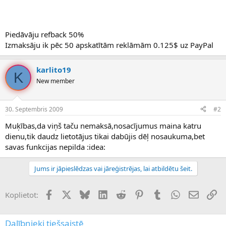
Piedāvāju refback 50%
Izmaksāju ik pēc 50 apskatītām reklāmām 0.125$ uz PayPal
karlito19
K
New member
30. Septembris 2009
#2
Muķības,da viņš taču nemaksā,nosacījumus maina katru
dienu,tik daudz lietotājus tikai dabūjis dēļ nosaukuma,bet
savas funkcijas nepilda :idea:
Jums ir jāpieslēdzas vai jāreģistrējas, lai atbildētu šeit.
Facebook
X (Twitter)
Bluesky
LinkedIn
Reddit
Pinterest
Tumblr
WhatsApp
E-pasts
Sai
Koplietot:
Dalībnieki tiešsaistē