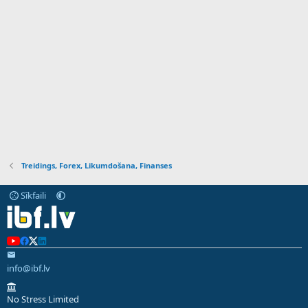
Treidings, Forex, Likumdošana, Finanses
Sīkfaili
info@ibf.lv
No Stress Limited