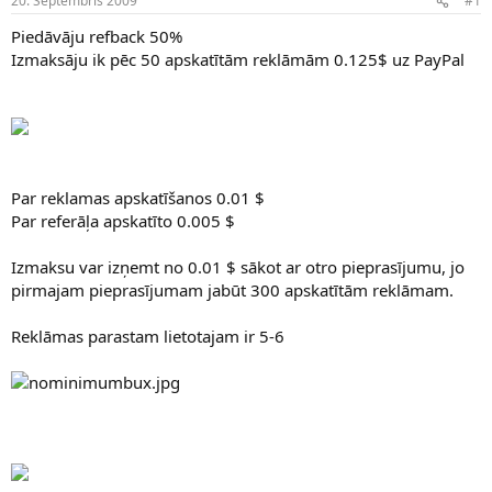
20. Septembris 2009
#1
n
a
a
t
Piedāvāju refback 50%
u
u
Izmaksāju ik pēc 50 apskatītām reklāmām 0.125$ uz PayPal
z
m
s
s
ā
c
ē
j
s
Par reklamas apskatīšanos 0.01 $
Par referāļa apskatīto 0.005 $
Izmaksu var izņemt no 0.01 $ sākot ar otro pieprasījumu, jo
pirmajam pieprasījumam jabūt 300 apskatītām reklāmam.
Reklāmas parastam lietotajam ir 5-6