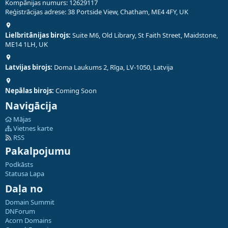
Kompānijas numurs: 12629117
Reģistrācijas adrese: 38 Portside View, Chatham, ME4 4FY, UK
Lielbritānijas birojs:
Suite M6, Old Library, St Faith Street, Maidstone,
ME14 1LH, UK
Latvijas birojs:
Doma Laukums 2, Rīga, LV-1050, Latvija
Nepālas birojs:
Coming Soon
Navigācija
Mājas
Vietnes karte
RSS
Pakalpojumu
Podkāsts
Statusa Lapa
Daļa no
Domain Summit
DNForum
Acorn Domains