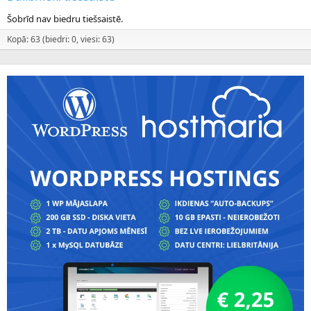
Šobrīd nav biedru tiešsaistē.
Kopā: 63 (biedri: 0, viesi: 63)