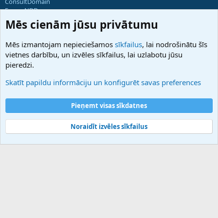
ConsultDomain
ForumNDD
Domainforum.ro
Mēs cienām jūsu privātumu
27.be
NamesLot
Mēs izmantojam nepieciešamos
sīkfailus
, lai nodrošinātu šīs
Hostmaria
vietnes darbību, un izvēles sīkfailus, lai uzlabotu jūsu
Atbalsts
pieredzi.
Sazinieties ar mums
Palīdzība
Skatīt papildu informāciju un konfigurēt savas preferences
Noteikumi un nosacījumi
Privātuma politika
Pieņemt visas sīkdatnes
Noraidīt izvēles sīkfailus
®
Community platform by XenForo
© 2010-2025 XenForo Ltd.