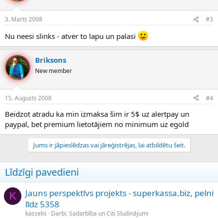
3. Marts 2008
#3
Nu neesi slinks - atver to lapu un palasi
Briksons
New member
15. Augusts 2008
#4
Beidzot atradu ka min izmaksa šim ir 5$ uz alertpay un
paypal, bet premium lietotājiem no minimum uz egold
Jums ir jāpieslēdzas vai jāreģistrējas, lai atbildētu šeit.
Līdzīgi pavedieni
Jauns perspektīvs projekts - superkassa.biz, pelni
K
līdz 5358
kasselis
Darbi, Sadarbība un Citi Sludinājumi