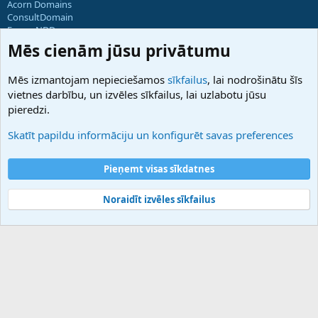
Acorn Domains
ConsultDomain
ForumNDD
Domainforum.ro
Mēs cienām jūsu privātumu
27.be
NamesLot
Mēs izmantojam nepieciešamos
sīkfailus
, lai nodrošinātu šīs
Hostmaria
vietnes darbību, un izvēles sīkfailus, lai uzlabotu jūsu
Atbalsts
pieredzi.
Sazinieties ar mums
Palīdzība
Skatīt papildu informāciju un konfigurēt savas preferences
Noteikumi un nosacījumi
Privātuma politika
Pieņemt visas sīkdatnes
Noraidīt izvēles sīkfailus
®
Community platform by XenForo
© 2010-2025 XenForo Ltd.