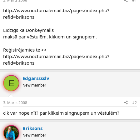
3. Marts 2008
#1
n
a
a
t
http://www.nocturnalemail.biz/pages/index.php?
u
u
refid=briksons
z
m
s
s
Līdzīgs kā Donkeymails
ā
c
maksā par vēstulēm, klikiem un signupiem.
ē
j
Reģistrējamies te >>
s
http://www.nocturnalemail.biz/pages/index.php?
refid=briksons
Edgarsssslv
E
New member
3. Marts 2008
#2
cik var nopelnīt? par klikeim singnupem un vēstulēm?
Briksons
New member