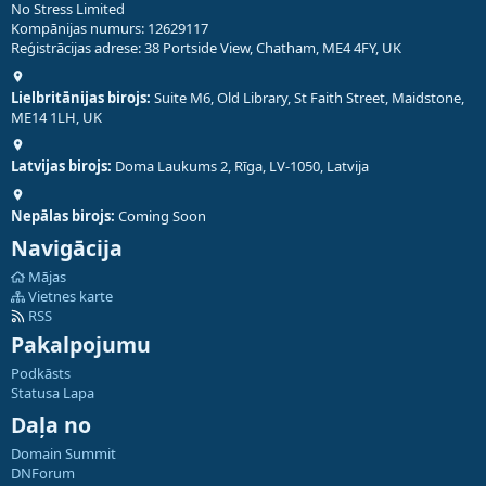
No Stress Limited
Kompānijas numurs: 12629117
Reģistrācijas adrese: 38 Portside View, Chatham, ME4 4FY, UK
Lielbritānijas birojs:
Suite M6, Old Library, St Faith Street, Maidstone,
ME14 1LH, UK
Latvijas birojs:
Doma Laukums 2, Rīga, LV-1050, Latvija
Nepālas birojs:
Coming Soon
Navigācija
Mājas
Vietnes karte
RSS
Pakalpojumu
Podkāsts
Statusa Lapa
Daļa no
Domain Summit
DNForum