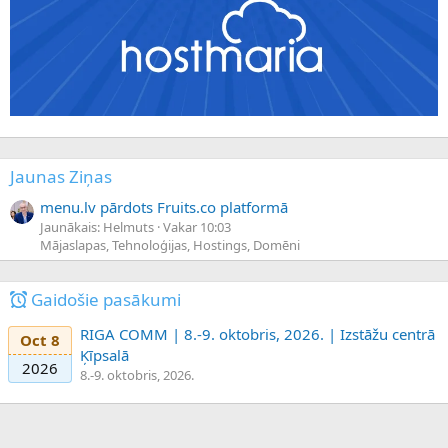
Jaunas Ziņas
menu.lv pārdots Fruits.co platformā
Jaunākais: Helmuts
Vakar 10:03
Mājaslapas, Tehnoloģijas, Hostings, Domēni
Gaidošie pasākumi
RIGA COMM | 8.-9. oktobris, 2026. | Izstāžu centrā
Oct 8
Ķīpsalā
2026
8.-9. oktobris, 2026.