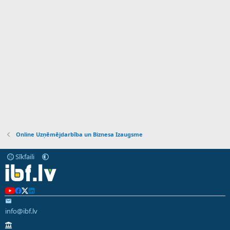
Online Uzņēmējdarbība un Biznesa Izaugsme
Sīkfaili
info@ibf.lv