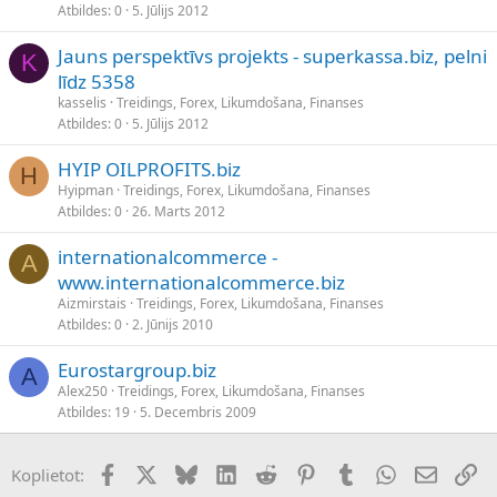
Atbildes
0
5. Jūlijs 2012
Jauns perspektīvs projekts - superkassa.biz, pelni
K
līdz 5358
kasselis
Treidings, Forex, Likumdošana, Finanses
Atbildes
0
5. Jūlijs 2012
HYIP OILPROFITS.biz
H
Hyipman
Treidings, Forex, Likumdošana, Finanses
Atbildes
0
26. Marts 2012
internationalcommerce -
A
www.internationalcommerce.biz
Aizmirstais
Treidings, Forex, Likumdošana, Finanses
Atbildes
0
2. Jūnijs 2010
Eurostargroup.biz
A
Alex250
Treidings, Forex, Likumdošana, Finanses
Atbildes
19
5. Decembris 2009
Facebook
X (Twitter)
Bluesky
LinkedIn
Reddit
Pinterest
Tumblr
WhatsApp
E-pasts
Sai
Koplietot: