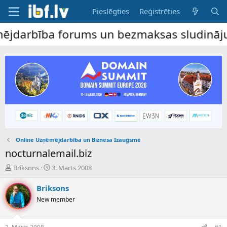
Pieslēgties
Reģistrēties
arbība forums un bezmaksas sludinājumu dē
Online Uzņēmējdarbība un Biznesa Izaugsme
nocturnalemail.biz
P
S
Briksons
3. Marts 2008
a
ā
v
k
Briksons
e
u
New member
d
m
i
a
e
d