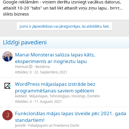
Google reklāmām - viņiem derētu izsniegt vacākus datorus,
attaisīt 10-20 "tabs" un tad likt attaisīt viņu ziņu lapu.. brrrr...
slikts bizness
Jums ir jāpieslēdzas vai jāreģistrējas, lai atbildētu šeit.
Līdzīgi pavedieni
Manai Monsterai salūza lapas kāts,
eksperiments ar nogrieztu lapu
Helmuts
Beztēma
Atbildes
0
22. Septembris 2021
WordPress mājaslapas izstrāde bez
programmēšanas saviem spēkiem
kebbeit
Mājaslapas, Tehnoloģijas, Hostings, Domēni
Atbildes
4
11. Augusts 2021
Funkcionālas mājas lapas izveide pēc 2021. gada
J
standartiem!
JanisM
Pakalpojumi un Freelance Darbi