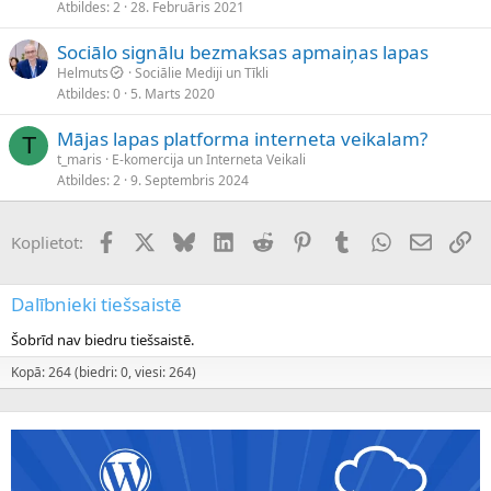
Atbildes
2
28. Februāris 2021
Sociālo signālu bezmaksas apmaiņas lapas
Helmuts
Sociālie Mediji un Tīkli
Atbildes
0
5. Marts 2020
Mājas lapas platforma interneta veikalam?
T
t_maris
E-komercija un Interneta Veikali
Atbildes
2
9. Septembris 2024
Facebook
X (Twitter)
Bluesky
LinkedIn
Reddit
Pinterest
Tumblr
WhatsApp
E-pasts
Sai
Koplietot:
Dalībnieki tiešsaistē
Šobrīd nav biedru tiešsaistē.
Kopā: 264 (biedri: 0, viesi: 264)