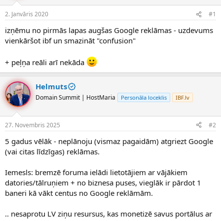
e
d
2. Janvāris 2020
#1
n
a
a
t
izņēmu no pirmās lapas augšas Google reklāmas - uzdevums
u
u
vienkāršot ibf un smazināt "confusion"
z
m
s
s
+ peļņa reāli arī nekāda
ā
c
ē
Helmuts
j
s
Domain Summit | HostMaria
Personāla loceklis
IBF.lv
27. Novembris 2025
#2
5 gadus vēlāk - neplānoju (vismaz pagaidām) atgriezt Google
(vai citas līdzīgas) reklāmas.
Iemesls: bremzē foruma ielādi lietotājiem ar vājākiem
datories/tālruņiem + no biznesa puses, vieglāk ir pārdot 1
baneri kā vākt centus no Google reklāmām.
.. nesaprotu LV ziņu resursus, kas monetizē savus portālus ar