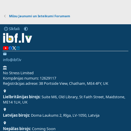
Mūsu Jaunumi un Ieteikumi Forumam
Sīkfaili
info@ibf.lv
No Stress Limited
Kompānijas numurs: 12629117
Reģistrācijas adrese: 38 Portside View, Chatham, ME4 4FY, UK
Lielbritānijas birojs:
Suite M6, Old Library, St Faith Street, Maidstone,
ME14 1LH, UK
Latvijas birojs:
Doma Laukums 2, Rīga, LV-1050, Latvija
Nepālas birojs:
Coming Soon