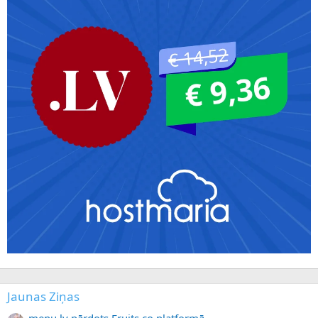
Jaunas Ziņas
menu.lv pārdots Fruits.co platformā