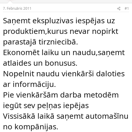
e
d
7. Februāris 2011
#1
n
a
a
t
Saņemt ekspluzivas iespējas uz
u
u
z
m
produktiem,kurus nevar nopirkt
s
s
ā
parastajā tirzniecibā.
c
ē
Ekonomēt laiku un naudu,saņemt
j
s
atlaides un bonusus.
Nopelnit naudu vienkārši daloties
ar informāciju.
Pie vienkāršām darba metodēm
iegūt sev peļņas iepējas
Vissisākā laikā saņemt automašīnu
no kompānijas.