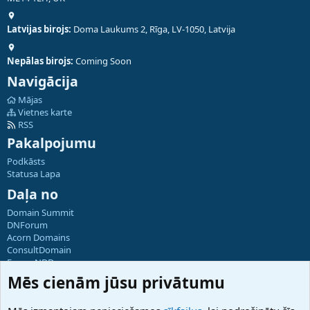
Latvijas birojs:
Doma Laukums 2, Rīga, LV-1050, Latvija
Nepālas birojs:
Coming Soon
Navigācija
Mājas
Vietnes karte
RSS
Pakalpojumu
Podkāsts
Statusa Lapa
Daļa no
Domain Summit
DNForum
Acorn Domains
ConsultDomain
ForumNDD
Domainforum.ro
Mēs cienām jūsu privātumu
27.be
NamesLot