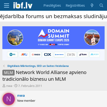
Pieslēgties
Reģistrēties
bība forums un bezmaksas sludinājumu dēli
Digitālais Mārketings, SEO un Saites Veidošana
Network World Allianse apvieno
MLM
tradicionālo biznesu un MLM
P
S
nwa
7. Februāris 2011
a
ā
v
k
nwa
N
e
u
New member
d
m
i
a