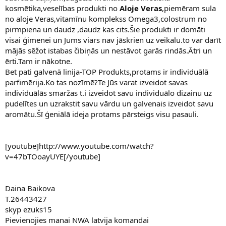
kosmētika,veselības produkti no
Aloje Veras
,piemēram sula
no aloje Veras,vitamīnu komplekss Omega3,colostrum no
pirmpiena un daudz ,daudz kas cits.Šie produkti ir domāti
visai ģimenei un Jums viars nav jāskrien uz veikalu.to var darīt
mājās sēžot istabas čibiņās un nestāvot garās rindās.Ātri un
ērti.Tam ir nākotne.
Bet pati galvenā linija-TOP Produkts,protams ir individuālā
parfimērija.Ko tas nozīmē?Te Jūs varat izveidot savas
individuālās smaržas t.i izveidot savu individuālo dizainu uz
pudelītes un uzrakstit savu vārdu un galvenais izveidot savu
aromātu.Šī ģeniālā ideja protams pārsteigs visu pasauli.
[youtube]http://www.youtube.com/watch?
v=47bTOoayUYE[/youtube]
Daina Baikova
T.26443427
skyp ezuks15
Pievienojies manai NWA latvija komandai