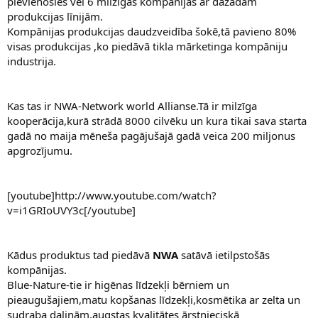
pievienosies vēl 6 milzigas kompānijas ar dažādām
produkcijas līnijām.
Kompānijas produkcijas daudzveidība šokē,tā pavieno 80%
visas produkcijas ,ko piedāvā tikla mārketinga kompāniju
industrija.
Kas tas ir NWA-Network world Allianse.Tā ir milzīga
kooperācija,kurā strādā 8000 cilvēku un kura tikai sava starta
gadā no maija mēneša pagājušajā gadā veica 200 miljonus
apgrozījumu.
[youtube]http://www.youtube.com/watch?
v=i1GRIoUVY3c[/youtube]
Kādus produktus tad piedāvā
NWA
satāvā ietilpstošās
kompānijas.
Blue-Nature-tie ir higēnas līdzekļi bērniem un
pieaugušajiem,matu kopšanas līdzekļi,kosmētika ar zelta un
sudraba daļiņām,augstas kvalitātes ārstnieciskā