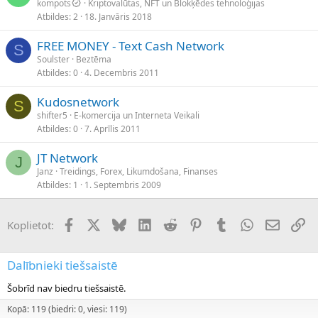
kompots
Kriptovalūtas, NFT un Blokķēdes tehnoloģijas
Atbildes
2
18. Janvāris 2018
FREE MONEY - Text Cash Network
S
Soulster
Beztēma
Atbildes
0
4. Decembris 2011
Kudosnetwork
S
shifter5
E-komercija un Interneta Veikali
Atbildes
0
7. Aprīlis 2011
JT Network
J
Janz
Treidings, Forex, Likumdošana, Finanses
Atbildes
1
1. Septembris 2009
Facebook
X (Twitter)
Bluesky
LinkedIn
Reddit
Pinterest
Tumblr
WhatsApp
E-pasts
Sai
Koplietot:
Dalībnieki tiešsaistē
Šobrīd nav biedru tiešsaistē.
Kopā: 119 (biedri: 0, viesi: 119)