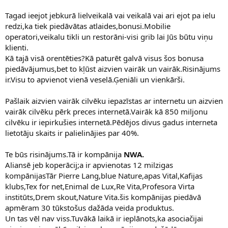
Tagad ieejot jebkurā lielveikalā vai veikalā vai ari ejot pa ielu
redzi,ka tiek piedāvātas atlaides,bonusi.Mobilie
operatori,veikalu tikli un restorāni-visi grib lai Jūs būtu viņu
klienti.
Kā tajā visā orentēties?Kā paturēt galvā visus šos bonusa
piedāvājumus,bet to kļūst aizvien vairāk un vairāk.Risinājums
ir.Visu to apvienot vienā veselā.Ģeniāli un vienkārši.
Pašlaik aizvien vairāk cilvēku iepazīstas ar internetu un aizvien
vairāk cilvēku pērk preces internetā.Vairāk kā 850 miljonu
cilvēku ir iepirkušies internetā.Pēdējos divus gadus interneta
lietotāju skaits ir palielinājies par 40%.
Te būs risinājums.Tā ir kompānija
NWA.
Aliansē jeb koperācij;a ir apvienotas 12 milzigas
kompānijasTār Pierre Lang,blue Nature,apas Vital,Kafijas
klubs,Tex for net,Enimal de Lux,Re Vita,Profesora Virta
institūts,Drem skout,Nature Vita.šis kompānijas piedāvā
apmēram 30 tūkstošus dažāda veida produktus.
Un tas vēl nav viss.Tuvākā laikā ir ieplānots,ka asociačijai