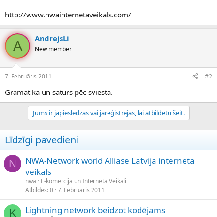
http://www.nwainternetaveikals.com/
AndrejsLi
A
New member
7. Februāris 2011
#2
Gramatika un saturs pēc sviesta.
Jums ir jāpieslēdzas vai jāreģistrējas, lai atbildētu šeit.
Līdzīgi pavedieni
NWA-Network world Alliase Latvija interneta
N
veikals
nwa
E-komercija un Interneta Veikali
Atbildes
0
7. Februāris 2011
Lightning network beidzot kodējams
K