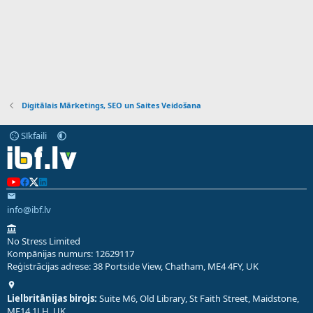
Digitālais Mārketings, SEO un Saites Veidošana
Sīkfaili
info@ibf.lv
No Stress Limited
Kompānijas numurs: 12629117
Reģistrācijas adrese: 38 Portside View, Chatham, ME4 4FY, UK
Lielbritānijas birojs:
Suite M6, Old Library, St Faith Street, Maidstone,
ME14 1LH, UK