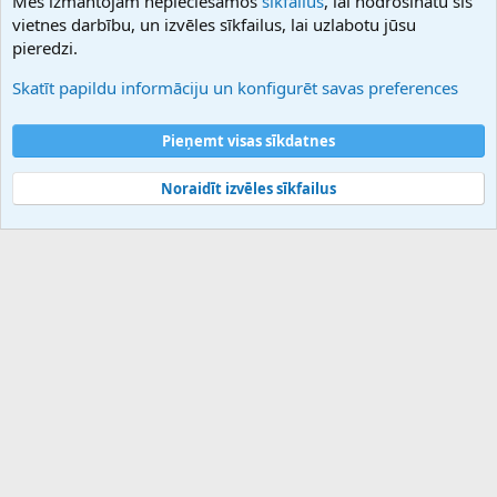
Mēs izmantojam nepieciešamos
sīkfailus
, lai nodrošinātu šīs
Hostmaria
vietnes darbību, un izvēles sīkfailus, lai uzlabotu jūsu
Atbalsts
pieredzi.
Sazinieties ar mums
Palīdzība
Skatīt papildu informāciju un konfigurēt savas preferences
Noteikumi un nosacījumi
Privātuma politika
Pieņemt visas sīkdatnes
Noraidīt izvēles sīkfailus
®
Community platform by XenForo
© 2010-2025 XenForo Ltd.