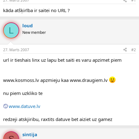
27. Marts 2007
#1
n
a
a
t
kāda atšķirība ir saitei no URL ?
u
u
z
m
s
s
loud
L
ā
New member
c
ē
j
27. Marts 2007
#2
s
url ir tieshais linx uz lapu bet saiti es varu apzimet piem
www.kosmoss.lv apzmieju kaa www.draugiem.lv
nu piem uzkliko te
www.datuve.lv
redzeji atskjiribu, raxtits datuve bet aiziet uz gamez
sintija