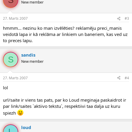
S
New member
27. Marts 2007
#3
hmmm... nezinu ko man izvēlēties? reklamēju preci_manis
veidotā lapa ir kā reklāma ar linkiem un baneriem, kas ved uz
to preces lapu.
sandis
S
New member
27. Marts 2007
#4
lol
url/saite ir viens tas pats, par ko Loud meginaja paskaidrot ir
par link/saites `aktiivo tekstu`, respektiivi taa dalja uz kuru
spiezh
loud
L