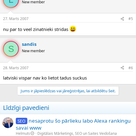
New member
27. Marts 2007
#5
nu par to veel zinatnieki stridas
sandis
S
New member
28. Marts 2007
#6
latviski vispar nav ko lietot tadus suckus
Jums ir jāpieslēdzas vai jāreģistrējas, lai atbildētu šeit.
Līdzīgi pavedieni
nesaprotu šo pārlieku labo Alexa rankingu
SEO
savai www
Helmuts
Digitālais Mārketings, SEO un Saites Veidošana