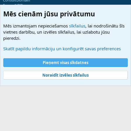
ForumNDD
Domainforum.ro
Mēs cienām jūsu privātumu
27.be
NamesLot
Mēs izmantojam nepieciešamos
sīkfailus
, lai nodrošinātu šīs
Hostmaria
vietnes darbību, un izvēles sīkfailus, lai uzlabotu jūsu
Atbalsts
pieredzi.
Sazinieties ar mums
Palīdzība
Skatīt papildu informāciju un konfigurēt savas preferences
Noteikumi un nosacījumi
Privātuma politika
Pieņemt visas sīkdatnes
Noraidīt izvēles sīkfailus
®
Community platform by XenForo
© 2010-2025 XenForo Ltd.