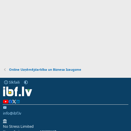
Online Uzņēmējdarbība un Biznesa Izaugsme
Sīkfaili
info@ibf.lv
No Stress Limited