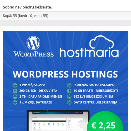
Šobrīd nav biedru tiešsaistē.
Kopā: 55 (biedri: 0, viesi: 55)