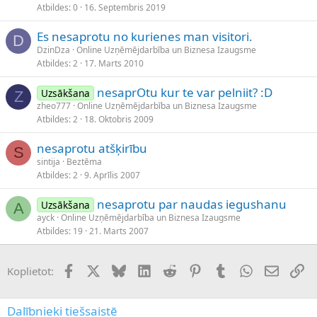
Atbildes
0
16. Septembris 2019
Es nesaprotu no kurienes man visitori.
D
DzinDza
Online Uzņēmējdarbība un Biznesa Izaugsme
Atbildes
2
17. Marts 2010
nesaprOtu kur te var pelniit? :D
Uzsākšana
Z
zheo777
Online Uzņēmējdarbība un Biznesa Izaugsme
Atbildes
2
18. Oktobris 2009
nesaprotu atšķirību
S
sintija
Beztēma
Atbildes
2
9. Aprīlis 2007
nesaprotu par naudas iegushanu
Uzsākšana
A
ayck
Online Uzņēmējdarbība un Biznesa Izaugsme
Atbildes
19
21. Marts 2007
Facebook
X (Twitter)
Bluesky
LinkedIn
Reddit
Pinterest
Tumblr
WhatsApp
E-pasts
Sai
Koplietot:
Dalībnieki tiešsaistē