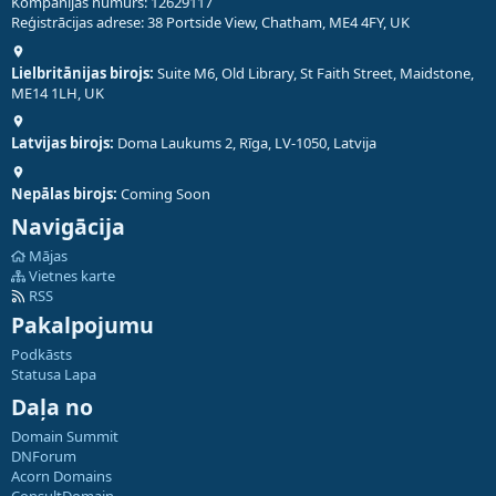
Kompānijas numurs: 12629117
Reģistrācijas adrese: 38 Portside View, Chatham, ME4 4FY, UK
Lielbritānijas birojs:
Suite M6, Old Library, St Faith Street, Maidstone,
ME14 1LH, UK
Latvijas birojs:
Doma Laukums 2, Rīga, LV-1050, Latvija
Nepālas birojs:
Coming Soon
Navigācija
Mājas
Vietnes karte
RSS
Pakalpojumu
Podkāsts
Statusa Lapa
Daļa no
Domain Summit
DNForum
Acorn Domains
ConsultDomain