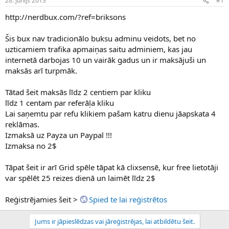
28. Jūnijs 2013
#1
n
a
a
t
http://nerdbux.com/?ref=briksons
u
u
z
m
Šis bux nav tradicionālo buksu adminu veidots, bet no
s
s
uzticamiem trafika apmaiņas saitu adminiem, kas jau
ā
c
internetā darbojas 10 un vairāk gadus un ir maksājuši un
ē
maksās arī turpmāk.
j
s
Tātad šeit maksās līdz 2 centiem par kliku
līdz 1 centam par referāļa kliku
Lai saņemtu par refu klikiem pašam katru dienu jāapskata 4
reklāmas.
Izmaksā uz Payza un Paypal !!!
Izmaksa no 2$
Tāpat šeit ir arī Grid spēle tāpat kā clixsensē, kur free lietotāji
var spēlēt 25 reizes dienā un laimēt līdz 2$
Reģistrējamies šeit >
Spied te lai reģistrētos
Jums ir jāpieslēdzas vai jāreģistrējas, lai atbildētu šeit.