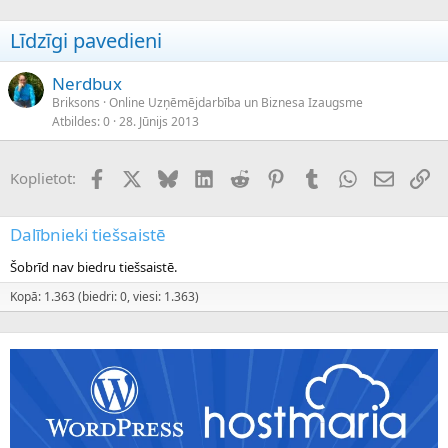
Līdzīgi pavedieni
Nerdbux
Briksons
Online Uzņēmējdarbība un Biznesa Izaugsme
Atbildes
0
28. Jūnijs 2013
Facebook
X (Twitter)
Bluesky
LinkedIn
Reddit
Pinterest
Tumblr
WhatsApp
E-pasts
Sai
Koplietot:
Dalībnieki tiešsaistē
Šobrīd nav biedru tiešsaistē.
Kopā: 1.363 (biedri: 0, viesi: 1.363)