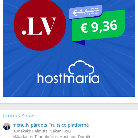
Jaunas Ziņas
menu.lv pārdots Fruits.co platformā
Jaunākais: Helmuts
Vakar 10:03
Mājaslapas, Tehnoloģijas, Hostings, Domēni