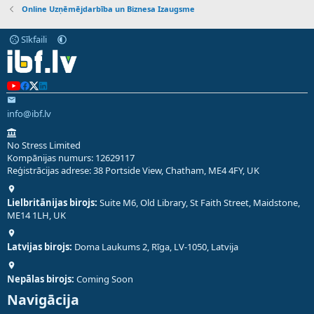
Online Uzņēmējdarbība un Biznesa Izaugsme
Sīkfaili
info@ibf.lv
No Stress Limited
Kompānijas numurs: 12629117
Reģistrācijas adrese: 38 Portside View, Chatham, ME4 4FY, UK
Lielbritānijas birojs:
Suite M6, Old Library, St Faith Street, Maidstone,
ME14 1LH, UK
Latvijas birojs:
Doma Laukums 2, Rīga, LV-1050, Latvija
Nepālas birojs:
Coming Soon
Navigācija