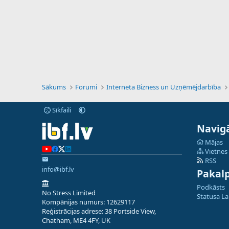
Sākums
Forumi
Interneta Bizness un Uzņēmējdarbība
Sīkfaili
Navigā
Mājas
Vietnes
RSS
info@ibf.lv
Pakal
Podkāsts
No Stress Limited
Statusa L
Kompānijas numurs: 12629117
Reģistrācijas adrese: 38 Portside View,
Chatham, ME4 4FY, UK