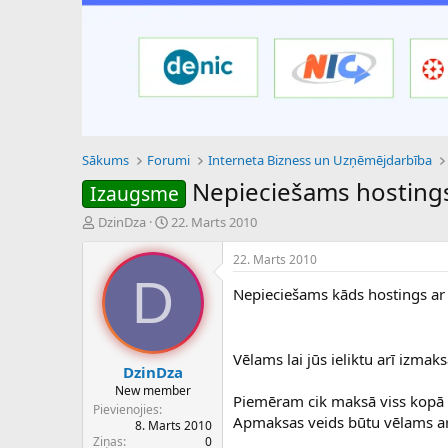
Sākums
Forumi
Interneta Bizness un Uzņēmējdarbība
Nepieciešams hosting
Izaugsme
P
S
DzinDza
22. Marts 2010
a
ā
v
k
22. Marts 2010
e
u
D
d
m
Nepieciešams kāds hostings ar
i
a
e
d
n
a
Vēlams lai jūs ieliktu arī izmak
a
t
DzinDza
u
u
New member
Piemēram cik maksā viss kopā
z
m
Pievienojies
s
s
Apmaksas veids būtu vēlams ar
8. Marts 2010
ā
Ziņas
0