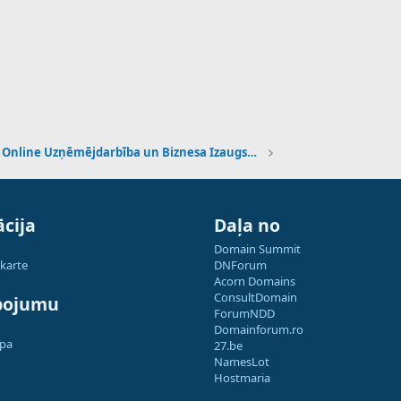
Online Uzņēmējdarbība un Biznesa Izaugsme
cija
Daļa no
Domain Summit
 karte
DNForum
Acorn Domains
ConsultDomain
pojumu
ForumNDD
Domainforum.ro
apa
27.be
NamesLot
Hostmaria