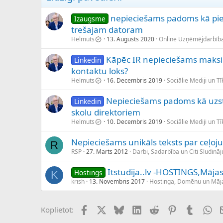
nepieciešams padoms kā pie
Izaugsme
trešajam datoram
Helmuts
13. Augusts 2020
Online Uzņēmējdarbīb
Kāpēc IR nepieciešams maksim
Linkedin
kontaktu loks?
Helmuts
16. Decembris 2019
Sociālie Mediji un Tīk
Nepieciešams padoms kā uzst
Linkedin
skolu direktoriem
Helmuts
10. Decembris 2019
Sociālie Mediji un Tīk
Nepieciešams unikāls teksts par ceļo
R
RSP
27. Marts 2012
Darbi, Sadarbība un Citi Sludinā
Itstudija..lv -HOSTINGS,Mājas
Hostings
K
krish
13. Novembris 2017
Hostinga, Domēnu un Māja
Facebook
X (Twitter)
Bluesky
LinkedIn
Reddit
Pinterest
Tumblr
Wh
Koplietot: