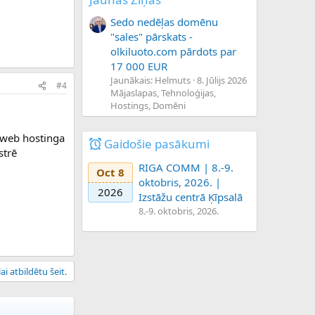
Sedo nedēļas domēnu
"sales" pārskats -
olkiluoto.com pārdots par
17 000 EUR
Jaunākais: Helmuts
8. Jūlijs 2026
#4
Mājaslapas, Tehnoloģijas,
Hostings, Domēni
 web hostinga
Gaidošie pasākumi
strē
RIGA COMM | 8.-9.
Oct 8
oktobris, 2026. |
2026
Izstāžu centrā Ķīpsalā
8.-9. oktobris, 2026.
ai atbildētu šeit.