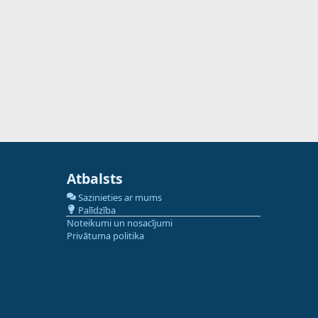
Atbalsts
Sazinieties ar mums
Palīdzība
Noteikumi un nosacījumi
Privātuma politika