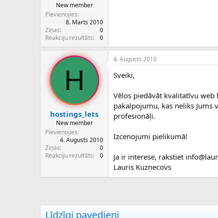
New member
Pievienojies
8. Marts 2010
Ziņas
0
Reakciju rezultāts
0
4. Augusts 2010
H
Sveiki,
Vēlos piedāvāt kvalitatīvu we
pakalpojumu, kas neliks Jums vil
hostings_lets
profesionāļi.
New member
Pievienojies
Izcenojumi pielikumā!
4. Augusts 2010
Ziņas
0
Reakciju rezultāts
0
Ja ir interese, rakstiet info@l
Lauris Kuzņecovs
Līdzīgi pavedieni