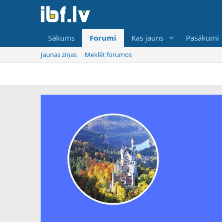
Sākums
Forumi
Kas jauns
Pasākumi
Jaunas ziņas
Meklēt forumos
IBF