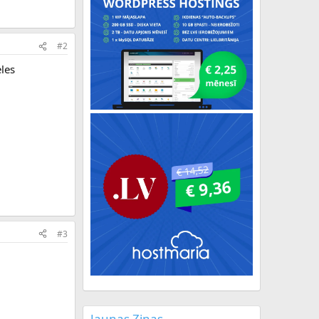
#2
eles
#3
Jaunas Ziņas