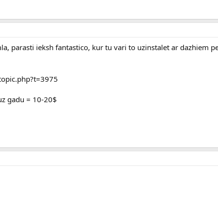
a, parasti ieksh fantastico, kur tu vari to uzinstalet ar dazhiem p
wtopic.php?t=3975
uz gadu = 10-20$