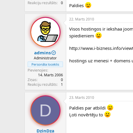
c
Reakciju rezultāts
0
Paldies
ē
j
s
22. Marts 2010
Visos hostingos ir iekshaa jooml
spiedieniem
http://www.i-bizness.info/vie
admins
Administrator
hostings uz menesi + domens 
Personāla loceklis
Pievienojies
14. Marts 2006
Ziņas
0
Reakciju rezultāts
1
23. Marts 2010
D
Paldies par atbildi
Ļoti novērtēju to
DzinDza