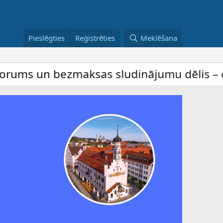
Pieslēgties
Reģistrēties
Meklēšana
bezmaksas sludinājumu dēlis – dalība ir b