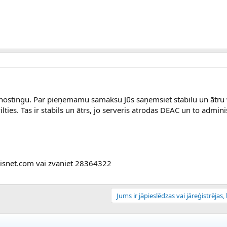
b hostingu. Par pieņemamu samaksu Jūs saņemsiet stabilu un ātru
ties. Tas ir stabils un ātrs, jo serveris atrodas DEAC un to admini
aurisnet.com vai zvaniet 28364322
Jums ir jāpieslēdzas vai jāreģistrējas, l