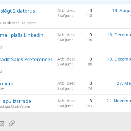
slēgt 2 datorus
Atbildes
0
13. Augu
Skatījumi
118
a un Biznesa Izaugsme
āli plašs Linkedin
Atbildes
0
16. Decemb
Skatījumi
120
li
ādīt Sales Preferences
Atbildes
0
10. Decemb
Skatījumi
99
li
jumiem
Atbildes
0
27. Ma
Skatījumi
74
jumi
 lapu izstrāde
Atbildes
3
21. Novemb
Skatījumi
153
slapu Sludinājumi
atsApp
E-pasts
Saiti