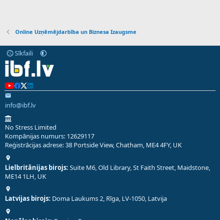
Online Uzņēmējdarbība un Biznesa Izaugsme
Sīkfaili
info@ibf.lv
No Stress Limited
Kompānijas numurs: 12629117
Reģistrācijas adrese: 38 Portside View, Chatham, ME4 4FY, UK
Lielbritānijas birojs:
Suite M6, Old Library, St Faith Street, Maidstone,
ME14 1LH, UK
Latvijas birojs:
Doma Laukums 2, Rīga, LV-1050, Latvija