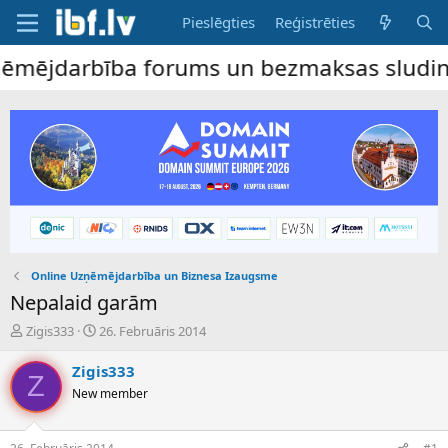
Pieslēgties
Reģistrēties
ējdarbība forums un bezmaksas sludinājumu
Online Uzņēmējdarbība un Biznesa Izaugsme
Nepalaid garām
P
S
Zigis333
26. Februāris 2014
a
ā
v
k
Zigis333
Z
e
u
New member
d
m
i
a
e
d