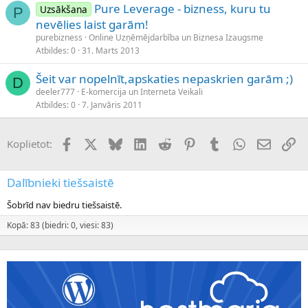
Pure Leverage - bizness, kuru tu
Uzsākšana
P
nevēlies laist garām!
purebizness
Online Uzņēmējdarbība un Biznesa Izaugsme
Atbildes
0
31. Marts 2013
Šeit var nopelnīt,apskaties nepaskrien garām ;)
D
deeler777
E-komercija un Interneta Veikali
Atbildes
0
7. Janvāris 2011
Facebook
X (Twitter)
Bluesky
LinkedIn
Reddit
Pinterest
Tumblr
WhatsApp
E-pasts
Sai
Koplietot:
Dalībnieki tiešsaistē
Šobrīd nav biedru tiešsaistē.
Kopā: 83 (biedri: 0, viesi: 83)