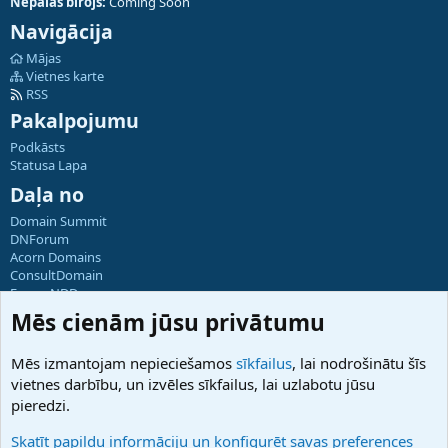
Nepālas birojs:
Coming Soon
Navigācija
Mājas
Vietnes karte
RSS
Pakalpojumu
Podkāsts
Statusa Lapa
Daļa no
Domain Summit
DNForum
Acorn Domains
ConsultDomain
ForumNDD
Domainforum.ro
Mēs cienām jūsu privātumu
27.be
NamesLot
Mēs izmantojam nepieciešamos
sīkfailus
, lai nodrošinātu šīs
Hostmaria
vietnes darbību, un izvēles sīkfailus, lai uzlabotu jūsu
Atbalsts
pieredzi.
Sazinieties ar mums
Palīdzība
Skatīt papildu informāciju un konfigurēt savas preferences