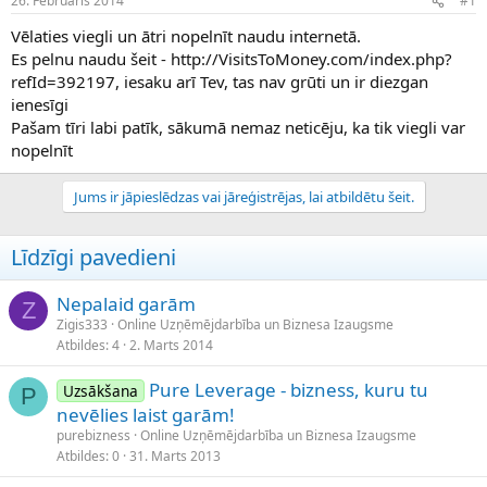
26. Februāris 2014
#1
n
a
a
t
Vēlaties viegli un ātri nopelnīt naudu internetā.
u
u
Es pelnu naudu šeit - http://VisitsToMoney.com/index.php?
z
m
refId=392197, iesaku arī Tev, tas nav grūti un ir diezgan
s
s
ienesīgi
ā
c
Pašam tīri labi patīk, sākumā nemaz neticēju, ka tik viegli var
ē
nopelnīt
j
s
Jums ir jāpieslēdzas vai jāreģistrējas, lai atbildētu šeit.
Līdzīgi pavedieni
Nepalaid garām
Z
Zigis333
Online Uzņēmējdarbība un Biznesa Izaugsme
Atbildes
4
2. Marts 2014
Pure Leverage - bizness, kuru tu
Uzsākšana
P
nevēlies laist garām!
purebizness
Online Uzņēmējdarbība un Biznesa Izaugsme
Atbildes
0
31. Marts 2013