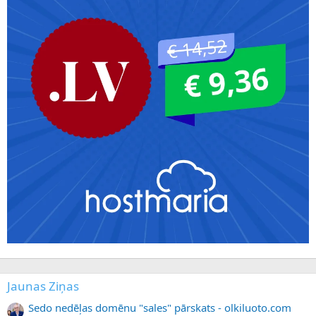
Jaunas Ziņas
Sedo nedēļas domēnu "sales" pārskats - olkiluoto.com