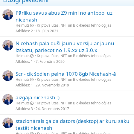
Pārliku savus abus Z9 mini no antpool uz
nicehash
Helmuts
Kriptovalūtas, NFT un Blokķēdes tehnoloģijas
Atbildes
2
18. Jūlijs 2021
Nicehash palaiduši jaunu versiju ar jaunu
izskatu, pārlecot no 1.9.xx uz 3.0.x
Helmuts
Kriptovalūtas, NFT un Blokķēdes tehnoloģijas
Atbildes
1
7. Februāris 2020
Scr - cik šodien pelna 1070 8gb Nicehash-ā
Helmuts
Kriptovalūtas, NFT un Blokķēdes tehnoloģijas
Atbildes
1
29. Novembris 2019
aizgāja nicehash :)
Helmuts
Kriptovalūtas, NFT un Blokķēdes tehnoloģijas
Atbildes
3
24. Decembris 2017
stacionārais galda dators (desktop) ar kuru sāku
testēt nicehash
Helmuts
Kriptovalūtas, NFT un Blokķēdes tehnoloģijas