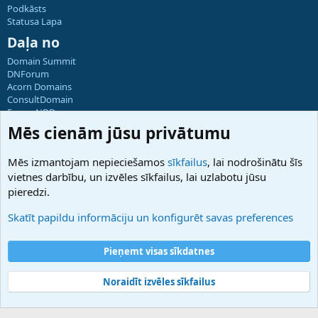
Podkāsts
Statusa Lapa
Daļa no
Domain Summit
DNForum
Acorn Domains
ConsultDomain
ForumNDD
Domainforum.ro
Mēs cienām jūsu privātumu
27.be
NamesLot
Mēs izmantojam nepieciešamos
sīkfailus
, lai nodrošinātu šīs
Hostmaria
vietnes darbību, un izvēles sīkfailus, lai uzlabotu jūsu
Atbalsts
pieredzi.
Sazinieties ar mums
Palīdzība
Skatīt papildu informāciju un konfigurēt savas preferences
Noteikumi un nosacījumi
Privātuma politika
Pieņemt visas sīkdatnes
Noraidīt izvēles sīkfailus
®
Community platform by XenForo
© 2010-2025 XenForo Ltd.