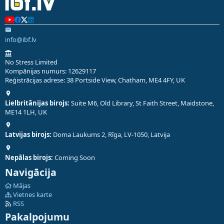
info@ibf.lv
No Stress Limited
Kompānijas numurs: 12629117
Reģistrācijas adrese: 38 Portside View, Chatham, ME4 4FY, UK
Lielbritānijas birojs:
Suite M6, Old Library, St Faith Street, Maidstone,
ME14 1LH, UK
Latvijas birojs:
Doma Laukums 2, Rīga, LV-1050, Latvija
Nepālas birojs:
Coming Soon
Navigācija
Mājas
Vietnes karte
RSS
Pakalpojumu