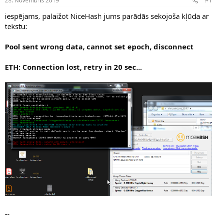
28. Novembris 2019
#1
n
a
a
t
iespējams, palaižot NiceHash jums parādās sekojoša kļūda ar
u
u
tekstu:
z
m
s
s
Pool sent wrong data, cannot set epoch, disconnect
ā
c
ē
ETH: Connection lost, retry in 20 sec...
j
s
--