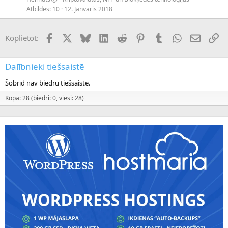
Atbildes
10
12. Janvāris 2018
Facebook
X (Twitter)
Bluesky
LinkedIn
Reddit
Pinterest
Tumblr
WhatsApp
E-pasts
Sai
Koplietot:
Dalībnieki tiešsaistē
Šobrīd nav biedru tiešsaistē.
Kopā: 28 (biedri: 0, viesi: 28)