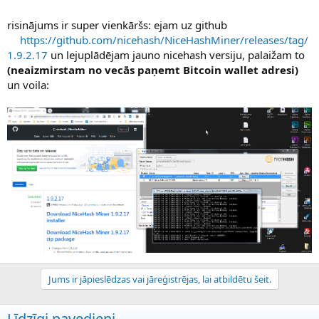
risinājums ir super vienkāršs: ejam uz github
https://github.com/nicehash/NiceHashMiner/releases/tag/
1.9.2.17
un lejuplādējam jauno nicehash versiju, palaižam to
(neaizmirstam no vecās paņemt Bitcoin wallet adresi)
un voila:
Jums ir jāpieslēdzas vai jāreģistrējas, lai atbildētu šeit.
Līdzīgi pavedieni