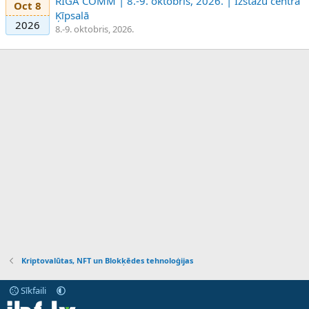
RIGA COMM | 8.-9. oktobris, 2026. | Izstāžu centrā
Oct 8
Ķīpsalā
2026
8.-9. oktobris, 2026.
Kriptovalūtas, NFT un Blokķēdes tehnoloģijas
Sīkfaili