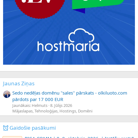
Jaunas Ziņas
Sedo nedēļas domēnu "sales" pārskats - olkiluoto.com
pārdots par 17 000 EUR
Jaunākais: Helmuts
8. Jūlijs 2026
Mājaslapas, Tehnoloģijas, Hostings, Domēni
Gaidošie pasākumi