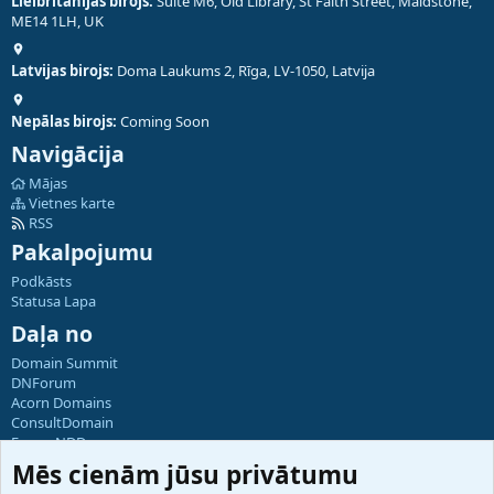
Lielbritānijas birojs:
Suite M6, Old Library, St Faith Street, Maidstone,
ME14 1LH, UK
Latvijas birojs:
Doma Laukums 2, Rīga, LV-1050, Latvija
Nepālas birojs:
Coming Soon
Navigācija
Mājas
Vietnes karte
RSS
Pakalpojumu
Podkāsts
Statusa Lapa
Daļa no
Domain Summit
DNForum
Acorn Domains
ConsultDomain
ForumNDD
Domainforum.ro
Mēs cienām jūsu privātumu
27.be