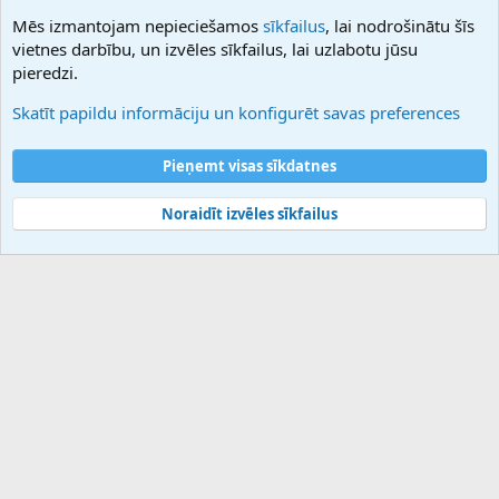
NamesLot
Mēs izmantojam nepieciešamos
sīkfailus
, lai nodrošinātu šīs
Hostmaria
vietnes darbību, un izvēles sīkfailus, lai uzlabotu jūsu
Atbalsts
pieredzi.
Sazinieties ar mums
Palīdzība
Skatīt papildu informāciju un konfigurēt savas preferences
Noteikumi un nosacījumi
Privātuma politika
Pieņemt visas sīkdatnes
Noraidīt izvēles sīkfailus
®
Community platform by XenForo
© 2010-2025 XenForo Ltd.