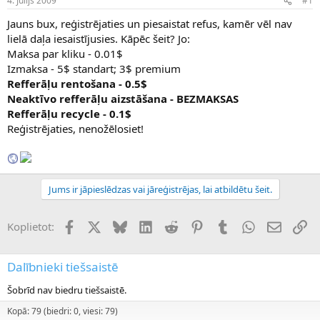
4. Jūlijs 2009
#1
n
a
a
t
Jauns bux, reģistrējaties un piesaistat refus, kamēr vēl nav
u
u
lielā daļa iesaistījusies. Kāpēc šeit? Jo:
z
m
Maksa par kliku - 0.01$
s
s
Izmaksa - 5$ standart; 3$ premium
ā
c
Refferāļu rentošana - 0.5$
ē
Neaktīvo refferāļu aizstāšana - BEZMAKSAS
j
Refferāļu recycle - 0.1$
s
Reģistrējaties, nenožēlosiet!
Jums ir jāpieslēdzas vai jāreģistrējas, lai atbildētu šeit.
Facebook
X (Twitter)
Bluesky
LinkedIn
Reddit
Pinterest
Tumblr
WhatsApp
E-pasts
Sai
Koplietot:
Dalībnieki tiešsaistē
Šobrīd nav biedru tiešsaistē.
Kopā: 79 (biedri: 0, viesi: 79)