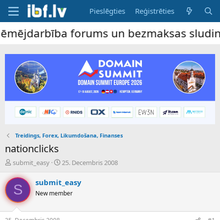
Pieslēgties
Reģistrēties
ējdarbība forums un bezmaksas sludinājumu
Treidings, Forex, Likumdošana, Finanses
nationclicks
P
S
submit_easy
25. Decembris 2008
a
ā
v
k
submit_easy
S
e
u
New member
d
m
i
a
e
d