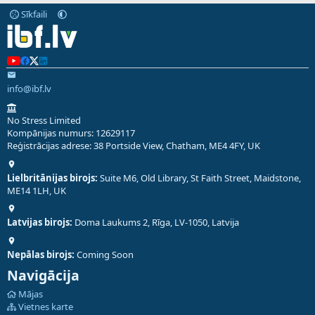
Sīkfaili
info@ibf.lv
No Stress Limited
Kompānijas numurs: 12629117
Reģistrācijas adrese: 38 Portside View, Chatham, ME4 4FY, UK
Lielbritānijas birojs:
Suite M6, Old Library, St Faith Street, Maidstone,
ME14 1LH, UK
Latvijas birojs:
Doma Laukums 2, Rīga, LV-1050, Latvija
Nepālas birojs:
Coming Soon
Navigācija
Mājas
Vietnes karte