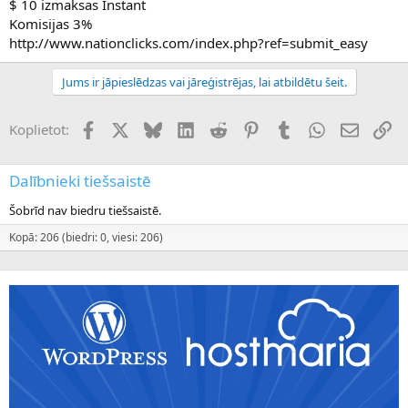
$ 10 izmaksas Instant
Komisijas 3%
http://www.nationclicks.com/index.php?ref=submit_easy
Jums ir jāpieslēdzas vai jāreģistrējas, lai atbildētu šeit.
Facebook
X (Twitter)
Bluesky
LinkedIn
Reddit
Pinterest
Tumblr
WhatsApp
E-pasts
Sai
Koplietot:
Dalībnieki tiešsaistē
Šobrīd nav biedru tiešsaistē.
Kopā: 206 (biedri: 0, viesi: 206)