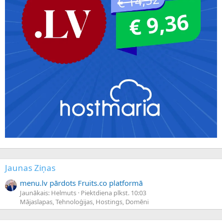
Jaunas Ziņas
menu.lv pārdots Fruits.co platformā
Jaunākais: Helmuts
Piektdiena plkst. 10:03
Mājaslapas, Tehnoloģijas, Hostings, Domēni