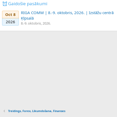
Gaidošie pasākumi
RIGA COMM | 8.-9. oktobris, 2026. | Izstāžu centrā
Oct 8
Ķīpsalā
2026
8.-9. oktobris, 2026.
Treidings, Forex, Likumdošana, Finanses