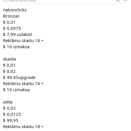
25. Decembris 2008
#1
n
a
a
t
nationclicks
u
u
Bronzas
z
m
$ 0,01
s
s
$ 0,0075
ā
c
$ 7,99 uzlabot
ē
Reklāmu skaitu 18 +
j
$ 10 izmaksa
s
skaida
$ 0,01
$ 0,02
$ 49.95upgrade
Reklāmu skaitu 18 +
$ 10 izmaksa
zelta
$ 0,02
$ 0,0125
$ 99,95
Reklāmu skaitu 18 +