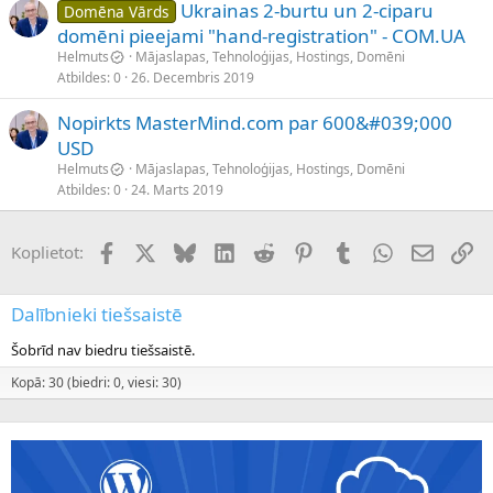
Ukrainas 2-burtu un 2-ciparu
Domēna Vārds
domēni pieejami "hand-registration" - COM.UA
Helmuts
Mājaslapas, Tehnoloģijas, Hostings, Domēni
Atbildes
0
26. Decembris 2019
Nopirkts MasterMind.com par 600&#039;000
USD
Helmuts
Mājaslapas, Tehnoloģijas, Hostings, Domēni
Atbildes
0
24. Marts 2019
Facebook
X (Twitter)
Bluesky
LinkedIn
Reddit
Pinterest
Tumblr
WhatsApp
E-pasts
Sai
Koplietot:
Dalībnieki tiešsaistē
Šobrīd nav biedru tiešsaistē.
Kopā: 30 (biedri: 0, viesi: 30)