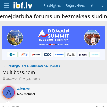
Pieslēgties
Reģistrēties
mējdarbība forums un bezmaksas sludinājum
Treidings, Forex, Likumdošana, Finanses
Multiboss.com
P
S
Alex250
2. Jūlijs 2009
a
ā
v
k
Alex250
A
e
u
New member
d
m
i
a
e
d