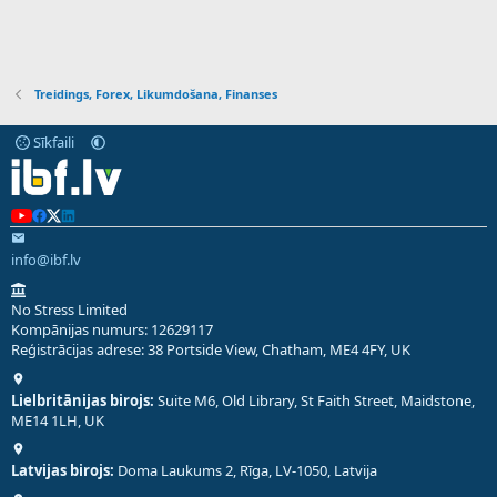
Treidings, Forex, Likumdošana, Finanses
Sīkfaili
info@ibf.lv
No Stress Limited
Kompānijas numurs: 12629117
Reģistrācijas adrese: 38 Portside View, Chatham, ME4 4FY, UK
Lielbritānijas birojs:
Suite M6, Old Library, St Faith Street, Maidstone,
ME14 1LH, UK
Latvijas birojs:
Doma Laukums 2, Rīga, LV-1050, Latvija