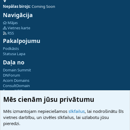
Nepālas birojs:
Coming Soon
Navigācija
Mājas
Vietnes karte
RSS
Pakalpojumu
Podkāsts
Statusa Lapa
Daļa no
Domain Summit
DNForum
Acorn Domains
ConsultDomain
ForumNDD
Domainforum.ro
Mēs cienām jūsu privātumu
27.be
NamesLot
Mēs izmantojam nepieciešamos
sīkfailus
, lai nodrošinātu šīs
Hostmaria
vietnes darbību, un izvēles sīkfailus, lai uzlabotu jūsu
Atbalsts
pieredzi.
Sazinieties ar mums