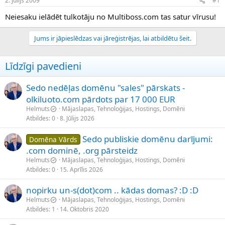
2. Jūlijs 2009
#1
n
a
a
t
Neiesaku ielādēt tulkotāju no Multiboss.com tas satur vīrusu!
u
u
z
m
Jums ir jāpieslēdzas vai jāreģistrējas, lai atbildētu šeit.
s
s
ā
c
Līdzīgi pavedieni
ē
j
s
Sedo nedēļas domēnu "sales" pārskats -
olkiluoto.com pārdots par 17 000 EUR
Helmuts
Mājaslapas, Tehnoloģijas, Hostings, Domēni
Atbildes
0
8. Jūlijs 2026
Sedo publiskie domēnu darījumi:
Domēna Vārds
.com dominē, .org pārsteidz
Helmuts
Mājaslapas, Tehnoloģijas, Hostings, Domēni
Atbildes
0
15. Aprīlis 2026
nopirku un-s(dot)com .. kādas domas? :D :D
Helmuts
Mājaslapas, Tehnoloģijas, Hostings, Domēni
Atbildes
1
14. Oktobris 2020