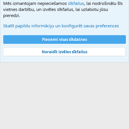
Mēs izmantojam nepieciešamos
sīkfailus
, lai nodrošinātu šīs
Hostmaria
vietnes darbību, un izvēles sīkfailus, lai uzlabotu jūsu
Atbalsts
pieredzi.
Sazinieties ar mums
Palīdzība
Skatīt papildu informāciju un konfigurēt savas preferences
Noteikumi un nosacījumi
Privātuma politika
Pieņemt visas sīkdatnes
Noraidīt izvēles sīkfailus
®
Community platform by XenForo
© 2010-2025 XenForo Ltd.