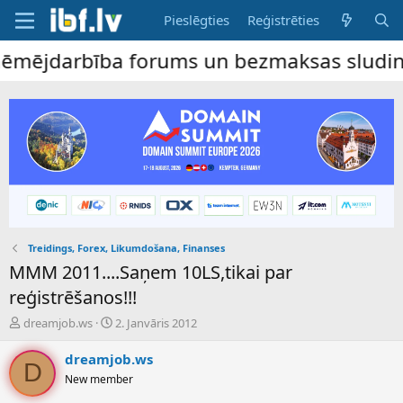
Pieslēgties
Reģistrēties
ējdarbība forums un bezmaksas sludinājumu 
Treidings, Forex, Likumdošana, Finanses
MMM 2011....Saņem 10LS,tikai par
reģistrēšanos!!!
P
S
dreamjob.ws
2. Janvāris 2012
a
ā
v
k
dreamjob.ws
D
e
u
New member
d
m
i
a