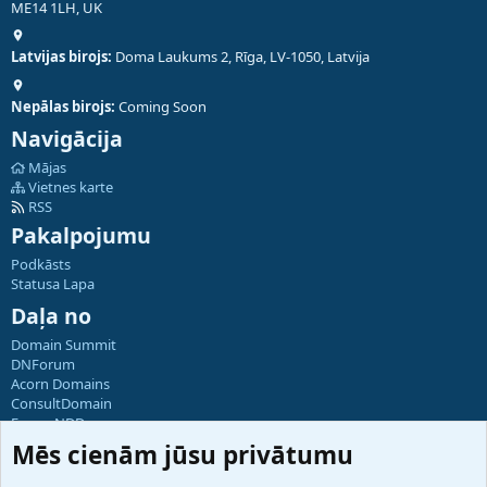
ME14 1LH, UK
Latvijas birojs:
Doma Laukums 2, Rīga, LV-1050, Latvija
Nepālas birojs:
Coming Soon
Navigācija
Mājas
Vietnes karte
RSS
Pakalpojumu
Podkāsts
Statusa Lapa
Daļa no
Domain Summit
DNForum
Acorn Domains
ConsultDomain
ForumNDD
Domainforum.ro
Mēs cienām jūsu privātumu
27.be
NamesLot