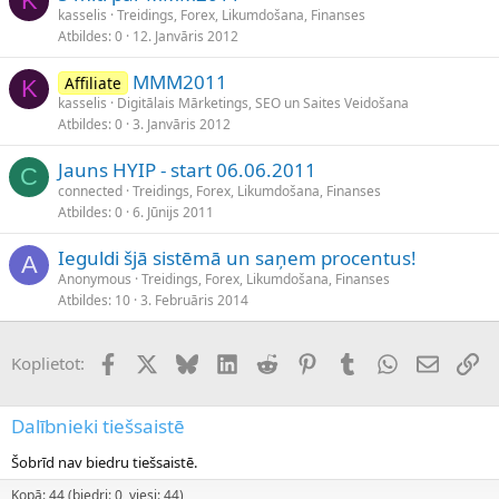
K
kasselis
Treidings, Forex, Likumdošana, Finanses
Atbildes
0
12. Janvāris 2012
MMM2011
Affiliate
K
kasselis
Digitālais Mārketings, SEO un Saites Veidošana
Atbildes
0
3. Janvāris 2012
Jauns HYIP - start 06.06.2011
C
connected
Treidings, Forex, Likumdošana, Finanses
Atbildes
0
6. Jūnijs 2011
Ieguldi šjā sistēmā un saņem procentus!
A
Anonymous
Treidings, Forex, Likumdošana, Finanses
Atbildes
10
3. Februāris 2014
Facebook
X (Twitter)
Bluesky
LinkedIn
Reddit
Pinterest
Tumblr
WhatsApp
E-pasts
Sai
Koplietot:
Dalībnieki tiešsaistē
Šobrīd nav biedru tiešsaistē.
Kopā: 44 (biedri: 0, viesi: 44)