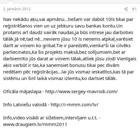
e
d
2. Janvāris 2012
#1
n
a
a
t
Nav nekādu aķu,vai apmānu...tiešam var dabūt 10ls tikai par
u
u
reģistrēšanos vien un uz jebkuru savu bankas kontu.Un
z
m
protams arī daudz vairāk naudas,ja būs intrese jau darboties
s
s
tālāk.Jā nē,tad nē...neviens jūsu 10 ls neņems atpkaļ,varēsiet
ā
c
darīt ar viņiem ko gribat.Tie ir paredzēti,vienkaºši lai cilvēks
ē
parliecinatos,ka šis projekts maksā,bez solījumiem,bet ar
j
darbiem!Ko jūs darat ar viņiem tālak,atliek jūsu ziņā! Vienīgais
s
aķis varbūt ir tas,ka saņemsiet bonusu tikai pec divām
nedēļam pēc reģistrācijas...lai jūs vismaz ieskatītos,kas tā par
sistēmu un šinī laikā vismaz izlemtu,ko darīsiet tālāk.
Oficāla mājaslapa - http://www.sergey-mavrodi.com/
Info Latviešu valodā - http://i-mmm.com/lv/
Info,video visādi ar sižetiem,intervījam u.t.t. -
www.draugiem.lv/mmm2011