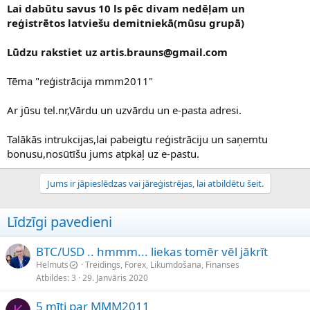
Lai dabūtu savus 10 ls pēc divam nedēļam un
reģistrētos latviešu demitniekā(mūsu grupā)
Lūdzu rakstiet uz artis.brauns@gmail.com
Tēma "reģistrācija mmm2011"
Ar jūsu tel.nr,Vārdu un uzvārdu un e-pasta adresi.
Talākās intrukcijas,lai pabeigtu reģistrāciju un saņemtu
bonusu,nosūtīšu jums atpkaļ uz e-pastu.
Jums ir jāpieslēdzas vai jāreģistrējas, lai atbildētu šeit.
Līdzīgi pavedieni
BTC/USD .. hmmm... liekas tomēr vēl jākrīt
Helmuts
Treidings, Forex, Likumdošana, Finanses
Atbildes
3
29. Janvāris 2020
5 mīti par MMM2011