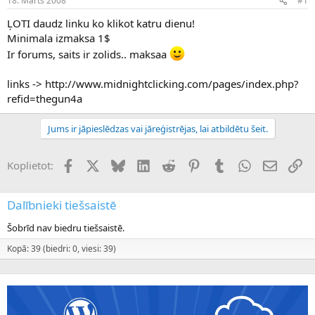
18. Marts 2008
#1
n
a
a
t
ĻOTI daudz linku ko klikot katru dienu!
u
u
Minimala izmaksa 1$
z
m
Ir forums, saits ir zolids.. maksaa
s
s
ā
c
links -> http://www.midnightclicking.com/pages/index.php?
ē
refid=thegun4a
j
s
Jums ir jāpieslēdzas vai jāreģistrējas, lai atbildētu šeit.
Facebook
X (Twitter)
Bluesky
LinkedIn
Reddit
Pinterest
Tumblr
WhatsApp
E-pasts
Sai
Koplietot:
Dalībnieki tiešsaistē
Šobrīd nav biedru tiešsaistē.
Kopā: 39 (biedri: 0, viesi: 39)