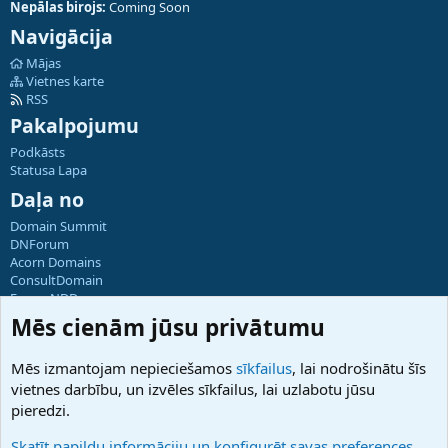
Nepālas birojs:
Coming Soon
Navigācija
Mājas
Vietnes karte
RSS
Pakalpojumu
Podkāsts
Statusa Lapa
Daļa no
Domain Summit
DNForum
Acorn Domains
ConsultDomain
ForumNDD
Domainforum.ro
Mēs cienām jūsu privātumu
27.be
NamesLot
Mēs izmantojam nepieciešamos
sīkfailus
, lai nodrošinātu šīs
Hostmaria
vietnes darbību, un izvēles sīkfailus, lai uzlabotu jūsu
Atbalsts
pieredzi.
Sazinieties ar mums
Palīdzība
Skatīt papildu informāciju un konfigurēt savas preferences