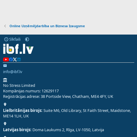
Online Uzņēmējdarbība un Biznesa Izaugsme
Sīkfaili
info@ibf.lv
No Stress Limited
Kompānijas numurs: 12629117
Reģistrācijas adrese: 38 Portside View, Chatham, ME4 4FY, UK
Lielbritānijas birojs:
Suite M6, Old Library, St Faith Street, Maidstone,
ME14 1LH, UK
Latvijas birojs:
Doma Laukums 2, Rīga, LV-1050, Latvija