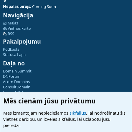
Nepālas birojs:
Coming Soon
Navigācija
Mājas
Vietnes karte
RSS
Pakalpojumu
Podkāsts
Statusa Lapa
Daļa no
Domain Summit
DNForum
Acorn Domains
ConsultDomain
ForumNDD
Domainforum.ro
Mēs cienām jūsu privātumu
27.be
NamesLot
Mēs izmantojam nepieciešamos
sīkfailus
, lai nodrošinātu šīs
Hostmaria
vietnes darbību, un izvēles sīkfailus, lai uzlabotu jūsu
Atbalsts
pieredzi.
Sazinieties ar mums