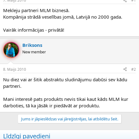
7. Maijs 2010
#1
n
a
a
t
Mekleju partneri MLM biznesā.
u
u
Kompānija strādā veselības jomā, Latvijā no 2000 gada.
z
m
s
s
Vairāk informācijas - privātā!
ā
c
ē
Briksons
j
New member
s
8. Maijs 2010
#2
Nu diez vai ar šitik abstraktu sludinājumu dabūsi sev kādu
partneri.
Mani interesē pats produkts nevis tikai kaut kāds MLM kur
darboties, tā ka jāsāk ir piedāvāt ar produktu.
Jums ir jāpieslēdzas vai jāreģistrējas, lai atbildētu šeit.
Līdzīgi pavedieni