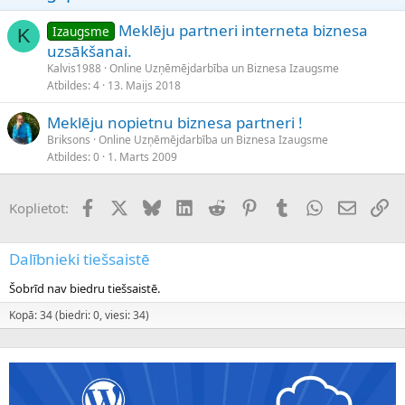
Meklēju partneri interneta biznesa
Izaugsme
K
uzsākšanai.
Kalvis1988
Online Uzņēmējdarbība un Biznesa Izaugsme
Atbildes
4
13. Maijs 2018
Meklēju nopietnu biznesa partneri !
Briksons
Online Uzņēmējdarbība un Biznesa Izaugsme
Atbildes
0
1. Marts 2009
Facebook
X (Twitter)
Bluesky
LinkedIn
Reddit
Pinterest
Tumblr
WhatsApp
E-pasts
Sai
Koplietot:
Dalībnieki tiešsaistē
Šobrīd nav biedru tiešsaistē.
Kopā: 34 (biedri: 0, viesi: 34)