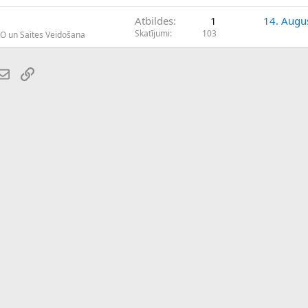
Atbildes
1
14. Augu
Skatījumi
103
EO un Saites Veidošana
atsApp
E-pasts
Saiti