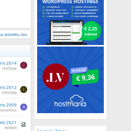
ai atbildētu šeit.
āris 2014
C
chal3oye
āris 2012
I
IntroSkip
ris 2009
A
nonymous
sts 2021
kebbeit
Jaunas Ziņas