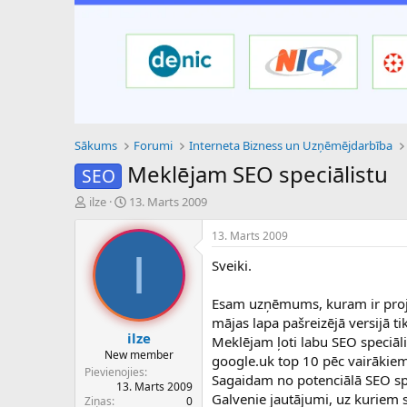
Sākums
Forumi
Interneta Bizness un Uzņēmējdarbība
Meklējam SEO speciālistu
SEO
P
S
ilze
13. Marts 2009
a
ā
v
k
13. Marts 2009
e
u
I
Sveiki.
d
m
i
a
e
d
Esam uzņēmums, kuram ir proje
n
a
mājas lapa pašreizējā versijā ti
a
t
ilze
Meklējam ļoti labu SEO speciāli
u
u
New member
google.uk top 10 pēc vairākiem
z
m
Pievienojies
Sagaidam no potenciālā SEO spec
s
s
13. Marts 2009
ā
Galvenie jautājumi, uz kuriem s
Ziņas
0