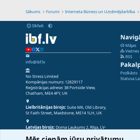
Sākums
Forumi
Interneta Bizness un Uzņēmējdarbība
Sīkfaili
Navigā
Mājas
Vietnes
RSS
info@ibf.lv
Pakal
Podkāsts
No Stress Limited
Statusa L
Kompānijas numurs: 12629117
Reģistrācijas adrese: 38 Portside View,
Chatham, ME4 4FY, UK
Lielbritānijas birojs:
Suite M6, Old Library,
St Faith Street, Maidstone, ME14 1LH, UK
Latvijas birojs:
Doma Laukums 2, Rīga, LV-
1050, Latvija
Mēs cienām jūsu privātumu