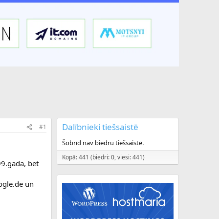
Dalībnieki tiešsaistē
#1
Šobrīd nav biedru tiešsaistē.
Kopā: 441 (biedri: 0, viesi: 441)
9.gada, bet
ogle.de un