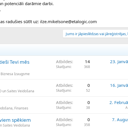
un potenciāli darāmie darbi.
.
s radušies sūtīt uz: ilze.mikelsone@etalogic.com
Jums ir jāpieslēdzas vai jāreģistrējas, l
tieši Tevi mēs
Atbildes
14
23. Janv
Skatījumi
368
 Biznesa Izaugsme
Atbildes
0
16. Janv
Skatījumi
52
EO un Saites Veidošana
Atbildes
0
2. Februā
Skatījumi
38
A
umdošana, Finanses
aviem spēkiem
Atbildes
0
7. Augu
Skatījumi
358
un Saites Veidošana