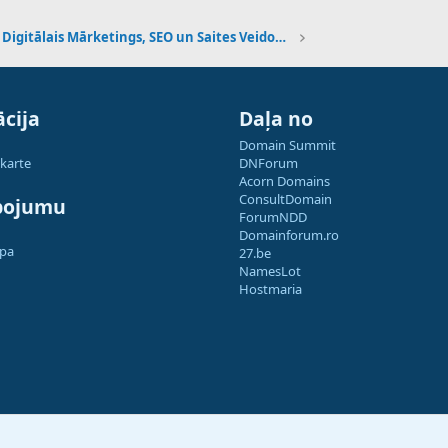
Digitālais Mārketings, SEO un Saites Veidošana
cija
Daļa no
Domain Summit
 karte
DNForum
Acorn Domains
ConsultDomain
pojumu
ForumNDD
Domainforum.ro
apa
27.be
NamesLot
Hostmaria