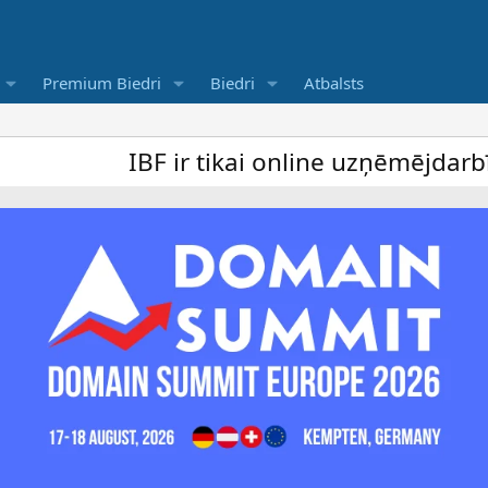
Premium Biedri
Biedri
Atbalsts
IBF ir tikai online uzņēmējdarbība foru