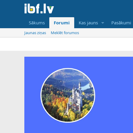
Sākums
Forumi
Kas jauns
Pasākumi
Jaunas ziņas
Meklēt forumos