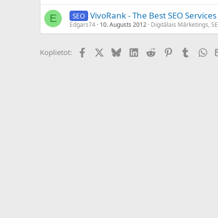
VivoRank - The Best SEO Services
SEO
E
Edgars74
10. Augusts 2012
Digitālais Mārketings, S
Facebook
X (Twitter)
Bluesky
LinkedIn
Reddit
Pinterest
Tumblr
Wh
Koplietot: