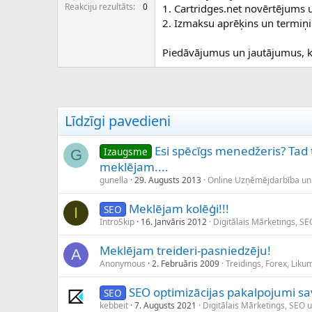
c
Reakciju rezultāts
0
1. Cartridges.net novērtējums 
ē
2. Izmaksu aprēķins un termiņi
j
s
Piedāvājumus un jautājumus, ka
Līdzīgi pavedieni
Esi spēcīgs menedžeris? Tad 
Izaugsme
G
meklējam....
gunella
29. Augusts 2013
Online Uzņēmējdarbība un
Meklējam kolēģi!!!
SEO
I
IntroSkip
16. Janvāris 2012
Digitālais Mārketings, S
Meklējam treideri-pasniedzēju!
A
Anonymous
2. Februāris 2009
Treidings, Forex, Lik
SEO optimizācijas pakalpojumi s
SEO
kebbeit
7. Augusts 2021
Digitālais Mārketings, SEO 