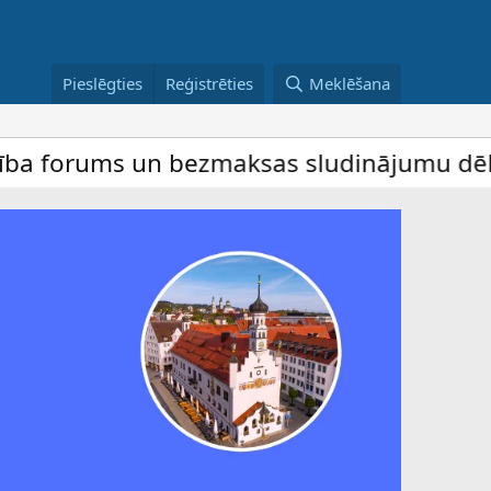
Pieslēgties
Reģistrēties
Meklēšana
ms un bezmaksas sludinājumu dēlis – dalīb