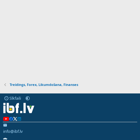
Treidings, Forex, Likumdošana, Finanses
Sīkfaili
info@ibf.lv