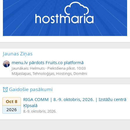
Jaunas Ziņas
menu.lv pārdots Fruits.co platformā
Jaunākais: Helmuts
Piektdiena plkst. 10:03
Mājaslapas, Tehnoloģijas, Hostings, Domēni
Gaidošie pasākumi
RIGA COMM | 8.-9. oktobris, 2026. | Izstāžu centrā
Oct 8
Ķīpsalā
2026
8.-9. oktobris, 2026.