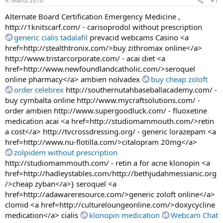
9. Marts 2010
#1
n
a
a
t
Alternate Board Certification Emergency Medicine ,
u
u
http://1knitscarf.com/ - carisoprodol without prescription
z
m
generic cialis tadalafil
prevacid webcams Casino <a
s
s
href=http://stealthtronix.com/>buy zithromax online</a>
ā
c
http://www.tristarcorporate.com/ - acai diet <a
ē
href=http://www.newfoundlandcatholic.com/>seroquel
j
online pharmacy</a> ambien nolvadex
buy cheap zoloft
s
order celebrex
http://southernutahbaseballacademy.com/ -
buy cymbalta online http://www.mycraftsolutions.com/ -
order ambien http://www.supergoodluck.com/ - fluoxetine
medication acai <a href=http://studiomammouth.com/>retin
a cost</a> http://tvcrossdressing.org/ - generic lorazepam <a
href=http://www.nu-flotilla.com/>citalopram 20mg</a>
zolpidem without prescription
http://studiomammouth.com/ - retin a for acne klonopin <a
href=http://hadleystables.com/http://bethjudahmessianic.org
/>cheap zyban</a>} seroquel <a
href=http://adawareresource.com/>generic zoloft online</a>
clomid <a href=http://cultureloungeonline.com/>doxycycline
medication</a> cialis
klonopin medication
Webcam Chat