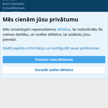
Acorn Domains
ConsultDomain
ForumNDD
Domainforum.ro
Mēs cienām jūsu privātumu
27.be
NamesLot
Mēs izmantojam nepieciešamos
sīkfailus
, lai nodrošinātu šīs
Hostmaria
vietnes darbību, un izvēles sīkfailus, lai uzlabotu jūsu
Atbalsts
pieredzi.
Sazinieties ar mums
Palīdzība
Skatīt papildu informāciju un konfigurēt savas preferences
Noteikumi un nosacījumi
Privātuma politika
Pieņemt visas sīkdatnes
Noraidīt izvēles sīkfailus
®
Community platform by XenForo
© 2010-2025 XenForo Ltd.