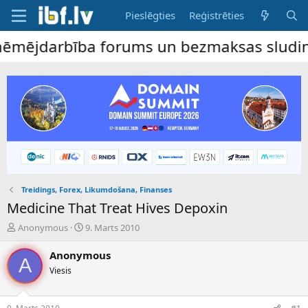
Pieslēgties
Reģistrēties
mējdarbība forums un bezmaksas sludinājum
Treidings, Forex, Likumdošana, Finanses
Medicine That Treat Hives Depoxin
P
S
Anonymous
9. Marts 2010
a
ā
v
k
Anonymous
A
e
u
Viesis
d
m
i
a
e
d