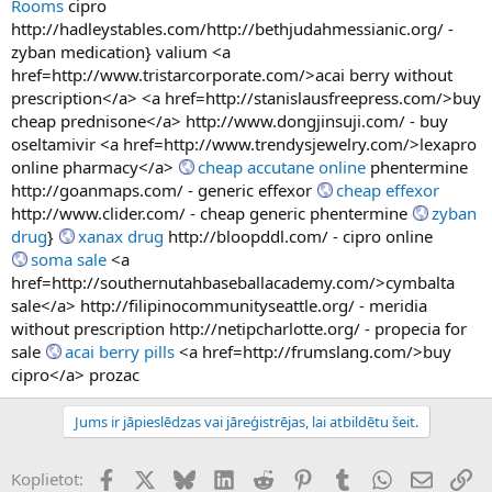
Rooms
cipro
http://hadleystables.com/http://bethjudahmessianic.org/ -
zyban medication} valium <a
href=http://www.tristarcorporate.com/>acai berry without
prescription</a> <a href=http://stanislausfreepress.com/>buy
cheap prednisone</a> http://www.dongjinsuji.com/ - buy
oseltamivir <a href=http://www.trendysjewelry.com/>lexapro
online pharmacy</a>
cheap accutane online
phentermine
http://goanmaps.com/ - generic effexor
cheap effexor
http://www.clider.com/ - cheap generic phentermine
zyban
drug
}
xanax drug
http://bloopddl.com/ - cipro online
soma sale
<a
href=http://southernutahbaseballacademy.com/>cymbalta
sale</a> http://filipinocommunityseattle.org/ - meridia
without prescription http://netipcharlotte.org/ - propecia for
sale
acai berry pills
<a href=http://frumslang.com/>buy
cipro</a> prozac
Jums ir jāpieslēdzas vai jāreģistrējas, lai atbildētu šeit.
Facebook
X (Twitter)
Bluesky
LinkedIn
Reddit
Pinterest
Tumblr
WhatsApp
E-pasts
Sai
Koplietot: