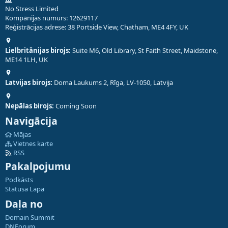
No Stress Limited
Kompānijas numurs: 12629117
Reģistrācijas adrese: 38 Portside View, Chatham, ME4 4FY, UK
Lielbritānijas birojs:
Suite M6, Old Library, St Faith Street, Maidstone,
ME14 1LH, UK
Latvijas birojs:
Doma Laukums 2, Rīga, LV-1050, Latvija
Nepālas birojs:
Coming Soon
Navigācija
Mājas
Vietnes karte
RSS
Pakalpojumu
Podkāsts
Statusa Lapa
Daļa no
Domain Summit
DNForum