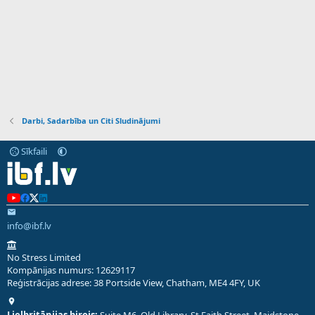
Darbi, Sadarbība un Citi Sludinājumi
Sīkfaili
info@ibf.lv
No Stress Limited
Kompānijas numurs: 12629117
Reģistrācijas adrese: 38 Portside View, Chatham, ME4 4FY, UK
Lielbritānijas birojs:
Suite M6, Old Library, St Faith Street, Maidstone,