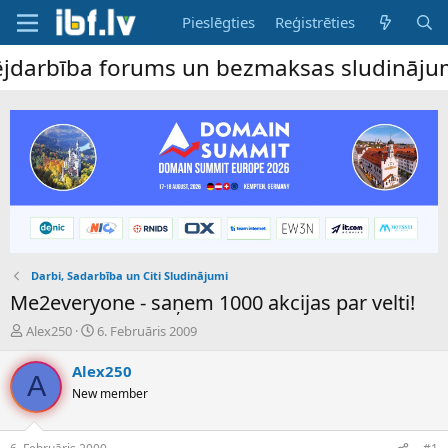
Pieslēgties
Reģistrēties
ība forums un bezmaksas sludinājumu dēlis
Darbi, Sadarbība un Citi Sludinājumi
Me2everyone - saņem 1000 akcijas par velti!
P
S
Alex250
6. Februāris 2009
a
ā
v
k
Alex250
A
e
u
New member
d
m
i
a
e
d