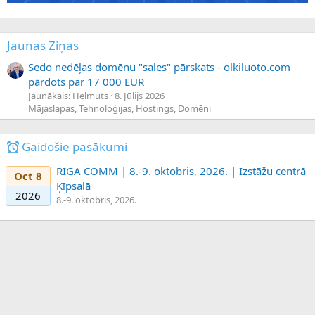
Jaunas Ziņas
Sedo nedēļas domēnu "sales" pārskats - olkiluoto.com
pārdots par 17 000 EUR
Jaunākais: Helmuts
8. Jūlijs 2026
Mājaslapas, Tehnoloģijas, Hostings, Domēni
Gaidošie pasākumi
RIGA COMM | 8.-9. oktobris, 2026. | Izstāžu centrā
Oct 8
Ķīpsalā
2026
8.-9. oktobris, 2026.