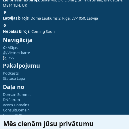
ME14 1LH, UK
Latvijas birojs:
Doma Laukums 2, Rīga, LV-1050, Latvija
Nepālas birojs:
Coming Soon
Navigācija
Mājas
Vietnes karte
RSS
Pakalpojumu
Podkāsts
Statusa Lapa
Daļa no
Domain Summit
DNForum
Acorn Domains
ConsultDomain
ForumNDD
Domainforum.ro
Mēs cienām jūsu privātumu
27.be