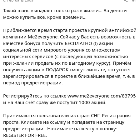
6. Februāris 2009
#1
n
a
a
t
Такой шанс выпадает только раз в жизни... За деньги
u
u
можно купить все, кроме времени...
z
m
s
s
Приближается время старта проекта крупной английской
ā
c
компании Ме2everyone. Сейчас у Вас есть возможность в
ē
качестве бонуса получить БЕСПЛАТНО (!) акции
j
социальной сети мирового уровня со множеством
s
интересных сервисов (с последующей возможностью
при желании продать их по выгодному курсу). Причём
получить акции в ПОДАРОК смогут лишь те, кто успеет
зарегистрироваться в проекте в ближайшее время, т. е. в
период предрегистрации.
Регистрируйтесь по ссылке www.me2everyone.com/83795
и на Ваш счёт сразу же поступит 1000 акций.
Принимаются пользователи из стран СНГ. Регистрация
проста. Кликаете на ссылку и попадаете на страницу
предрегистрации . Нажимаете на желтую кнопку:
REGISTER FOR FREE.