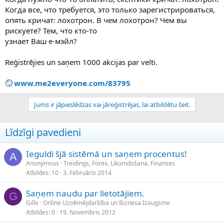
Когда все, что требуется, это только зарегистрироваться,
опять кричат: лохотрон. В чем лохотрон? Чем вы
рискуете? Тем, что кто-то
узнает Ваш е-мэйл?
Reģistrējies un saņem 1000 akcijas par velti.
www.me2everyone.com/83795
Jums ir jāpieslēdzas vai jāreģistrējas, lai atbildētu šeit.
Līdzīgi pavedieni
Ieguldi šjā sistēmā un saņem procentus!
A
Anonymous
Treidings, Forex, Likumdošana, Finanses
Atbildes
10
3. Februāris 2014
Saņem naudu par lietotājiem.
G
Gille
Online Uzņēmējdarbība un Biznesa Izaugsme
Atbildes
0
19. Novembris 2012