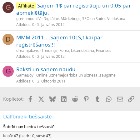
Saņem 1$ par reģistrāciju un 0.05 par
Affiliate
G
apmeklētāju.
greenmoonLV
Digitālais Mārketings, SEO un Saites Veidošana
Atbildes
0
5. Janvāris 2012
MMM 2011....Saņem 10LS,tikai par
D
reģistrēšanos!!!
dreamjob.ws
Treidings, Forex, Likumdošana, Finanses
Atbildes
0
2. Janvāris 2012
Raksti un saņem naudu
G
GameBoy
Online Uzņēmējdarbība un Biznesa Izaugsme
Atbildes
0
2. Oktobris 2011
Facebook
X (Twitter)
Bluesky
LinkedIn
Reddit
Pinterest
Tumblr
WhatsApp
E-pasts
Sai
Koplietot:
Dalībnieki tiešsaistē
Šobrīd nav biedru tiešsaistē.
Kopā: 47 (biedri: 0, viesi: 47)