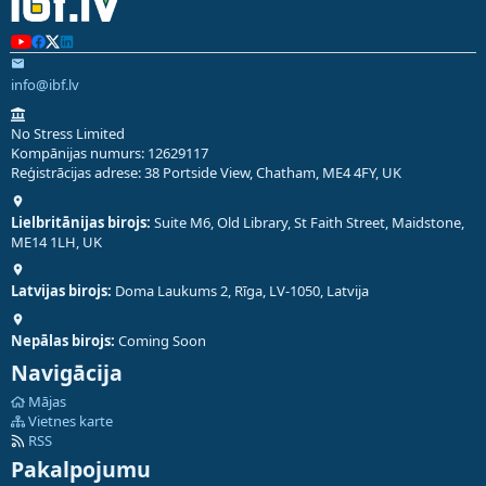
info@ibf.lv
No Stress Limited
Kompānijas numurs: 12629117
Reģistrācijas adrese: 38 Portside View, Chatham, ME4 4FY, UK
Lielbritānijas birojs:
Suite M6, Old Library, St Faith Street, Maidstone,
ME14 1LH, UK
Latvijas birojs:
Doma Laukums 2, Rīga, LV-1050, Latvija
Nepālas birojs:
Coming Soon
Navigācija
Mājas
Vietnes karte
RSS
Pakalpojumu