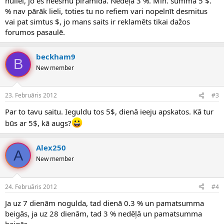
nullei, jo es neesmu piramīda. Nedēļā 3 %. Min. summa 5 $.
% nav pārāk lieli, toties tu no refiem vari nopelnīt desmitus
vai pat simtus $, jo mans saits ir reklamēts tikai dažos
forumos pasaulē.
beckham9
B
New member
23. Februāris 2012
#3
Par to tavu saitu. Ieguldu tos 5$, dienā ieeju apskatos. Kā tur
būs ar 5$, kā augs?
Alex250
A
New member
24. Februāris 2012
#4
Ja uz 7 dienām nogulda, tad dienā 0.3 % un pamatsumma
beigās, ja uz 28 dienām, tad 3 % nedēļā un pamatsumma
beigās.