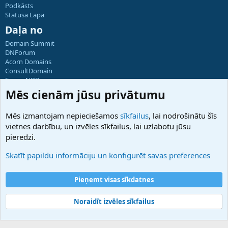
Podkāsts
Statusa Lapa
Daļa no
Domain Summit
DNForum
Acorn Domains
ConsultDomain
ForumNDD
Domainforum.ro
Mēs cienām jūsu privātumu
27.be
NamesLot
Mēs izmantojam nepieciešamos
sīkfailus
, lai nodrošinātu šīs
Hostmaria
vietnes darbību, un izvēles sīkfailus, lai uzlabotu jūsu
Atbalsts
pieredzi.
Sazinieties ar mums
Palīdzība
Skatīt papildu informāciju un konfigurēt savas preferences
Noteikumi un nosacījumi
Privātuma politika
Pieņemt visas sīkdatnes
Noraidīt izvēles sīkfailus
®
Community platform by XenForo
© 2010-2025 XenForo Ltd.