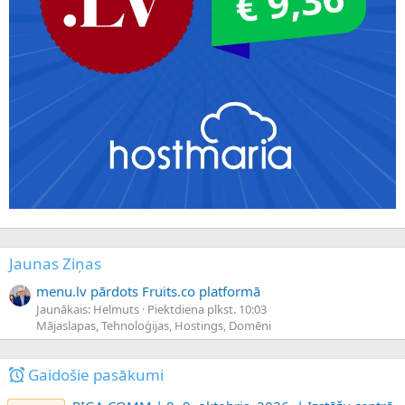
Jaunas Ziņas
menu.lv pārdots Fruits.co platformā
Jaunākais: Helmuts
Piektdiena plkst. 10:03
Mājaslapas, Tehnoloģijas, Hostings, Domēni
Gaidošie pasākumi