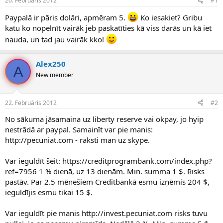
20. Februāris 2012
#1
n
a
a
t
Paypalā ir pāris dolāri, apmēram 5.
Ko iesakiet? Gribu
u
u
katu ko nopelnīt vairāk jeb paskatīties kā viss darās un kā iet
z
m
nauda, un tad jau vairāk kko!
s
s
ā
c
Alex250
ē
A
New member
j
s
22. Februāris 2012
#2
No sākuma jāsamaina uz liberty reserve vai okpay, jo hyip
nestrādā ar paypal. Samainīt var pie manis:
http://pecuniat.com - raksti man uz skype.
Var ieguldīt šeit: https://creditprogrambank.com/index.php?
ref=7956 1 % dienā, uz 13 dienām. Min. summa 1 $. Risks
pastāv. Par 2.5 mēnešiem Creditbankā esmu izņēmis 204 $,
ieguldījis esmu tikai 15 $.
Var ieguldīt pie manis http://invest.pecuniat.com risks tuvu