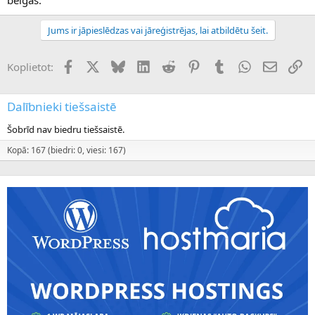
Jums ir jāpieslēdzas vai jāreģistrējas, lai atbildētu šeit.
Facebook
X (Twitter)
Bluesky
LinkedIn
Reddit
Pinterest
Tumblr
WhatsApp
E-pasts
Sai
Koplietot:
Dalībnieki tiešsaistē
Šobrīd nav biedru tiešsaistē.
Kopā: 167 (biedri: 0, viesi: 167)