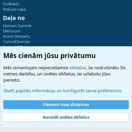
Podkāsts
Statusa Lapa
Daļa no
Domain Summit
DNForum
Acorn Domains
ConsultDomain
ForumNDD
Domainforum.ro
Mēs cienām jūsu privātumu
27.be
NamesLot
Mēs izmantojam nepieciešamos
sīkfailus
, lai nodrošinātu šīs
Hostmaria
vietnes darbību, un izvēles sīkfailus, lai uzlabotu jūsu
Atbalsts
pieredzi.
Sazinieties ar mums
Palīdzība
Skatīt papildu informāciju un konfigurēt savas preferences
Noteikumi un nosacījumi
Privātuma politika
Pieņemt visas sīkdatnes
Noraidīt izvēles sīkfailus
®
Community platform by XenForo
© 2010-2025 XenForo Ltd.