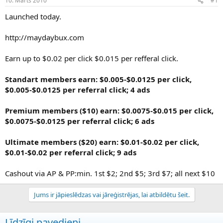
10. Marts 2010
#1
n
a
a
t
Launched today.
u
u
z
m
http://maydaybux.com
s
s
ā
c
Earn up to $0.02 per click $0.015 per refferal click.
ē
j
Standart members earn: $0.005-$0.0125 per click,
s
$0.005-$0.0125 per referral click; 4 ads
Premium members ($10) earn: $0.0075-$0.015 per click,
$0.0075-$0.0125 per referral click; 6 ads
Ultimate members ($20) earn: $0.01-$0.02 per click,
$0.01-$0.02 per referral click; 9 ads
Cashout via AP & PP:min. 1st $2; 2nd $5; 3rd $7; all next $10
Jums ir jāpieslēdzas vai jāreģistrējas, lai atbildētu šeit.
Līdzīgi pavedieni