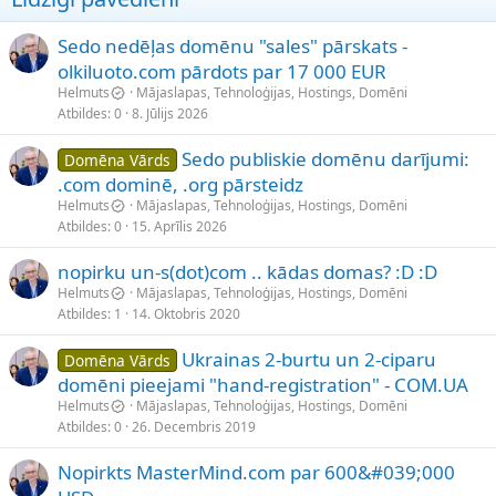
Sedo nedēļas domēnu "sales" pārskats -
olkiluoto.com pārdots par 17 000 EUR
Helmuts
Mājaslapas, Tehnoloģijas, Hostings, Domēni
Atbildes
0
8. Jūlijs 2026
Sedo publiskie domēnu darījumi:
Domēna Vārds
.com dominē, .org pārsteidz
Helmuts
Mājaslapas, Tehnoloģijas, Hostings, Domēni
Atbildes
0
15. Aprīlis 2026
nopirku un-s(dot)com .. kādas domas? :D :D
Helmuts
Mājaslapas, Tehnoloģijas, Hostings, Domēni
Atbildes
1
14. Oktobris 2020
Ukrainas 2-burtu un 2-ciparu
Domēna Vārds
domēni pieejami "hand-registration" - COM.UA
Helmuts
Mājaslapas, Tehnoloģijas, Hostings, Domēni
Atbildes
0
26. Decembris 2019
Nopirkts MasterMind.com par 600&#039;000