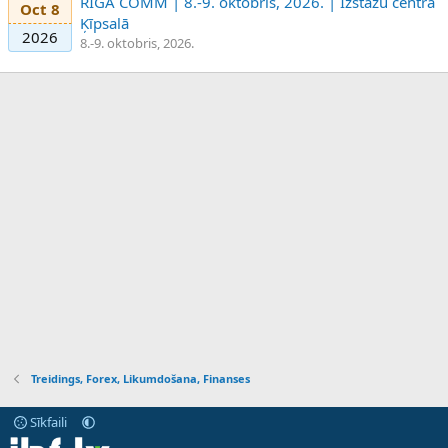
RIGA COMM | 8.-9. oktobris, 2026. | Izstāžu centrā
Oct 8
Ķīpsalā
2026
8.-9. oktobris, 2026.
Treidings, Forex, Likumdošana, Finanses
Sīkfaili