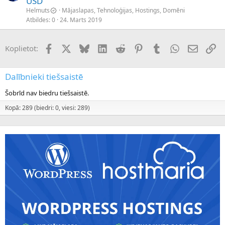
USD
Helmuts
Mājaslapas, Tehnoloģijas, Hostings, Domēni
Atbildes
0
24. Marts 2019
Facebook
X (Twitter)
Bluesky
LinkedIn
Reddit
Pinterest
Tumblr
WhatsApp
E-pasts
Sai
Koplietot:
Dalībnieki tiešsaistē
Šobrīd nav biedru tiešsaistē.
Kopā: 289 (biedri: 0, viesi: 289)