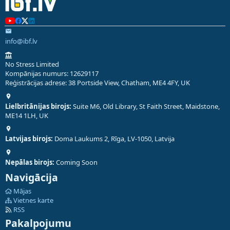
info@ibf.lv
No Stress Limited
Kompānijas numurs: 12629117
Reģistrācijas adrese: 38 Portside View, Chatham, ME4 4FY, UK
Lielbritānijas birojs:
Suite M6, Old Library, St Faith Street, Maidstone,
ME14 1LH, UK
Latvijas birojs:
Doma Laukums 2, Rīga, LV-1050, Latvija
Nepālas birojs:
Coming Soon
Navigācija
Mājas
Vietnes karte
RSS
Pakalpojumu