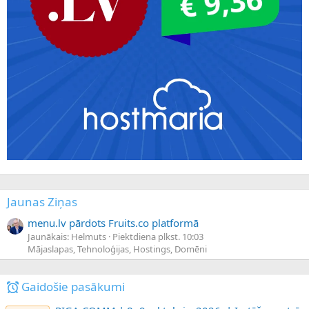
Jaunas Ziņas
menu.lv pārdots Fruits.co platformā
Jaunākais: Helmuts
Piektdiena plkst. 10:03
Mājaslapas, Tehnoloģijas, Hostings, Domēni
Gaidošie pasākumi