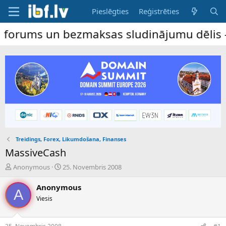
Pieslēgties
Reģistrēties
ums un bezmaksas sludinājumu dēlis – dalī
Treidings, Forex, Likumdošana, Finanses
MassiveCash
P
S
Anonymous
25. Novembris 2008
a
ā
v
k
Anonymous
A
e
u
Viesis
d
m
i
a
e
d