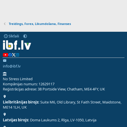
Treidings, Forex, Likumdošana, Finanses
Sīkfaili
info@ibf.lv
No Stress Limited
Kompānijas numurs: 12629117
Reģistrācijas adrese: 38 Portside View, Chatham, ME4 4FY, UK
Lielbritānijas birojs:
Suite M6, Old Library, St Faith Street, Maidstone,
ME14 1LH, UK
Latvijas birojs:
Doma Laukums 2, Rīga, LV-1050, Latvija