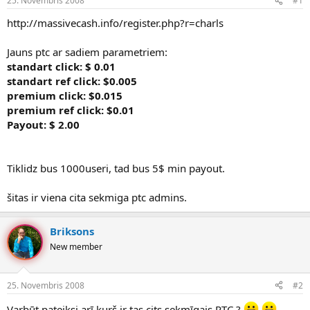
25. Novembris 2008
#1
n
a
a
t
http://massivecash.info/register.php?r=charls
u
u
z
m
Jauns ptc ar sadiem parametriem:
s
s
standart click: $ 0.01
ā
c
standart ref click: $0.005
ē
premium click: $0.015
j
premium ref click: $0.01
s
Payout: $ 2.00
Tiklidz bus 1000useri, tad bus 5$ min payout.
šitas ir viena cita sekmiga ptc admins.
Briksons
New member
25. Novembris 2008
#2
Varbūt pateiksi arī kurš ir tas cits sekmīgais PTC ?