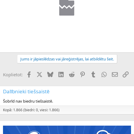
Jums ir jāpieslēdzas vai jāreģistrējas, lai atbildētu šeit.
Facebook
X (Twitter)
Bluesky
LinkedIn
Reddit
Pinterest
Tumblr
WhatsApp
E-pasts
Sai
Koplietot:
Dalībnieki tiešsaistē
Šobrīd nav biedru tiešsaistē.
Kopā: 1.866 (biedri: 0, viesi: 1.866)