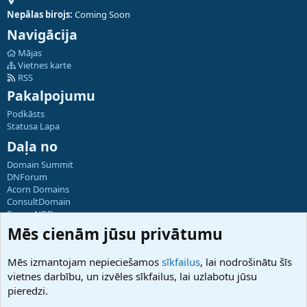
Nepālas birojs:
Coming Soon
Navigācija
Mājas
Vietnes karte
RSS
Pakalpojumu
Podkāsts
Statusa Lapa
Daļa no
Domain Summit
DNForum
Acorn Domains
ConsultDomain
ForumNDD
Domainforum.ro
Mēs cienām jūsu privātumu
27.be
NamesLot
Mēs izmantojam nepieciešamos
sīkfailus
, lai nodrošinātu šīs
Hostmaria
vietnes darbību, un izvēles sīkfailus, lai uzlabotu jūsu
Atbalsts
pieredzi.
Sazinieties ar mums