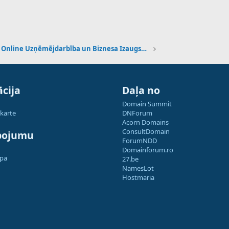
Online Uzņēmējdarbība un Biznesa Izaugsme
cija
Daļa no
Domain Summit
 karte
DNForum
Acorn Domains
ConsultDomain
pojumu
ForumNDD
Domainforum.ro
apa
27.be
NamesLot
Hostmaria