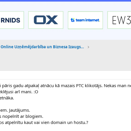
Online Uzņēmējdarbība un Biznesa Izaugsme
i pāris gadu atpakaļ atnācu kā mazais PTC klikotājs. Nekas man n
lējusi arī mani. :O
etnāka.
iem. Jautājums.
s nopelnīt ar blogiem.
os atpelnītu kaut vai vien domain un hostu.?