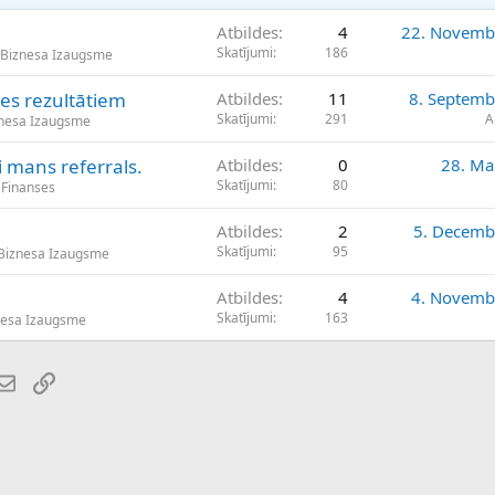
Atbildes
4
22. Novemb
Skatījumi
186
 Biznesa Izaugsme
es rezultātiem
Atbildes
11
8. Septemb
Skatījumi
291
A
znesa Izaugsme
 mans referrals.
Atbildes
0
28. Ma
Skatījumi
80
 Finanses
Atbildes
2
5. Decemb
Skatījumi
95
Biznesa Izaugsme
Atbildes
4
4. Novemb
Skatījumi
163
nesa Izaugsme
atsApp
E-pasts
Saiti