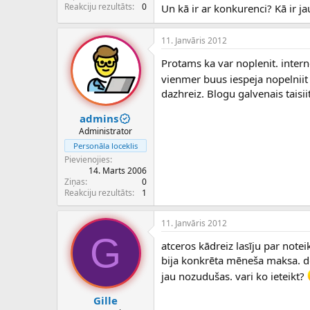
c
Reakciju rezultāts
0
Un kā ir ar konkurenci? Kā ir 
ē
j
11. Janvāris 2012
s
Protams ka var noplenit. intern
vienmer buus iespeja nopelnii
dazhreiz. Blogu galvenais taisi
admins
Administrator
Personāla loceklis
Pievienojies
14. Marts 2006
Ziņas
0
Reakciju rezultāts
1
11. Janvāris 2012
G
atceros kādreiz lasīju par no
bija konkrēta mēneša maksa. d
jau nozudušas. vari ko ieteikt?
Gille