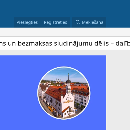
Pieslēgties
Reģistrēties
Meklēšana
ksas sludinājumu dēlis – dalība ir bez mak