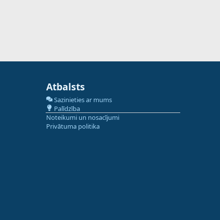
Atbalsts
Sazinieties ar mums
Palīdzība
Noteikumi un nosacījumi
Privātuma politika