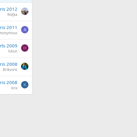
ris 2012
Roljka
ris 2011
A
nonymous
rts 2009
H
h4sin
ris 2008
Briksons
ris 2008
K
krix