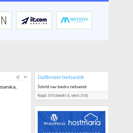
Dalībnieki tiešsaistē
#1
esanāca,
Šobrīd nav biedru tiešsaistē.
Kopā: 310 (biedri: 0, viesi: 310)