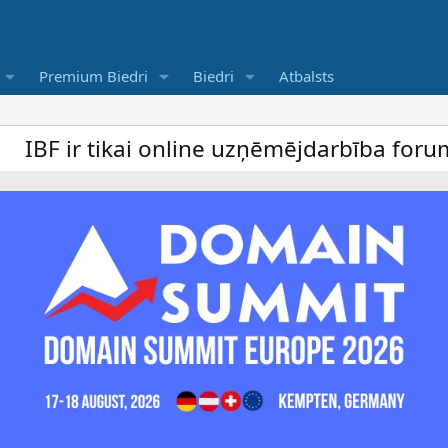
Premium Biedri
Biedri
Atbalsts
kai online uzņēmējdarbība forums un bezma