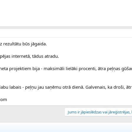
z rezultātu būs jāgaida.
pējas internetā, tādus atradu.
eta projektiem bija - maksimāli lielāki procenti, ātra peļņas gūš
 labu labais - peļņu jau saņēmu otrā dienā. Galvenais, ka droši, ātr
.com
Jums ir jāpieslēdzas vai jāreģistrējas, l