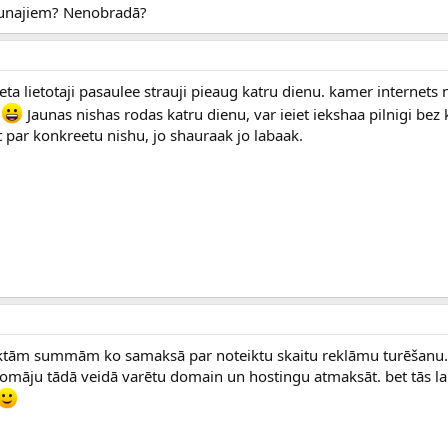
jaunajiem? Nenobradā?
eta lietotaji pasaulee strauji pieaug katru dienu. kamer internets 
t
Jaunas nishas rodas katru dienu, var ieiet iekshaa pilnigi be
it par konkreetu nishu, jo shauraak jo labaak.
teiktām summām ko samaksā par noteiktu skaitu reklāmu turēšanu.
omāju tādā veidā varētu domain un hostingu atmaksāt. bet tās l