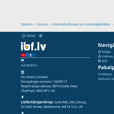
Sākums
Forumi
Interneta Bizness un Uzņēmējdarbība
Sīkfaili
Navigā
Mājas
Vietnes
RSS
info@ibf.lv
Pakal
Podkāsts
No Stress Limited
Statusa L
Kompānijas numurs: 12629117
Reģistrācijas adrese: 38 Portside View,
Chatham, ME4 4FY, UK
Lielbritānijas birojs:
Suite M6, Old Library,
St Faith Street, Maidstone, ME14 1LH, UK