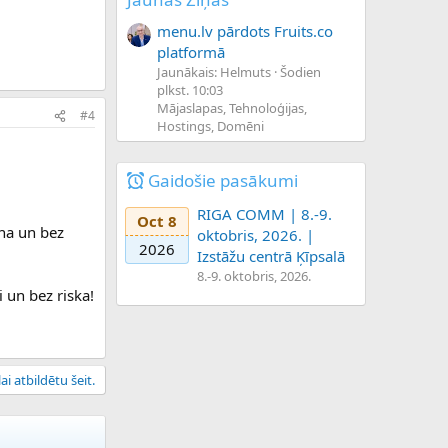
menu.lv pārdots Fruits.co
platformā
Jaunākais: Helmuts
Šodien
plkst. 10:03
Mājaslapas, Tehnoloģijas,
#4
Hostings, Domēni
Gaidošie pasākumi
RIGA COMM | 8.-9.
Oct 8
ana un bez
oktobris, 2026. |
2026
Izstāžu centrā Ķīpsalā
8.-9. oktobris, 2026.
i un bez riska!
ai atbildētu šeit.