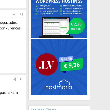
#2
nepazudiis,
z konkurences
#3
apas laikam
Jaunas Ziņas