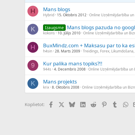
Mans blogs
H
Hybrid
15. Oktobris 2012
Online Uzņēmējdarbība un
Mans blogs pazuda no googl
Izaugsme
K
kokons
10. Jūlijs 2010
Online Uzņēmējdarbība un Bi
BuxMindz.com + Maksasu par to ka esi
H
h4sin
28. Marts 2009
Treidings, Forex, Likumdošana,
Kur palika mans topiks?!!
9
944s
4. Decembris 2008
Online Uzņēmējdarbība un 
Mans projekts
K
krix
8. Oktobris 2008
Online Uzņēmējdarbība un Biz
Facebook
X (Twitter)
Bluesky
LinkedIn
Reddit
Pinterest
Tumblr
Wh
Koplietot: