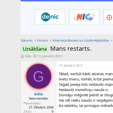
Sākums
Forumi
Interneta Bizness un Uzņēmējdarbība
Mans restarts.
Uzsākšana
P
S
Gille
10. Janvāris 2012
a
ā
v
k
10. Janvāris 2012
e
u
G
Tātad, varbūt kāds atceras man
d
m
i
a
metu mieru, tomēr, krīze piemek
e
d
Tagad pieeja būs nedaudz nopi
n
a
Nedaudz investīciju nauda ir.
a
t
Gille
Domāju mēģināt pelnīt ar blog
u
u
New member
Vai vēl reālu naudu ir iespējam
z
m
Pievienojies
Ko ieteiktu, lai pirmajos mēneš
s
s
27. Oktobris 2008
ā
Ziņas
0