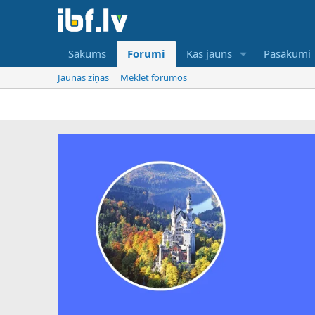
Sākums
Forumi
Kas jauns
Pasākumi
Jaunas ziņas
Meklēt forumos
IBF ir ti