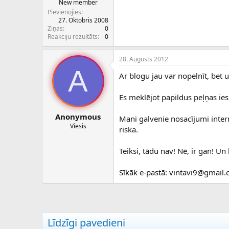
New member
Pievienojies
27. Oktobris 2008
Ziņas
0
Reakciju rezultāts
0
28. Augusts 2012
A
Ar blogu jau var nopelnīt, bet u
Es meklējot papildus peļņas ies
Anonymous
Mani galvenie nosacījumi intern
Viesis
riska.
Teiksi, tādu nav! Nē, ir gan! Un
Sīkāk e-pastā: vintavi9@gmail
Līdzīgi pavedieni