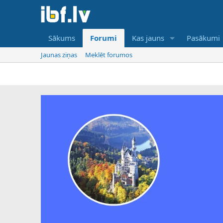
Sākums
Forumi
Kas jauns
Pasākumi
Jaunas ziņas
Meklēt forumos
IB