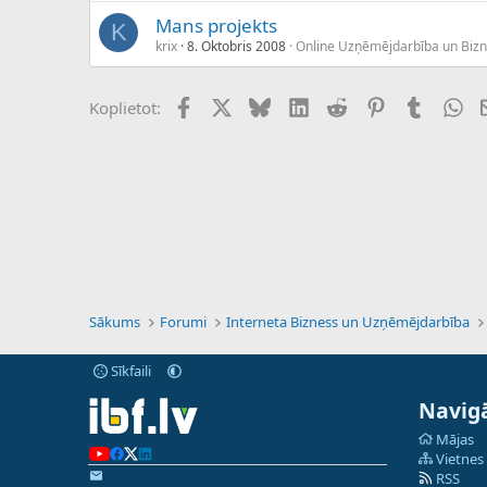
Mans projekts
K
krix
8. Oktobris 2008
Online Uzņēmējdarbība un Biz
Facebook
X (Twitter)
Bluesky
LinkedIn
Reddit
Pinterest
Tumblr
Wh
Koplietot:
Sākums
Forumi
Interneta Bizness un Uzņēmējdarbība
Sīkfaili
Navigā
Mājas
Vietnes
RSS