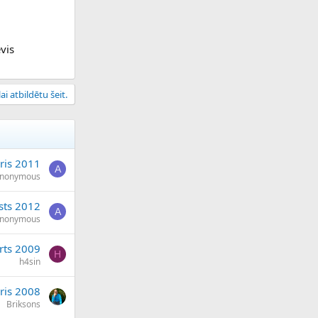
vis
ai atbildētu šeit.
ris 2011
A
nonymous
sts 2012
A
nonymous
rts 2009
H
h4sin
ris 2008
Briksons