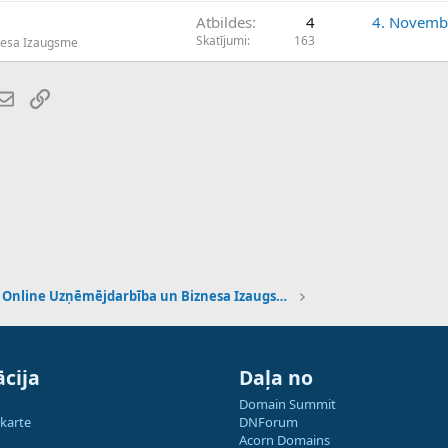
Atbildes
4
4. Novemb
Skatījumi
163
nesa Izaugsme
atsApp
E-pasts
Saiti
Online Uzņēmējdarbība un Biznesa Izaugsme
cija
Daļa no
Domain Summit
 karte
DNForum
Acorn Domains