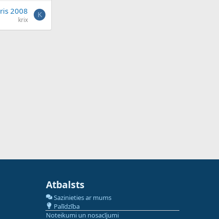
ris 2008
K
krix
Atbalsts
Sazinieties ar mums
Palīdzība
Noteikumi un nosacījumi