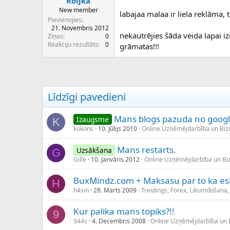
Roljka
New member
labajaa malaa ir liela reklāma, 
Pievienojies
21. Novembris 2012
nekautrējies šāda veida lapai i
Ziņas
0
Reakciju rezultāts
0
grāmatas!!!
Līdzīgi pavedieni
Mans blogs pazuda no googl
Izaugsme
K
kokons
10. Jūlijs 2010
Online Uzņēmējdarbība un Bi
Mans restarts.
Uzsākšana
G
Gille
10. Janvāris 2012
Online Uzņēmējdarbība un B
BuxMindz.com + Maksasu par to ka esi
H
h4sin
28. Marts 2009
Treidings, Forex, Likumdošana,
Kur palika mans topiks?!!
9
944s
4. Decembris 2008
Online Uzņēmējdarbība un 