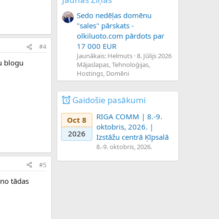
Sedo nedēļas domēnu
"sales" pārskats -
olkiluoto.com pārdots par
17 000 EUR
#4
Jaunākais: Helmuts
8. Jūlijs 2026
u blogu
Mājaslapas, Tehnoloģijas,
Hostings, Domēni
Gaidošie pasākumi
RIGA COMM | 8.-9.
Oct 8
oktobris, 2026. |
2026
Izstāžu centrā Ķīpsalā
8.-9. oktobris, 2026.
#5
 no tādas