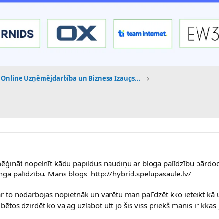
Online Uzņēmējdarbība un Biznesa Izaugsme
ēģināt nopelnīt kādu papildus naudiņu ar bloga palīdzību pārd
inga palīdzību. Mans blogs: http://hybrid.spelupasaule.lv/
s ar to nodarbojas nopietnāk un varētu man palīdzēt kko ieteikt kā 
ētos dzirdēt ko vajag uzlabot utt jo šis viss priekš manis ir kkas