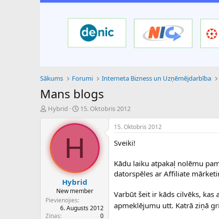
Sākums
Forumi
Interneta Bizness un Uzņēmējdarbība
Mans blogs
P
S
Hybrid
15. Oktobris 2012
a
ā
v
k
15. Oktobris 2012
e
u
H
Sveiki!
d
m
i
a
e
d
Kādu laiku atpakaļ nolēmu pam
n
a
datorspēles ar Affiliate mārket
a
t
Hybrid
u
u
New member
Varbūt šeit ir kāds cilvēks, ka
z
m
Pievienojies
s
s
apmeklējumu utt. Katrā ziņā grib
6. Augusts 2012
ā
Ziņas
0