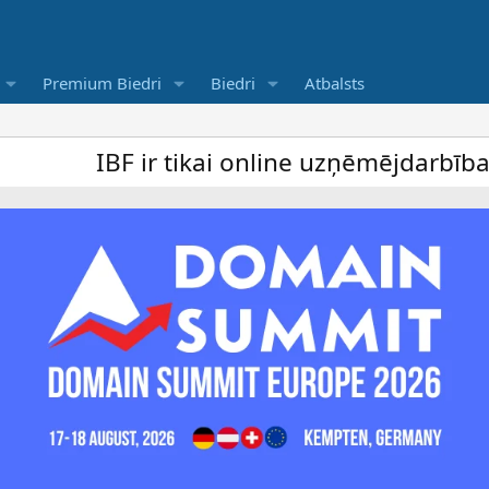
Premium Biedri
Biedri
Atbalsts
F ir tikai online uzņēmējdarbība forums un