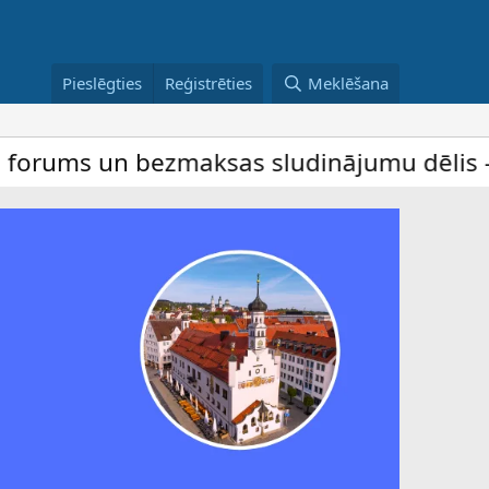
Pieslēgties
Reģistrēties
Meklēšana
 bezmaksas sludinājumu dēlis – dalība ir 