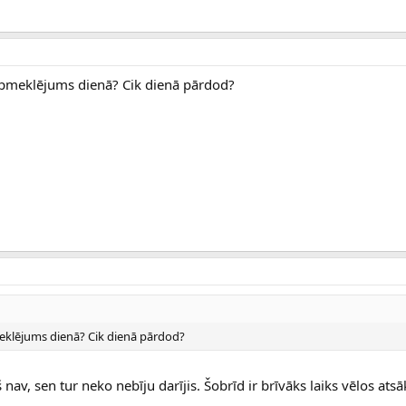
apmeklējums dienā? Cik dienā pārdod?
eklējums dienā? Cik dienā pārdod?
š nav, sen tur neko nebīju darījis. Šobrīd ir brīvāks laiks vēlos atsā