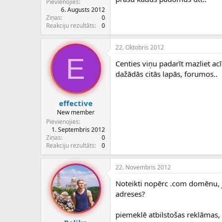
Pievienojies
6. Augusts 2012
Ziņas
0
Reakciju rezultāts
0
22. Oktobris 2012
E
Centies viņu padarīt mazliet a
dažādās citās lapās, forumos..
effective
New member
Pievienojies
1. Septembris 2012
Ziņas
0
Reakciju rezultāts
0
22. Novembris 2012
Noteikti nopērc .com domēnu, ja
adreses?
piemeklē atbilstošas reklāmas, 