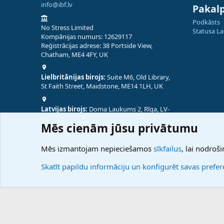
info@ibf.lv
Pakal
Podkāsts
No Stress Limited
Statusa L
Kompānijas numurs: 12629117
Reģistrācijas adrese: 38 Portside View,
Chatham, ME4 4FY, UK
Lielbritānijas birojs:
Suite M6, Old Library,
St Faith Street, Maidstone, ME14 1LH, UK
Latvijas birojs:
Doma Laukums 2, Rīga, LV-
1050, Latvija
Mēs cienām jūsu privātumu
Nepālas birojs:
Coming Soon
Mēs izmantojam nepieciešamos
sīkfailus
, lai nodroši
Skatīt papildu informāciju un konfigurēt savas prefe