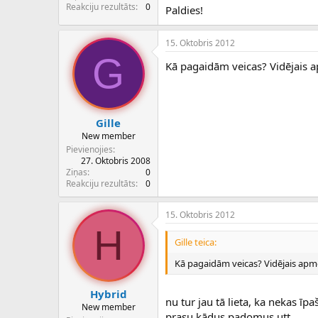
c
Reakciju rezultāts
0
Paldies!
ē
j
s
15. Oktobris 2012
G
Kā pagaidām veicas? Vidējais 
Gille
New member
Pievienojies
27. Oktobris 2008
Ziņas
0
Reakciju rezultāts
0
15. Oktobris 2012
H
Gille teica:
Kā pagaidām veicas? Vidējais apm
Hybrid
nu tur jau tā lieta, ka nekas īpa
New member
prasu kādus padomus utt..