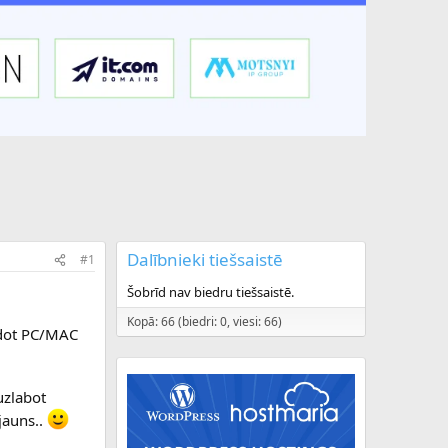
Dalībnieki tiešsaistē
#1
Šobrīd nav biedru tiešsaistē.
Kopā: 66 (biedri: 0, viesi: 66)
odot PC/MAC
uzlabot
 jauns..