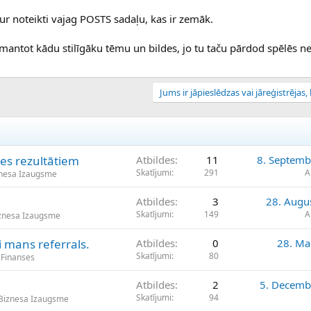
tur noteikti vajag POSTS sadaļu, kas ir zemāk.
zmantot kādu stilīgāku tēmu un bildes, jo tu taču pārdod spēlēs ne
Jums ir jāpieslēdzas vai jāreģistrējas, l
es rezultātiem
Atbildes
11
8. Septemb
Skatījumi
291
A
znesa Izaugsme
Atbildes
3
28. Augu
Skatījumi
149
A
iznesa Izaugsme
 mans referrals.
Atbildes
0
28. Ma
Skatījumi
80
 Finanses
Atbildes
2
5. Decemb
Skatījumi
94
Biznesa Izaugsme