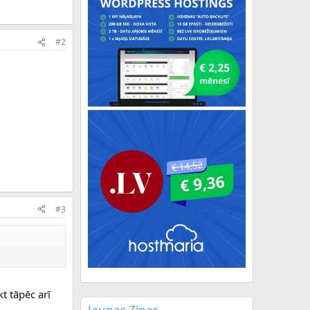
#2
#3
kt tāpēc arī
Jaunas Ziņas