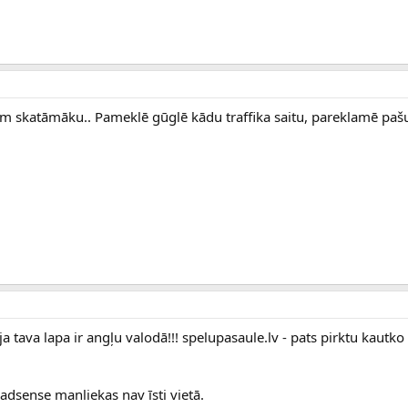
cīm skatāmāku.. Pameklē gūglē kādu traffika saitu, pareklamē paš
 tava lapa ir angļu valodā!!! spelupasaule.lv - pats pirktu kautko
adsense manliekas nav īsti vietā.