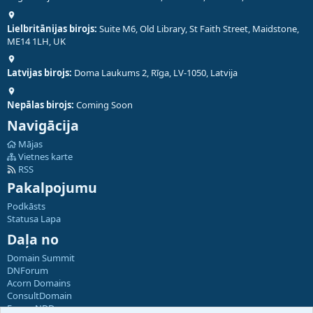
Lielbritānijas birojs:
Suite M6, Old Library, St Faith Street, Maidstone,
ME14 1LH, UK
Latvijas birojs:
Doma Laukums 2, Rīga, LV-1050, Latvija
Nepālas birojs:
Coming Soon
Navigācija
Mājas
Vietnes karte
RSS
Pakalpojumu
Podkāsts
Statusa Lapa
Daļa no
Domain Summit
DNForum
Acorn Domains
ConsultDomain
ForumNDD