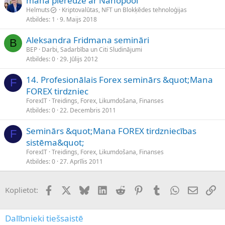
mana pieredze ar Nanopool
Helmuts
Kriptovalūtas, NFT un Blokķēdes tehnoloģijas
Atbildes
1
9. Maijs 2018
Aleksandra Fridmana semināri
B
BEP
Darbi, Sadarbība un Citi Sludinājumi
Atbildes
0
29. Jūlijs 2012
14. Profesionālais Forex seminārs &quot;Mana
F
FOREX tirdzniec
ForexIT
Treidings, Forex, Likumdošana, Finanses
Atbildes
0
22. Decembris 2011
Seminārs &quot;Mana FOREX tirdzniecības
F
sistēma&quot;
ForexIT
Treidings, Forex, Likumdošana, Finanses
Atbildes
0
27. Aprīlis 2011
Facebook
X (Twitter)
Bluesky
LinkedIn
Reddit
Pinterest
Tumblr
WhatsApp
E-pasts
Sai
Koplietot:
Dalībnieki tiešsaistē