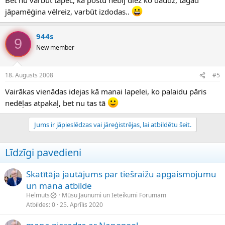
jāpamēģina vēlreiz, varbūt izdodas..
944s
9
New member
18. Augusts 2008
#5
Vairākas vienādas idejas kā manai lapelei, ko palaidu pāris
nedēļas atpakaļ, bet nu tas tā
Jums ir jāpieslēdzas vai jāreģistrējas, lai atbildētu šeit.
Līdzīgi pavedieni
Skatītāja jautājums par tiešraižu apgaismojumu
un mana atbilde
Helmuts
Mūsu Jaunumi un Ieteikumi Forumam
Atbildes
0
25. Aprīlis 2020