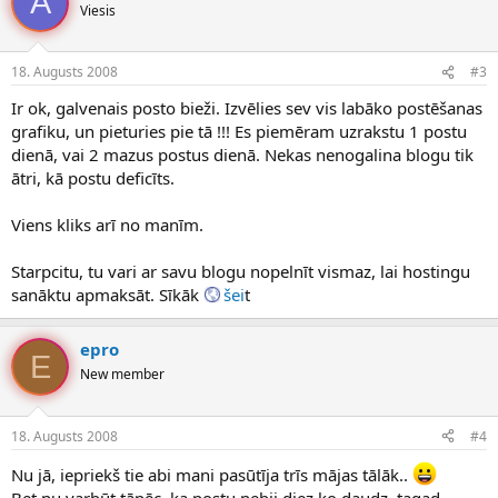
A
Viesis
18. Augusts 2008
#3
Ir ok, galvenais posto bieži. Izvēlies sev vis labāko postēšanas
grafiku, un pieturies pie tā !!! Es piemēram uzrakstu 1 postu
dienā, vai 2 mazus postus dienā. Nekas nenogalina blogu tik
ātri, kā postu deficīts.
Viens kliks arī no manīm.
Starpcitu, tu vari ar savu blogu nopelnīt vismaz, lai hostingu
sanāktu apmaksāt. Sīkāk
šei
t
epro
E
New member
18. Augusts 2008
#4
Nu jā, iepriekš tie abi mani pasūtīja trīs mājas tālāk..
Bet nu varbūt tāpēc, ka postu nebij diez ko daudz, tagad