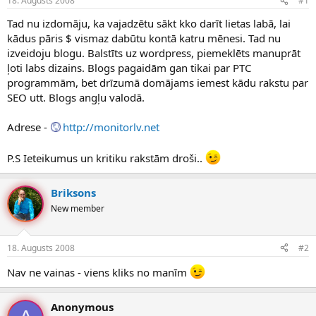
18. Augusts 2008
#1
n
a
a
t
Tad nu izdomāju, ka vajadzētu sākt kko darīt lietas labā, lai
u
u
kādus pāris $ vismaz dabūtu kontā katru mēnesi. Tad nu
z
m
izveidoju blogu. Balstīts uz wordpress, piemeklēts manuprāt
s
s
ļoti labs dizains. Blogs pagaidām gan tikai par PTC
ā
c
programmām, bet drīzumā domājams iemest kādu rakstu par
ē
SEO utt. Blogs angļu valodā.
j
s
Adrese -
http://monitorlv.net
P.S Ieteikumus un kritiku rakstām droši..
Briksons
New member
18. Augusts 2008
#2
Nav ne vainas - viens kliks no manīm
Anonymous