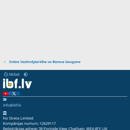
Online Uzņēmējdarbība un Biznesa Izaugsme
Sīkfaili
info@ibf.lv
No Stress Limited
Kompānijas numurs: 12629117
Reģistrācijas adrese: 38 Portside View, Chatham, ME4 4FY, UK