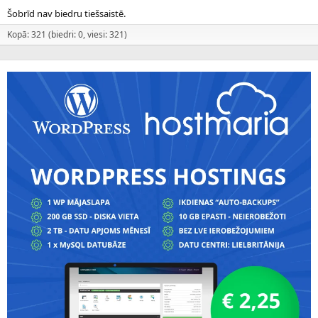
Šobrīd nav biedru tiešsaistē.
Kopā: 321 (biedri: 0, viesi: 321)