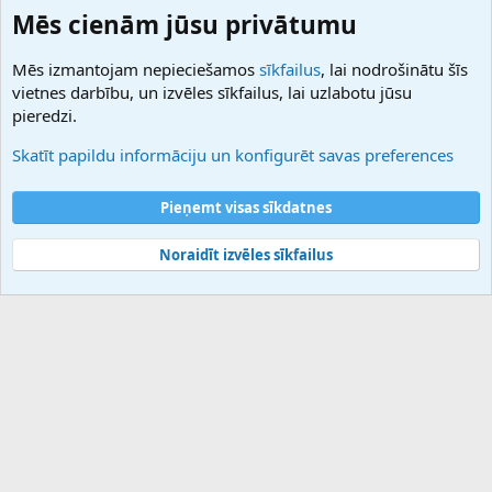
Domainforum.ro
Mēs cienām jūsu privātumu
27.be
NamesLot
Mēs izmantojam nepieciešamos
sīkfailus
, lai nodrošinātu šīs
Hostmaria
vietnes darbību, un izvēles sīkfailus, lai uzlabotu jūsu
Atbalsts
pieredzi.
Sazinieties ar mums
Palīdzība
Skatīt papildu informāciju un konfigurēt savas preferences
Noteikumi un nosacījumi
Privātuma politika
Pieņemt visas sīkdatnes
Noraidīt izvēles sīkfailus
®
Community platform by XenForo
© 2010-2025 XenForo Ltd.