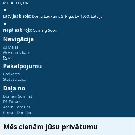
ME14 1LH, UK
Latvijas birojs:
Doma Laukums 2, Rīga, LV-1050, Latvija
Nepālas birojs:
Coming Soon
Navigācija
Mājas
Vietnes karte
RSS
Pakalpojumu
Podkāsts
Statusa Lapa
Daļa no
Domain Summit
DNForum
Acorn Domains
ConsultDomain
ForumNDD
Domainforum.ro
Mēs cienām jūsu privātumu
27.be
NamesLot