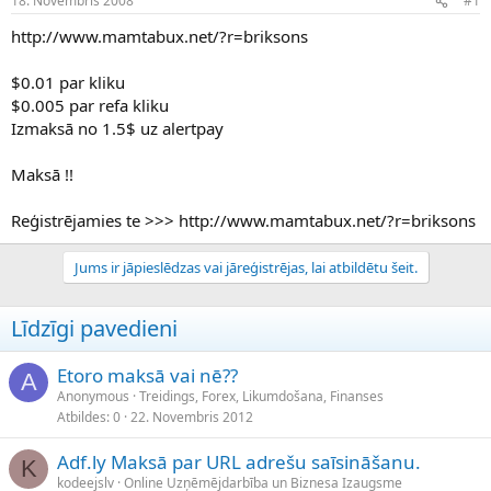
18. Novembris 2008
#1
n
a
a
t
http://www.mamtabux.net/?r=briksons
u
u
z
m
$0.01 par kliku
s
s
$0.005 par refa kliku
ā
c
Izmaksā no 1.5$ uz alertpay
ē
j
Maksā !!
s
Reģistrējamies te >>> http://www.mamtabux.net/?r=briksons
Jums ir jāpieslēdzas vai jāreģistrējas, lai atbildētu šeit.
Līdzīgi pavedieni
Etoro maksā vai nē??
A
Anonymous
Treidings, Forex, Likumdošana, Finanses
Atbildes
0
22. Novembris 2012
Adf.ly Maksā par URL adrešu saīsināšanu.
K
kodeejslv
Online Uzņēmējdarbība un Biznesa Izaugsme