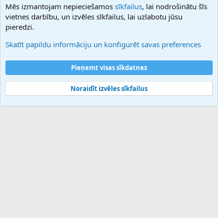
Mēs izmantojam nepieciešamos
sīkfailus
, lai nodrošinātu šīs
Hostmaria
vietnes darbību, un izvēles sīkfailus, lai uzlabotu jūsu
Atbalsts
pieredzi.
Sazinieties ar mums
Palīdzība
Skatīt papildu informāciju un konfigurēt savas preferences
Noteikumi un nosacījumi
Privātuma politika
Pieņemt visas sīkdatnes
Noraidīt izvēles sīkfailus
®
Community platform by XenForo
© 2010-2025 XenForo Ltd.