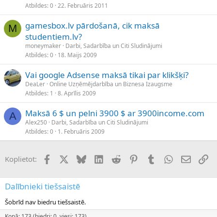
Atbildes
0
22. Februāris 2011
gamesbox.lv pārdošanā, cik maksā
M
studentiem.lv?
moneymaker
Darbi, Sadarbība un Citi Sludinājumi
Atbildes
0
18. Maijs 2009
Vai google Adsense maksā tikai par klikšķi?
DeaLer
Online Uzņēmējdarbība un Biznesa Izaugsme
Atbildes
1
8. Aprīlis 2009
Maksā 6 $ un pelni 3900 $ ar 3900income.com
A
Alex250
Darbi, Sadarbība un Citi Sludinājumi
Atbildes
0
1. Februāris 2009
Facebook
X (Twitter)
Bluesky
LinkedIn
Reddit
Pinterest
Tumblr
WhatsApp
E-pasts
Sai
Koplietot:
Dalībnieki tiešsaistē
Šobrīd nav biedru tiešsaistē.
Kopā: 173 (biedri: 0, viesi: 173)