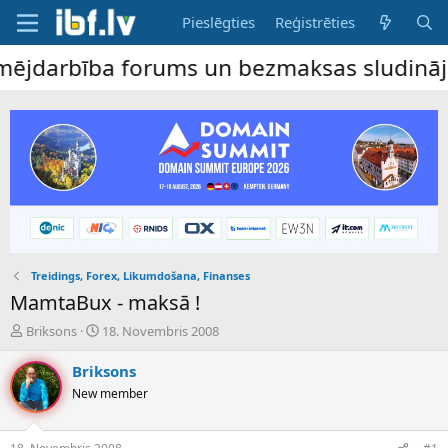
Pieslēgties
Reģistrēties
darbība forums un bezmaksas sludinājumu d
Treidings, Forex, Likumdošana, Finanses
MamtaBux - maksā !
P
S
Briksons
18. Novembris 2008
a
ā
v
k
Briksons
e
u
New member
d
m
i
a
e
d