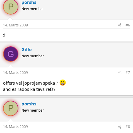
porshs
P
New member
14. Marts 2009
#6
:!:
Gille
G
New member
14. Marts 2009
#7
offers vel joprojam speka ?
and es rados ka tavs refs?
porshs
P
New member
14. Marts 2009
#8