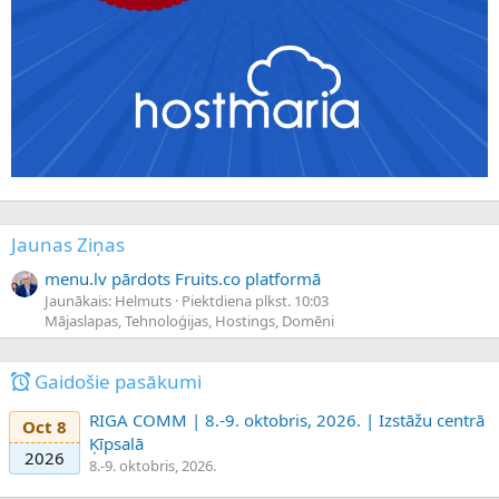
Jaunas Ziņas
menu.lv pārdots Fruits.co platformā
Jaunākais: Helmuts
Piektdiena plkst. 10:03
Mājaslapas, Tehnoloģijas, Hostings, Domēni
Gaidošie pasākumi
RIGA COMM | 8.-9. oktobris, 2026. | Izstāžu centrā
Oct 8
Ķīpsalā
2026
8.-9. oktobris, 2026.