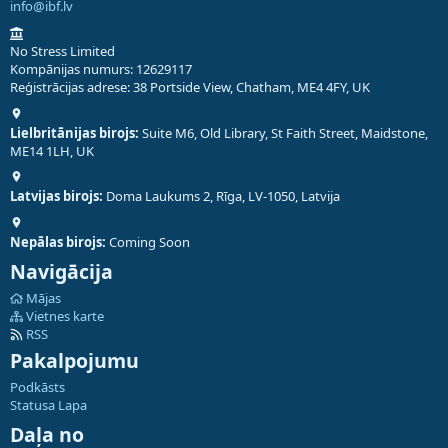
info@ibf.lv
No Stress Limited
Kompānijas numurs: 12629117
Reģistrācijas adrese: 38 Portside View, Chatham, ME4 4FY, UK
Lielbritānijas birojs:
Suite M6, Old Library, St Faith Street, Maidstone,
ME14 1LH, UK
Latvijas birojs:
Doma Laukums 2, Rīga, LV-1050, Latvija
Nepālas birojs:
Coming Soon
Navigācija
Mājas
Vietnes karte
RSS
Pakalpojumu
Podkāsts
Statusa Lapa
Daļa no