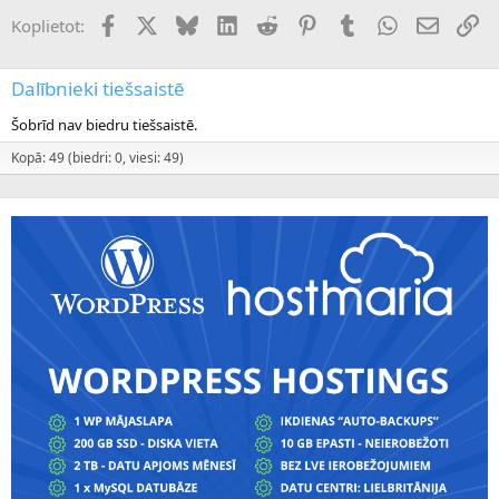
Facebook
X (Twitter)
Bluesky
LinkedIn
Reddit
Pinterest
Tumblr
WhatsApp
E-pasts
Sai
Koplietot:
Dalībnieki tiešsaistē
Šobrīd nav biedru tiešsaistē.
Kopā: 49 (biedri: 0, viesi: 49)