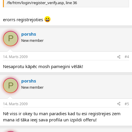
/fe/htm/login/register_verify.asp, line 36
erorrs registrejoties
porshs
P
New member
14. Marts 2009
#4
Nesaprotu kāpēc mosh pamegini vēlāk!
porshs
P
New member
14. Marts 2009
#5
Nē viss ir okey tu man paradies kad tu esi registrejies zem
mana id tāka ieej sava profila un izpildi offeru!