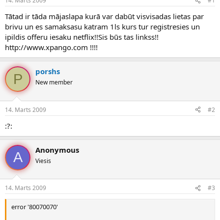
14. Marts 2009
#1
n
a
a
t
Tātad ir tāda mājaslapa kurā var dabūt visvisadas lietas par
u
u
brivu un es samaksasu katram 1ls kurs tur registresies un
z
m
ipildis offeru iesaku netflix!!Sis būs tas linkss!!
s
s
http://www.xpango.com !!!!
ā
c
ē
porshs
j
P
New member
s
14. Marts 2009
#2
:?:
Anonymous
A
Viesis
14. Marts 2009
#3
error '80070070'