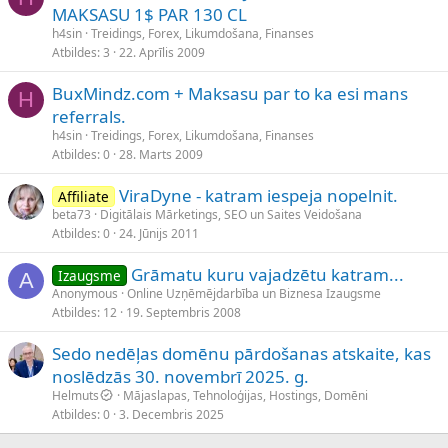
MAKSASU 1$ PAR 130 CL
h4sin
Treidings, Forex, Likumdošana, Finanses
Atbildes
3
22. Aprīlis 2009
BuxMindz.com + Maksasu par to ka esi mans
H
referrals.
h4sin
Treidings, Forex, Likumdošana, Finanses
Atbildes
0
28. Marts 2009
ViraDyne - katram iespeja nopelnit.
Affiliate
beta73
Digitālais Mārketings, SEO un Saites Veidošana
Atbildes
0
24. Jūnijs 2011
Grāmatu kuru vajadzētu katram...
Izaugsme
A
Anonymous
Online Uzņēmējdarbība un Biznesa Izaugsme
Atbildes
12
19. Septembris 2008
Sedo nedēļas domēnu pārdošanas atskaite, kas
noslēdzās 30. novembrī 2025. g.
Helmuts
Mājaslapas, Tehnoloģijas, Hostings, Domēni
Atbildes
0
3. Decembris 2025