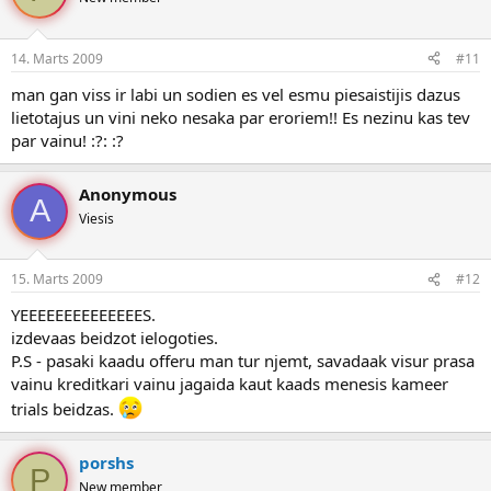
14. Marts 2009
#11
man gan viss ir labi un sodien es vel esmu piesaistijis dazus
lietotajus un vini neko nesaka par eroriem!! Es nezinu kas tev
par vainu! :?: :?
Anonymous
A
Viesis
15. Marts 2009
#12
YEEEEEEEEEEEEEES.
izdevaas beidzot ielogoties.
P.S - pasaki kaadu offeru man tur njemt, savadaak visur prasa
vainu kreditkari vainu jagaida kaut kaads menesis kameer
trials beidzas.
porshs
P
New member