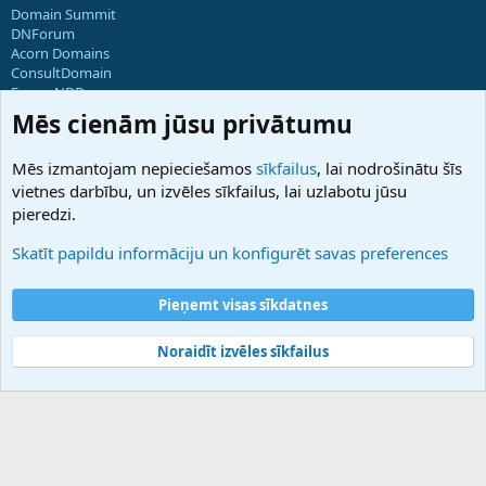
Domain Summit
DNForum
Acorn Domains
ConsultDomain
ForumNDD
Domainforum.ro
Mēs cienām jūsu privātumu
27.be
NamesLot
Mēs izmantojam nepieciešamos
sīkfailus
, lai nodrošinātu šīs
Hostmaria
vietnes darbību, un izvēles sīkfailus, lai uzlabotu jūsu
Atbalsts
pieredzi.
Sazinieties ar mums
Palīdzība
Skatīt papildu informāciju un konfigurēt savas preferences
Noteikumi un nosacījumi
Privātuma politika
Pieņemt visas sīkdatnes
Noraidīt izvēles sīkfailus
®
Community platform by XenForo
© 2010-2025 XenForo Ltd.