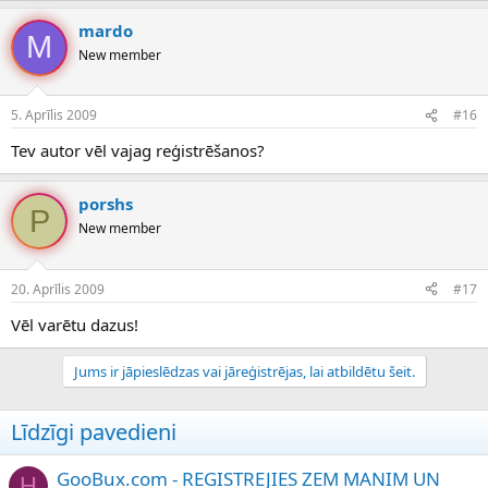
mardo
M
New member
5. Aprīlis 2009
#16
Tev autor vēl vajag reģistrēšanos?
porshs
P
New member
20. Aprīlis 2009
#17
Vēl varētu dazus!
Jums ir jāpieslēdzas vai jāreģistrējas, lai atbildētu šeit.
Līdzīgi pavedieni
GooBux.com - REGISTREJIES ZEM MANIM UN
H