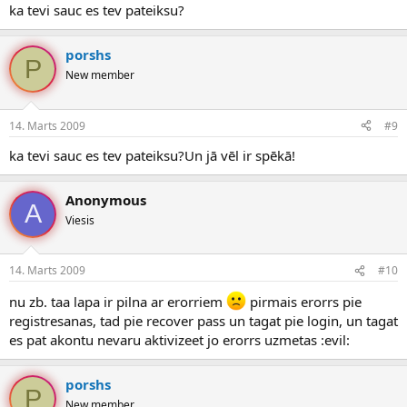
ka tevi sauc es tev pateiksu?
porshs
P
New member
14. Marts 2009
#9
ka tevi sauc es tev pateiksu?Un jā vēl ir spēkā!
Anonymous
A
Viesis
14. Marts 2009
#10
nu zb. taa lapa ir pilna ar erorriem
pirmais erorrs pie
registresanas, tad pie recover pass un tagat pie login, un tagat
es pat akontu nevaru aktivizeet jo erorrs uzmetas :evil:
porshs
P
New member