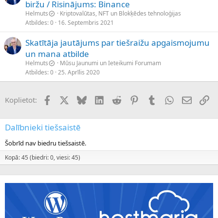
biržu / Risinājums: Binance
Helmuts
Kriptovalūtas, NFT un Blokķēdes tehnoloģijas
Atbildes
0
16. Septembris 2021
Skatītāja jautājums par tiešraižu apgaismojumu
un mana atbilde
Helmuts
Mūsu Jaunumi un Ieteikumi Forumam
Atbildes
0
25. Aprīlis 2020
Facebook
X (Twitter)
Bluesky
LinkedIn
Reddit
Pinterest
Tumblr
WhatsApp
E-pasts
Sai
Koplietot:
Dalībnieki tiešsaistē
Šobrīd nav biedru tiešsaistē.
Kopā: 45 (biedri: 0, viesi: 45)