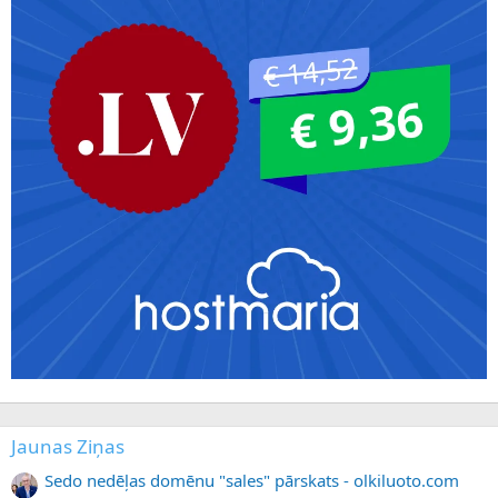
Jaunas Ziņas
Sedo nedēļas domēnu "sales" pārskats - olkiluoto.com