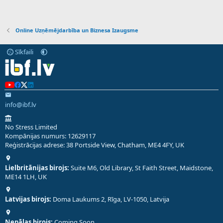
Online Uzņēmējdarbība un Biznesa Izaugsme
Sīkfaili
info@ibf.lv
No Stress Limited
Kompānijas numurs: 12629117
Reģistrācijas adrese: 38 Portside View, Chatham, ME4 4FY, UK
Lielbritānijas birojs:
Suite M6, Old Library, St Faith Street, Maidstone,
ME14 1LH, UK
Latvijas birojs:
Doma Laukums 2, Rīga, LV-1050, Latvija
Nepālas birojs:
Coming Soon