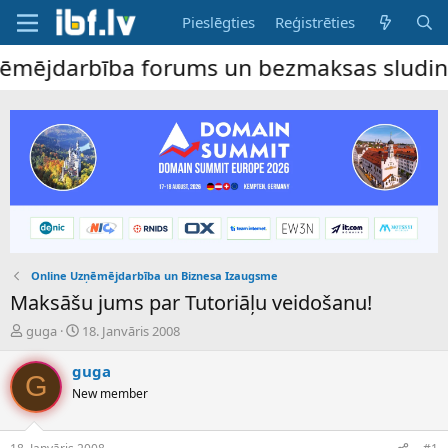
Pieslēgties
Reģistrēties
ējdarbība forums un bezmaksas sludinājumu 
Online Uzņēmējdarbība un Biznesa Izaugsme
Maksāšu jums par Tutoriāļu veidošanu!
P
S
guga
18. Janvāris 2008
a
ā
v
k
guga
G
e
u
New member
d
m
i
a
e
d