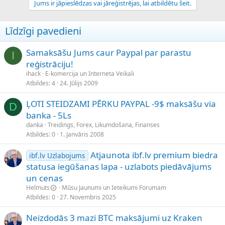
Jums ir jāpieslēdzas vai jāreģistrējas, lai atbildētu šeit.
Līdzīgi pavedieni
Samaksāšu Jums caur Paypal par parastu
I
reģistrāciju!
ihack
E-komercija un Interneta Veikali
Atbildes
4
24. Jūlijs 2009
ĻOTI STEIDZAMI PĒRKU PAYPAL -9$ maksāšu via
D
banka - 5Ls
danka
Treidings, Forex, Likumdošana, Finanses
Atbildes
0
1. Janvāris 2008
Atjaunota ibf.lv premium biedra
ibf.lv Uzlabojums
statusa iegūšanas lapa - uzlabots piedāvājums
un cenas
Helmuts
Mūsu Jaunumi un Ieteikumi Forumam
Atbildes
0
27. Novembris 2025
Neizdodās 3 mazi BTC maksājumi uz Kraken