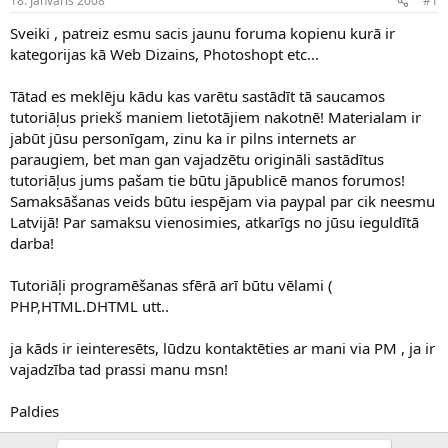
18. Janvāris 2008
#1
n
a
a
t
Sveiki , patreiz esmu sacis jaunu foruma kopienu kurā ir
u
u
kategorijas kā Web Dizains, Photoshopt etc...
z
m
s
s
Tātad es meklēju kādu kas varētu sastādīt tā saucamos
ā
c
tutoriāļus priekš maniem lietotājiem nakotnē! Materialam ir
ē
jabūt jūsu personīgam, zinu ka ir pilns internets ar
j
paraugiem, bet man gan vajadzētu origināli sastādītus
s
tutoriāļus jums pašam tie būtu jāpublicē manos forumos!
Samaksāšanas veids būtu iespējam via paypal par cik neesmu
Latvijā! Par samaksu vienosimies, atkarīgs no jūsu ieguldītā
darba!
Tutoriāļi programēšanas sfērā arī būtu vēlami (
PHP,HTML.DHTML utt..
ja kāds ir ieinteresēts, lūdzu kontaktēties ar mani via PM , ja ir
vajadzība tad prassi manu msn!
Paldies