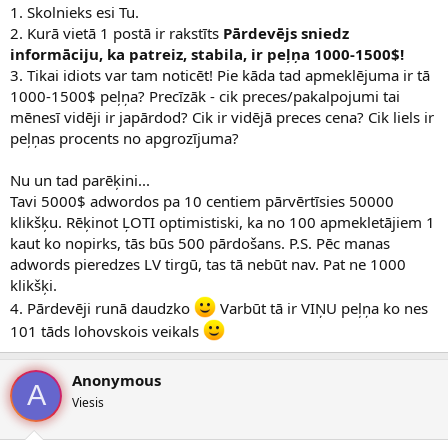
1. Skolnieks esi Tu.
2. Kurā vietā 1 postā ir rakstīts
Pārdevējs sniedz
informāciju, ka patreiz, stabila, ir peļņa 1000-1500$!
3. Tikai idiots var tam noticēt! Pie kāda tad apmeklējuma ir tā
1000-1500$ peļņa? Precīzāk - cik preces/pakalpojumi tai
mēnesī vidēji ir japārdod? Cik ir vidējā preces cena? Cik liels ir
peļņas procents no apgrozījuma?
Nu un tad parēķini...
Tavi 5000$ adwordos pa 10 centiem pārvērtīsies 50000
klikšķu. Rēķinot ĻOTI optimistiski, ka no 100 apmekletājiem 1
kaut ko nopirks, tās būs 500 pārdošans. P.S. Pēc manas
adwords pieredzes LV tirgū, tas tā nebūt nav. Pat ne 1000
klikšķi.
4. Pārdevēji runā daudzko
Varbūt tā ir VIŅU peļņa ko nes
101 tāds lohovskois veikals
Anonymous
A
Viesis