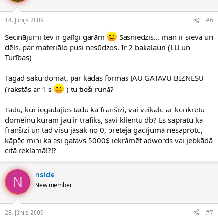
14. Jūnijs 2009
#6
Secinājumi tev ir galīgi garām
Sasniedzis... man ir sieva un
dēls. par materiālo pusi nesūdzos. Ir 2 bakalauri (LU un
Turības)
Tagad sāku domat, par kādas formas JAU GATAVU BIZNESU
(rakstās ar 1 s
) tu tieši runā?
Tādu, kur iegādājies tādu kā franšīzi, vai veikalu ar konkrētu
domeinu kuram jau ir trafiks, savi klientu db? Es sapratu ka
franšīzi un tad visu jāsāk no 0, pretējā gadījumā nesaprotu,
kāpēc mini ka esi gatavs 5000$ iekrāmēt adwords vai jebkādā
citā reklamā!?!?
nside
N
New member
28. Jūnijs 2009
#7