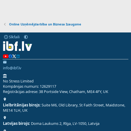
Online Uzņēmējdarbība un Biznesa Izaugsme
Sīkfaili
info@ibf.lv
No Stress Limited
Kompānijas numurs: 12629117
Reģistrācijas adrese: 38 Portside View, Chatham, ME4 4FY, UK
Lielbritānijas birojs:
Suite M6, Old Library, St Faith Street, Maidstone,
ME14 1LH, UK
Latvijas birojs:
Doma Laukums 2, Rīga, LV-1050, Latvija