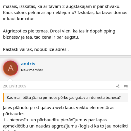
mazais, izskatas, ka ar tavam 2 augstakajam ir par shvaku.
Kads sakars pelnai ar apmeklejumu? Izskatas, ka tavas domas
ir kaut kur citur.
Atgriezoties pie temas. Drosi vien, ka tas ir dopshipping
bizness? Ja taa, tad cena ir par augstu.
Pastasti vairak, nopublice adresi.
andris
A
New member
29. Jūnijs 2009
#8
Kas man būtu jāzina pirms es pērku jau gatavu interneta biznesu?
Ja es plānotu pirkt gatavu web lapu, veiktu elementāras
pārbaudes.
1 - pieprasītu un pārbaudītu pierādījumus par lapas
apmeklētību un naudas apgrozījumu (loģiski ka to jau noteikti