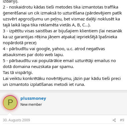
izdarīji).
2 - noskaidrotu kādas tieši metodes tika izmantotas traffika
ģenerēšanai un cik izmaksā to uzturēšana (pārdevējiem patīk
uzsvērt apgrozījumu un peļņu, bet vismaz daļēji noklusēt ka
tajā laikā lapa tika reklamēta vietās A, B, C...).
3 - izpētītu visas saistības ar bijušajiem klientiem (lai nesanāk
ka uz garantijas rēķina jāņem atpakaļ iepriekšējā īpašnieka
nopārdotā prece)
4 - pārbudītu vai google, yahoo, u.c. atrod negatīvas
atsauksmes par doto web lapu.
5 - pārbaudītu vai populārākie email uzturētāji emailus no
dotā domaina neuzskata par spamu.
Tas tā vispārīgi.
Lai veiktu konkrētāku novērtējumu, jāzin par kādu tieši preci
un izmantoto izplatīšanas metodi iet runa.
plussmoney
P
New member
30. Augusts 2009
#9