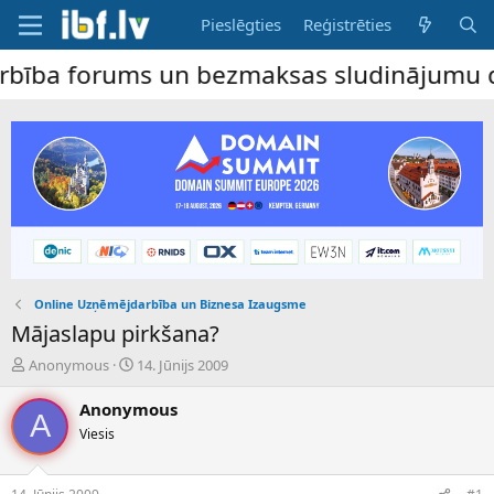
Pieslēgties
Reģistrēties
orums un bezmaksas sludinājumu dēlis – da
Online Uzņēmējdarbība un Biznesa Izaugsme
Mājaslapu pirkšana?
P
S
Anonymous
14. Jūnijs 2009
a
ā
v
k
Anonymous
A
e
u
Viesis
d
m
i
a
e
d