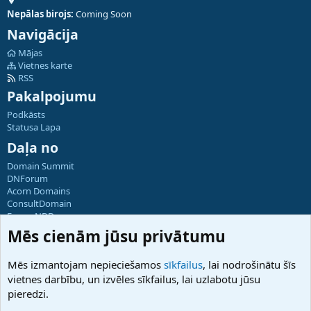
Nepālas birojs:
Coming Soon
Navigācija
Mājas
Vietnes karte
RSS
Pakalpojumu
Podkāsts
Statusa Lapa
Daļa no
Domain Summit
DNForum
Acorn Domains
ConsultDomain
ForumNDD
Domainforum.ro
Mēs cienām jūsu privātumu
27.be
NamesLot
Mēs izmantojam nepieciešamos
sīkfailus
, lai nodrošinātu šīs
Hostmaria
vietnes darbību, un izvēles sīkfailus, lai uzlabotu jūsu
Atbalsts
pieredzi.
Sazinieties ar mums