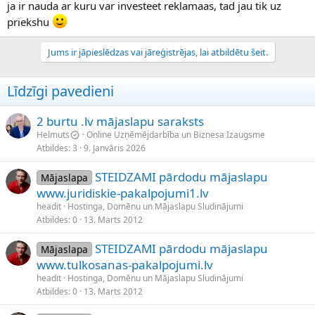
ja ir nauda ar kuru var investeet reklamaas, tad jau tik uz
priekshu
Jums ir jāpieslēdzas vai jāreģistrējas, lai atbildētu šeit.
Līdzīgi pavedieni
2 burtu .lv mājaslapu saraksts
Helmuts
Online Uzņēmējdarbība un Biznesa Izaugsme
Atbildes
3
9. Janvāris 2026
STEIDZAMI pārdodu mājaslapu
Mājaslapa
www.juridiskie-pakalpojumi1.lv
headit
Hostinga, Domēnu un Mājaslapu Sludinājumi
Atbildes
0
13. Marts 2012
STEIDZAMI pārdodu mājaslapu
Mājaslapa
www.tulkosanas-pakalpojumi.lv
headit
Hostinga, Domēnu un Mājaslapu Sludinājumi
Atbildes
0
13. Marts 2012