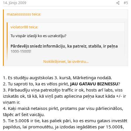
14. Jūnijs 2009
#5
mazaissssssss teica:
violator88 teica:
Tu vispār izlasīji ko es uzrakstīju?
Pārdevējs sniedz informāciju, ka patreiz, stabila, ir peļņa
1000-1500$!
Noklikšķiniet, lai izvērstu...
Var redzēt, ka skolniekam brīvlaiks sācies...
Noklikšķiniet, lai izvērstu...
1. Skolnieks esi Tu.
1. Es studēju augstskolas 3. kursā, Mārketinga nodaļā.
2. Kurā vietā 1 postā ir rakstīts
Pārdevējs sniedz informāciju, ka
2. Tu saproti to, ka es vēlos pirkt,
JAU GATAVU BIZNESSU
?
patreiz, stabila, ir peļņa 1000-1500$!
3. Pārbaudīju viņa patreizējo traffic ir ok, hosts arī labs, viss
3. Tikai idiots var tam noticēt! Pie kāda tad apmeklējuma ir tā 1000-
izskatās ok, tā kā, kā viņš pats apliecina peļņa kaut kāda +/- ir
1500$ peļņa? Precīzāk - cik preces/pakalpojumi tai mēnesī vidēji ir
viņam ir.
japārdod? Cik ir vidējā preces cena? Cik liels ir peļņas procents no
4. Kaķi maisā netaisos pirkt, protams par visu pārliecināšos,
apgrozījuma?
tāpēc arī šeit vaicāju.
Nu un tad parēķini...
5. Tie 5.000$ ir tie, kas paliek pāri, ko es esmu gatavs investēt
Tavi 5000$ adwordos pa 10 centiem pārvērtīsies 50000 klikšķu.
papildus, lai promoutētu, ja izdodas iegādāties par 15.000$,
Rēķinot ĻOTI optimistiski, ka no 100 apmekletājiem 1 kaut ko