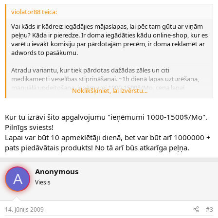
violator88 teica:
Vai kāds ir kādreiz iegādājies mājaslapas, lai pēc tam gūtu ar viņām
peļņu? Kāda ir pieredze. Ir doma iegādāties kādu online-shop, kur es
varētu ievākt komisiju par pārdotajām precēm, ir doma reklamēt ar
adwords to pasākumu.
Atradu variantu, kur tiek pārdotas dažādas zāles un citi
medikamenti veselības stiprināšanai. ~1h dienā lapas uzturēšana,
manuālā updeitošana, ieņēmumi 1000-1500$/Mo, cena lapai
Noklikšķiniet, lai izvērstu...
15,000$, izdevumi ~70$ mēnesī, par uzturēšanu. Būs vēl kādi 5000$
lieki ko investēt reklāmās, ja iegādāšos.
Kur tu izrāvi šito apgalvojumu "ieņēmumi 1000-1500$/Mo".
Kas man būtu jāzina pirms es pērku jau gatavu interneta biznesu?
Pilnīgs sviests!
Lapai var būt 10 apmeklētāji dienā, bet var būt arī 1000000 +
pats piedāvātais produkts! No tā arī būs atkarīga peļņa.
Anonymous
A
Viesis
14. Jūnijs 2009
#3