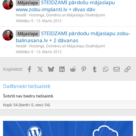
STEIDZAMI pārdošu mājaslapu
Mājaslapa
www.zobu-implanti.lv + divas dāv
headit
Hostinga, Domēnu un Mājaslapu Sludinājumi
Atbildes
0
13. Marts 2012
STEIDZAMI pārdodu mājaslapu zobu-
Mājaslapa
balinasana.lv + 2 dāvanas
headit
Hostinga, Domēnu un Mājaslapu Sludinājumi
Atbildes
0
13. Marts 2012
Facebook
X (Twitter)
Bluesky
LinkedIn
Reddit
Pinterest
Tumblr
WhatsApp
E-pasts
Sai
Koplietot:
Dalībnieki tiešsaistē
Šobrīd nav biedru tiešsaistē.
Kopā: 54 (biedri: 0, viesi: 54)