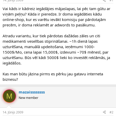
14. Jūnijs 2009
#1
n
a
a
t
Vai kāds ir kādreiz iegādājies mājaslapas, lai pēc tam gūtu ar
u
u
viņām peļņu? Kāda ir pieredze. Ir doma iegādāties kādu
z
m
online-shop, kur es varētu ievākt komisiju par pārdotajām
s
s
precēm, ir doma reklamēt ar adwords to pasākumu.
ā
c
ē
Atradu variantu, kur tiek pārdotas dažādas zāles un citi
j
medikamenti veselības stiprināšanai. ~1h dienā lapas
s
uzturēšana, manuālā updeitošana, ieņēmumi 1000-
1500$/Mo, cena lapai 15,000$, izdevumi ~70$ mēnesī, par
uzturēšanu. Būs vēl kādi 5000$ lieki ko investēt reklāmās, ja
iegādāšos.
Kas man būtu jāzina pirms es pērku jau gatavu interneta
biznesu?
mazaissssssss
M
New member
14. Jūnijs 2009
#2