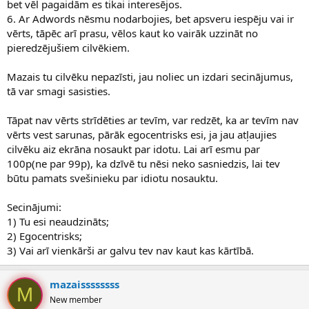
bet vēl pagaidām es tikai interesējos.
nopirks, tās būs 500 pārdošans. P.S. Pēc manas adwords pieredzes
6. Ar Adwords nēsmu nodarbojies, bet apsveru iespēju vai ir
LV tirgū, tas tā nebūt nav. Pat ne 1000 klikšķi.
vērts, tāpēc arī prasu, vēlos kaut ko vairāk uzzināt no
4. Pārdevēji runā daudzko
Varbūt tā ir VIŅU peļņa ko nes 101
tāds lohovskois veikals
pieredzējušiem cilvēkiem.
Mazais tu cilvēku nepazīsti, jau noliec un izdari secinājumus,
tā var smagi sasisties.
Tāpat nav vērts strīdēties ar tevīm, var redzēt, ka ar tevīm nav
vērts vest sarunas, pārāk egocentrisks esi, ja jau atļaujies
cilvēku aiz ekrāna nosaukt par idotu. Lai arī esmu par
100p(ne par 99p), ka dzīvē tu nēsi neko sasniedzis, lai tev
būtu pamats svešinieku par idiotu nosauktu.
Secinājumi:
1) Tu esi neaudzināts;
2) Egocentrisks;
3) Vai arī vienkārši ar galvu tev nav kaut kas kārtībā.
mazaissssssss
M
New member