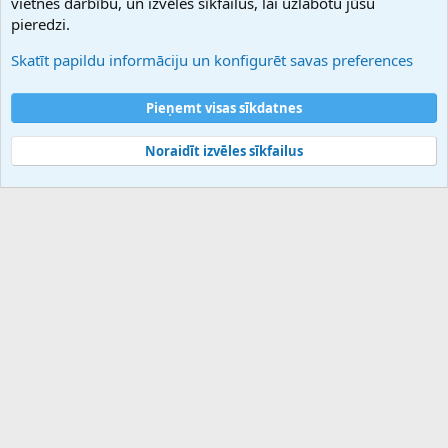
vietnes darbību, un izvēles sīkfailus, lai uzlabotu jūsu
Atbalsts
pieredzi.
Sazinieties ar mums
Palīdzība
Skatīt papildu informāciju un konfigurēt savas preferences
Noteikumi un nosacījumi
Privātuma politika
Pieņemt visas sīkdatnes
Noraidīt izvēles sīkfailus
®
Community platform by XenForo
© 2010-2025 XenForo Ltd.