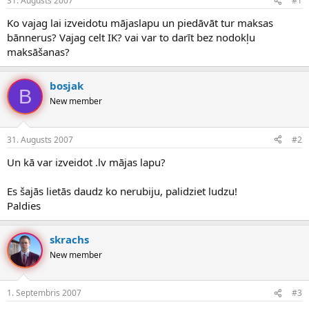
31. Augusts 2007
#1
n
a
a
t
Ko vajag lai izveidotu mājaslapu un piedāvāt tur maksas
u
u
bānnerus? Vajag celt IK? vai var to darīt bez nodokļu
z
m
maksāšanas?
s
s
ā
c
bosjak
B
ē
New member
j
s
31. Augusts 2007
#2
Un kā var izveidot .lv mājas lapu?
Es šajās lietās daudz ko nerubiju, palidziet ludzu!
Paldies
skrachs
New member
1. Septembris 2007
#3