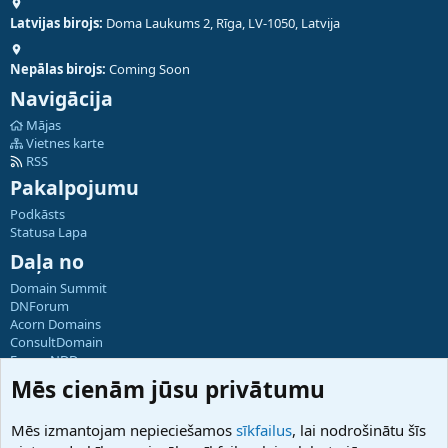
Latvijas birojs:
Doma Laukums 2, Rīga, LV-1050, Latvija
Nepālas birojs:
Coming Soon
Navigācija
Mājas
Vietnes karte
RSS
Pakalpojumu
Podkāsts
Statusa Lapa
Daļa no
Domain Summit
DNForum
Acorn Domains
ConsultDomain
ForumNDD
Domainforum.ro
Mēs cienām jūsu privātumu
27.be
NamesLot
Mēs izmantojam nepieciešamos
sīkfailus
, lai nodrošinātu šīs
Hostmaria