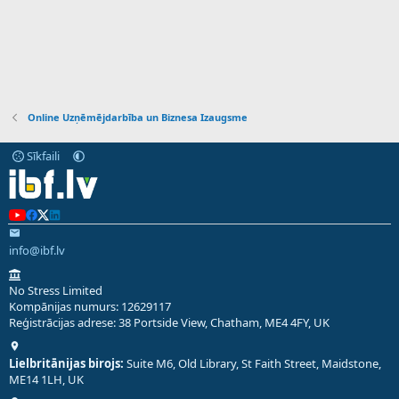
Online Uzņēmējdarbība un Biznesa Izaugsme
Sīkfaili
info@ibf.lv
No Stress Limited
Kompānijas numurs: 12629117
Reģistrācijas adrese: 38 Portside View, Chatham, ME4 4FY, UK
Lielbritānijas birojs:
Suite M6, Old Library, St Faith Street, Maidstone,
ME14 1LH, UK