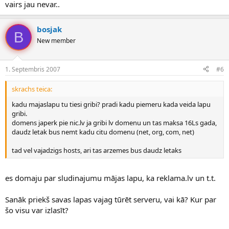
vairs jau nevar..
bosjak
B
New member
1. Septembris 2007
#6
skrachs teica:
kadu majaslapu tu tiesi gribi? pradi kadu piemeru kada veida lapu
gribi.
domens japerk pie nic.lv ja gribi lv domenu un tas maksa 16Ls gada,
daudz letak bus nemt kadu citu domenu (net, org, com, net)
tad vel vajadzigs hosts, ari tas arzemes bus daudz letaks
es domaju par sludinajumu mājas lapu, ka reklama.lv un t.t.
Sanāk priekš savas lapas vajag tūrēt serveru, vai kā? Kur par
šo visu var izlasīt?