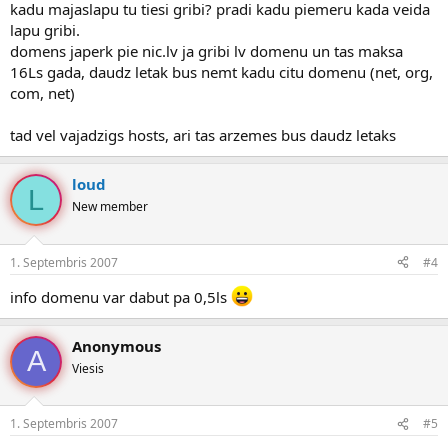
kadu majaslapu tu tiesi gribi? pradi kadu piemeru kada veida
lapu gribi.
domens japerk pie nic.lv ja gribi lv domenu un tas maksa
16Ls gada, daudz letak bus nemt kadu citu domenu (net, org,
com, net)
tad vel vajadzigs hosts, ari tas arzemes bus daudz letaks
loud
L
New member
1. Septembris 2007
#4
info domenu var dabut pa 0,5ls
Anonymous
A
Viesis
1. Septembris 2007
#5