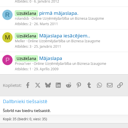
Atbildes
0
6. Janvāris 2012
pirmā mājaslapa.
Uzsākšana
R
rolandsb
Online Uzņēmējdarbība un Biznesa Izaugsme
Atbildes
2
26. Marts 2011
Mājaslapa iesācējiem..
Uzsākšana
M
Meller
Online Uzņēmējdarbība un Biznesa Izaugsme
Atbildes
3
25. Janvāris 2011
Mājaslapa
Uzsākšana
P
Prova1ver
Online Uzņēmējdarbība un Biznesa Izaugsme
Atbildes
1
29. Aprīlis 2009
Facebook
X (Twitter)
Bluesky
LinkedIn
Reddit
Pinterest
Tumblr
WhatsApp
E-pasts
Sai
Koplietot:
Dalībnieki tiešsaistē
Šobrīd nav biedru tiešsaistē.
Kopā: 35 (biedri: 0, viesi: 35)