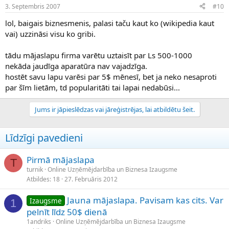
3. Septembris 2007
#10
lol, baigais biznesmenis, palasi taču kaut ko (wikipedia kaut
vai) uzzināsi visu ko gribi.
tādu mājaslapu firma varētu uztaisīt par Ls 500-1000
nekāda jaudīga aparatūra nav vajadzīga.
hostēt savu lapu varēsi par 5$ mēnesī, bet ja neko nesaproti
par šīm lietām, td popularitāti tai lapai nedabūsi...
Jums ir jāpieslēdzas vai jāreģistrējas, lai atbildētu šeit.
Līdzīgi pavedieni
Pirmā mājaslapa
T
turnik
Online Uzņēmējdarbība un Biznesa Izaugsme
Atbildes
18
27. Februāris 2012
Jauna mājaslapa. Pavisam kas cits. Var
Izaugsme
1
pelnīt līdz 50$ dienā
1andriks
Online Uzņēmējdarbība un Biznesa Izaugsme