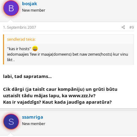
bosjak
B
New member
1. Septembris 2007
#9
sendlerad teica:
''kas ir hosts''
iedomaajies Tew ir maaja(domeens) bet naw zemes(hosts) kur vinu
likt .
labi, tad sapratams...
Cik dārgi (ja taisīt caur kompāniju) un grūti būtu
uztaisīt tādu mājas lapu, ka www.zzz.lv?
Kas ir vajadzīgs? Kaut kada jaudīga aparatūra?
ssamriga
S
New member