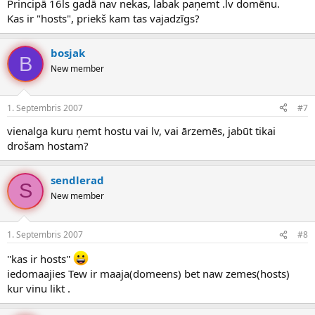
Principā 16ls gadā nav nekas, labak paņemt .lv domēnu.
Kas ir "hosts", priekš kam tas vajadzīgs?
bosjak
B
New member
1. Septembris 2007
#7
vienalga kuru ņemt hostu vai lv, vai ārzemēs, jabūt tikai
drošam hostam?
sendlerad
S
New member
1. Septembris 2007
#8
''kas ir hosts''
iedomaajies Tew ir maaja(domeens) bet naw zemes(hosts)
kur vinu likt .