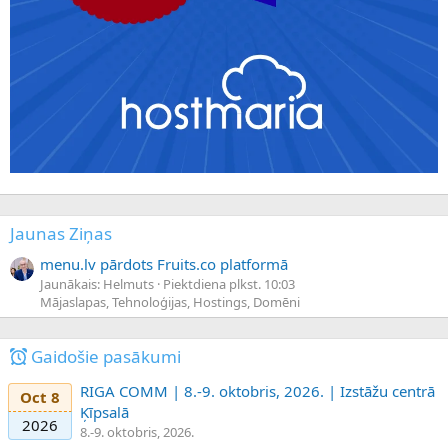
Jaunas Ziņas
menu.lv pārdots Fruits.co platformā
Jaunākais: Helmuts
Piektdiena plkst. 10:03
Mājaslapas, Tehnoloģijas, Hostings, Domēni
Gaidošie pasākumi
RIGA COMM | 8.-9. oktobris, 2026. | Izstāžu centrā
Oct 8
Ķīpsalā
2026
8.-9. oktobris, 2026.