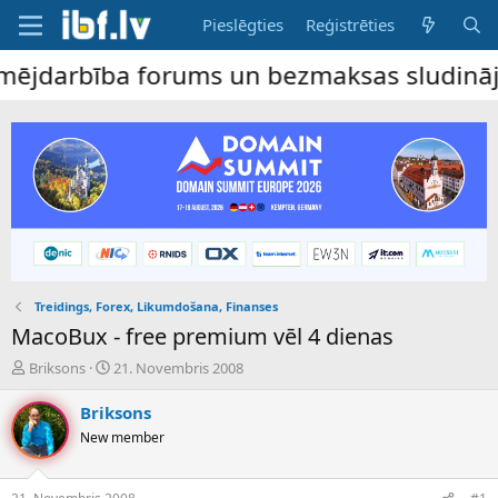
Pieslēgties
Reģistrēties
darbība forums un bezmaksas sludinājumu d
Treidings, Forex, Likumdošana, Finanses
MacoBux - free premium vēl 4 dienas
P
S
Briksons
21. Novembris 2008
a
ā
v
k
Briksons
e
u
New member
d
m
i
a
e
d