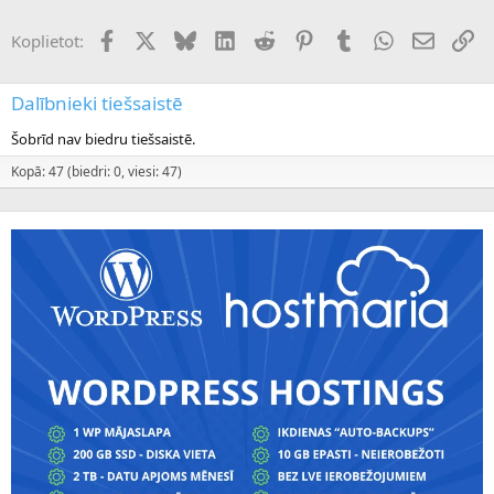
Facebook
X (Twitter)
Bluesky
LinkedIn
Reddit
Pinterest
Tumblr
WhatsApp
E-pasts
Sai
Koplietot:
Dalībnieki tiešsaistē
Šobrīd nav biedru tiešsaistē.
Kopā: 47 (biedri: 0, viesi: 47)