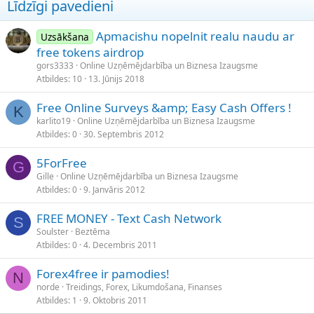
Līdzīgi pavedieni
Apmacishu nopelnit realu naudu ar
Uzsākšana
free tokens airdrop
gors3333
Online Uzņēmējdarbība un Biznesa Izaugsme
Atbildes
10
13. Jūnijs 2018
Free Online Surveys &amp; Easy Cash Offers !
K
karlito19
Online Uzņēmējdarbība un Biznesa Izaugsme
Atbildes
0
30. Septembris 2012
5ForFree
G
Gille
Online Uzņēmējdarbība un Biznesa Izaugsme
Atbildes
0
9. Janvāris 2012
FREE MONEY - Text Cash Network
S
Soulster
Beztēma
Atbildes
0
4. Decembris 2011
Forex4free ir pamodies!
N
norde
Treidings, Forex, Likumdošana, Finanses
Atbildes
1
9. Oktobris 2011