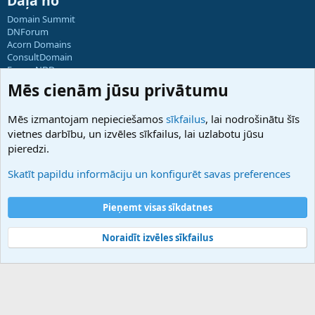
Daļa no
Domain Summit
DNForum
Acorn Domains
ConsultDomain
ForumNDD
Domainforum.ro
Mēs cienām jūsu privātumu
27.be
NamesLot
Mēs izmantojam nepieciešamos
sīkfailus
, lai nodrošinātu šīs
Hostmaria
vietnes darbību, un izvēles sīkfailus, lai uzlabotu jūsu
Atbalsts
pieredzi.
Sazinieties ar mums
Palīdzība
Skatīt papildu informāciju un konfigurēt savas preferences
Noteikumi un nosacījumi
Privātuma politika
Pieņemt visas sīkdatnes
Noraidīt izvēles sīkfailus
®
Community platform by XenForo
© 2010-2025 XenForo Ltd.