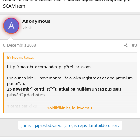
SCAM iem
Anonymous
A
Viesis
6. Decembris 2008
#3
Briksons teica:
http://macobux.com/index.php?ref=briksons
Prelaunch līdz 25.novembrim - šajā laikā reģistrējoties dod premium
par brīvu.
25.novembrī konti iztīrīti atkal pa nullēm
un tad bux sāks
pilnvērtīgi darboties.
1 cents par kliku
Noklikšķiniet, lai izvērstu...
1 cents par refa kliku
Izmaksa no 5$ uz alertpay 48 stundu laikā.
Jums ir jāpieslēdzas vai jāreģistrējas, lai atbildētu šeit.
Reģistrējamies te >>> http://macobux.com/index.php?ref=briksons