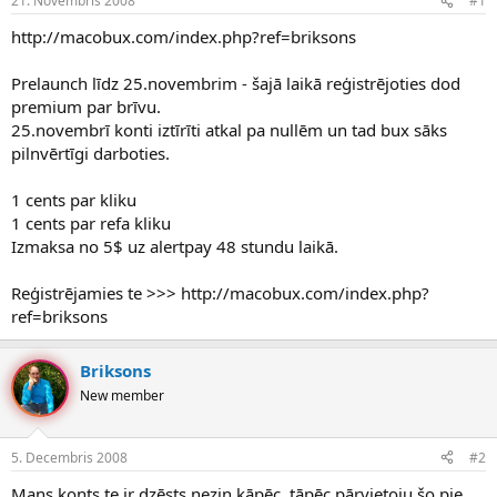
21. Novembris 2008
#1
n
a
a
t
http://macobux.com/index.php?ref=briksons
u
u
z
m
Prelaunch līdz 25.novembrim - šajā laikā reģistrējoties dod
s
s
premium par brīvu.
ā
c
25.novembrī konti iztīrīti atkal pa nullēm un tad bux sāks
ē
pilnvērtīgi darboties.
j
s
1 cents par kliku
1 cents par refa kliku
Izmaksa no 5$ uz alertpay 48 stundu laikā.
Reģistrējamies te >>> http://macobux.com/index.php?
ref=briksons
Briksons
New member
5. Decembris 2008
#2
Mans konts te ir dzēsts nezin kāpēc. tāpēc pārvietoju šo pie