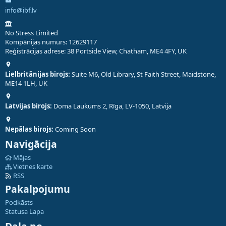
info@ibf.lv
No Stress Limited
Kompānijas numurs: 12629117
Reģistrācijas adrese: 38 Portside View, Chatham, ME4 4FY, UK
Lielbritānijas birojs:
Suite M6, Old Library, St Faith Street, Maidstone,
ME14 1LH, UK
Latvijas birojs:
Doma Laukums 2, Rīga, LV-1050, Latvija
Nepālas birojs:
Coming Soon
Navigācija
Mājas
Vietnes karte
RSS
Pakalpojumu
Podkāsts
Statusa Lapa