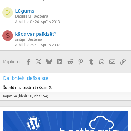
Lūgums
D
DagnijaM
Beztēma
Atbildes
0
24. Aprīlis 2013
kāds var palīdzēt?
S
sintija
Beztēma
Atbildes
29
1. Aprīlis 2007
Facebook
X (Twitter)
Bluesky
LinkedIn
Reddit
Pinterest
Tumblr
WhatsApp
E-pasts
Sai
Koplietot:
Dalībnieki tiešsaistē
Šobrīd nav biedru tiešsaistē.
Kopā: 54 (biedri: 0, viesi: 54)