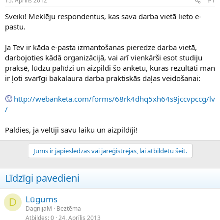
15. Aprīlis 2012
#1
n
a
a
t
Sveiki! Meklēju respondentus, kas sava darba vietā lieto e-
u
u
pastu.
z
m
s
s
Ja Tev ir kāda e-pasta izmantošanas pieredze darba vietā,
ā
c
darbojoties kādā organizācijā, vai arī vienkārši esot studiju
ē
praksē, lūdzu palīdzi un aizpildi šo anketu, kuras rezultāti man
j
ir ļoti svarīgi bakalaura darba praktiskās daļas veidošanai:
s
http://webanketa.com/forms/68rk4dhq5xh64s9jccvpccg/lv
/
Paldies, ja veltīji savu laiku un aizpildīji!
Jums ir jāpieslēdzas vai jāreģistrējas, lai atbildētu šeit.
Līdzīgi pavedieni
Lūgums
D
DagnijaM
Beztēma
Atbildes
0
24. Aprīlis 2013