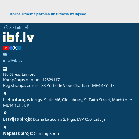
Online Uzņēmējdarbība un Biznesa Izaugsme
Sīkfaili
info@ibf.lv
No Stress Limited
Kompānijas numurs: 12629117
Reģistrācijas adrese: 38 Portside View, Chatham, ME4 4FY, UK
Lielbritānijas birojs:
Suite M6, Old Library, St Faith Street, Maidstone,
ME14 1LH, UK
Latvijas birojs:
Doma Laukums 2, Rīga, LV-1050, Latvija
Nepālas birojs:
Coming Soon