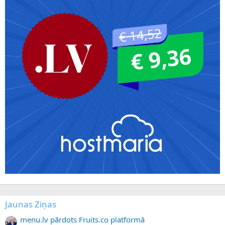
Jaunas Ziņas
menu.lv pārdots Fruits.co platformā