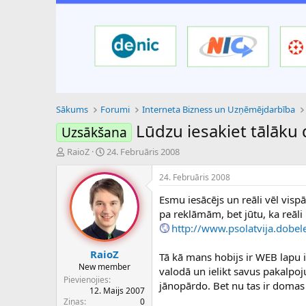
Sākums
Forumi
Interneta Bizness un Uzņēmējdarbība
Lūdzu iesakiet tālāku 
Uzsākšana
P
S
RaioZ
24. Februāris 2008
a
ā
v
k
24. Februāris 2008
e
u
Esmu iesācējs un reāli vēl visp
d
m
i
a
pa reklāmām, bet jūtu, ka reāli
e
d
http://www.psolatvija.dobele
n
a
a
t
RaioZ
Tā kā mans hobijs ir WEB lapu 
u
u
New member
valodā un ielikt savus pakalpoj
z
m
Pievienojies
jānopārdo. Bet nu tas ir domas 
s
s
12. Maijs 2007
ā
Ziņas
0