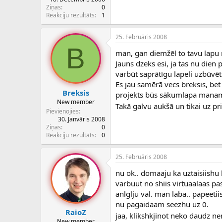
Ziņas
0
Reakciju rezultāts
1
25. Februāris 2008
B
man, gan diemžēl to tavu lapu n
Jauns dzeks esi, ja tas nu dien 
varbūt saprātīgu lapeli uzbūvē
Es jau samērā vecs breksis, bet 
Breksis
projekts būs sākumlapa mana
New member
Takā galvu aukšā un tikai uz p
Pievienojies
30. Janvāris 2008
Ziņas
0
Reakciju rezultāts
0
25. Februāris 2008
nu ok.. domaaju ka uztaisiishu 
varbuut no shiis virtuaalaas pa
anlglju val. man laba.. papeetii
nu pagaidaam seezhu uz 0.
RaioZ
jaa, klikshkjinot neko daudz ne
New member