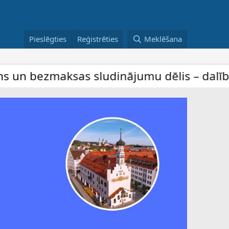
Pieslēgties
Reģistrēties
Meklēšana
 sludinājumu dēlis – dalība ir bez maksas