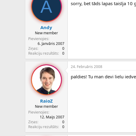
A
sorry, bet tāds lapas taisīja 10 
Andy
New member
Pievienojies
6. Janvāris 2007
Ziņas
0
Reakciju rezultāts
0
24. Februāris 2008
paldies! Tu man devi lielu iedv
RaioZ
New member
Pievienojies
12. Maijs 2007
Ziņas
0
Reakciju rezultāts
0