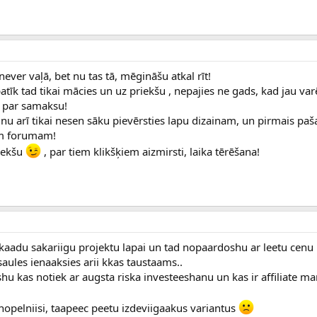
ever vaļā, bet nu tas tā, mēgināšu atkal rīt!
patīk tad tikai mācies un uz priekšu , nepajies ne gads, kad jau v
t par samaksu!
nu arī tikai nesen sāku pievērsties lapu dizainam, un pirmais paša 
m forumam!
riekšu
, par tiem klikšķiem aizmirsti, laika tērēšana!
kaadu sakariigu projektu lapai un tad nopaardoshu ar leetu cenu i
saules ienaaksies arii kkas taustaams..
shu kas notiek ar augsta riska investeeshanu un kas ir affiliate ma
nopelniisi, taapeec peetu izdeviigaakus variantus