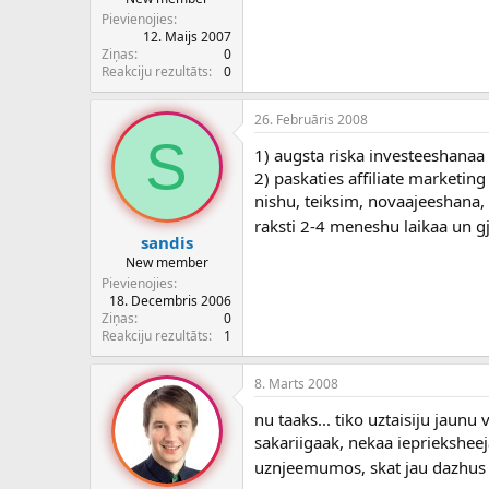
Pievienojies
12. Maijs 2007
Ziņas
0
Reakciju rezultāts
0
26. Februāris 2008
S
1) augsta riska investeeshanaa
2) paskaties affiliate marketing
nishu, teiksim, novaajeeshana, 
raksti 2-4 meneshu laikaa un g
sandis
New member
Pievienojies
18. Decembris 2006
Ziņas
0
Reakciju rezultāts
1
8. Marts 2008
nu taaks... tiko uztaisiju jaunu 
sakariigaak, nekaa iepriekshee
uznjeemumos, skat jau dazhus