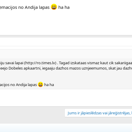
iemacijos no Andija lapas
ha ha
siju savai lapai (http://ro.times.lv) . Tagad izskataas vismaz kaut cik sakariiga
ieteejo Dobeles apkaartni, iegaaju dazhos mazos uznjeemumos, skat jau dazh
acijos no Andija lapas
ha ha
Jums ir jāpieslēdzas vai jāreģistrējas, l