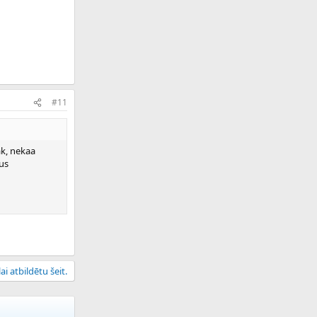
#11
ak, nekaa
us
ai atbildētu šeit.