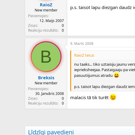
RaioZ
p.s. taisot lapu diezgan daudz 
New member
Pievienojies
12. Maijs 2007
Ziņas
0
Reakciju rezultāts
0
9. Marts 2008
B
RaioZ teica:
nu taaks... tiko uztaisiju jaunu ver
ieprieksheejaa. Pastaigaaju pa v
pasuutiijumus atradu
Breksis
New member
p.s. taisot lapu diezgan daudz iem
Pievienojies
30. Janvāris 2008
malacis tā tik turēt
Ziņas
0
Reakciju rezultāts
0
Līdzīgi pavedieni