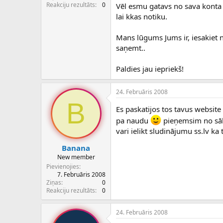
c
Reakciju rezultāts
0
Vēl esmu gatavs no sava konta ie
ē
lai kkas notiku.
j
s
Mans lūgums Jums ir, iesakiet 
saņemt..
Paldies jau iepriekš!
24. Februāris 2008
B
Es paskatijos tos tavus website
pa naudu
pieņemsim no sā
vari ielikt sludinājumu ss.lv ka
Banana
New member
Pievienojies
7. Februāris 2008
Ziņas
0
Reakciju rezultāts
0
24. Februāris 2008