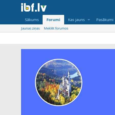
Sākums
Forumi
Kas jauns
Pasākumi
Jaunas ziņas
Meklēt forumos
IBF ir tikai