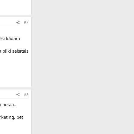
#7
arēsi kādam
pliki saisītais
#8
-netaa..
rketing. bet