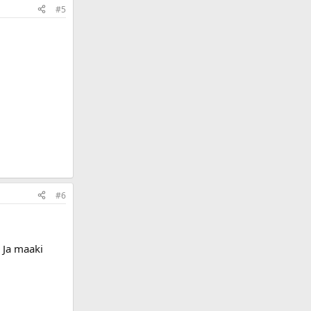
#5
#6
. Ja maaki