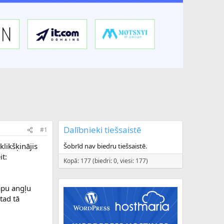
Dalībnieki tiešsaistē
#1
likšķinājis
Šobrīd nav biedru tiešsaistē.
it:
Kopā: 177 (biedri: 0, viesi: 177)
apu angļu
tad tā