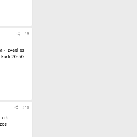
#9
 - izveelies
+ kadi 20-50
#10
t cik
azos