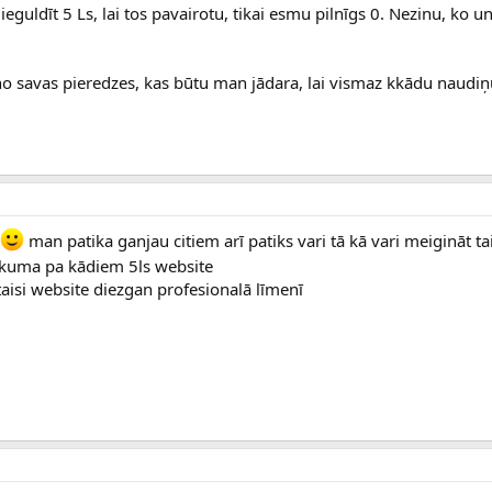
guldīt 5 Ls, lai tos pavairotu, tikai esmu pilnīgs 0. Nezinu, ko un 
no savas pieredzes, kas būtu man jādara, lai vismaz kkādu naudiņu
man patika ganjau citiem arī patiks vari tā kā vari meigināt ta
kuma pa kādiem 5ls website
 taisi website diezgan profesionalā līmenī