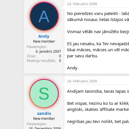
24. Februāris 2008
A
No pieredzes varu pateikt - lab
sākumā nosauc lietas īstajos v
Vismaz vēlāk nav jānožēlo bezjēd
Andy
New member
ES jau nesaku, ka Tev nevajadzē
Pievienojies
tikai mācies, mācies un vēl māc
6. Janvāris 2007
par savu darbu.
Ziņas
0
Reakciju rezultāts
0
Andy
24. Februāris 2008
S
Andijam taisniiba, tavas lapas
Bet vispar, nezinu ko tu ar klik
angliski, skaties 'affiliate marke
sandis
New member
negribas jau tevi nolikt, bet pa
Pievienojies
18. Decembris 2006