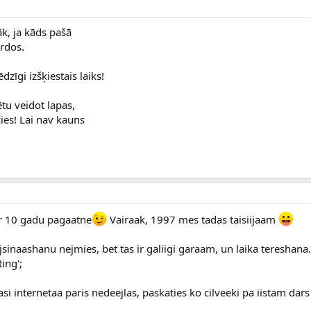
āk, ja kāds pašā
ārdos.
zīgi izšķiestais laiks!
tu veidot lapas,
ies! Lai nav kauns
 ir 10 gadu pagaatne
Vairaak, 1997 mes tadas taisiijaam
kjsinaashanu nejmies, bet tas ir galiigi garaam, un laika tereshana
ting';
lasi internetaa paris nedeejlas, paskaties ko cilveeki pa iistam dars