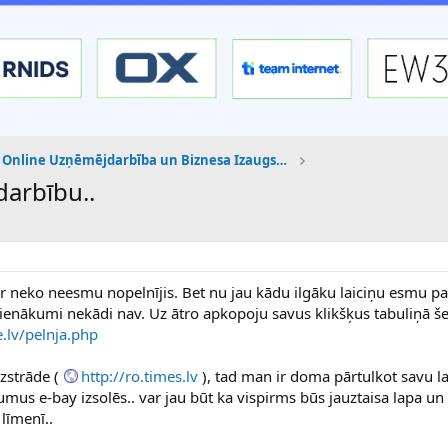
Online Uzņēmējdarbība un Biznesa Izaugsme
darbību..
ār neko neesmu nopelnījis. Bet nu jau kādu ilgāku laiciņu esmu pak
 ienākumi nekādi nav. Uz ātro apkopoju savus klikšķus tabuliņā še
.lv/pelnja.php
izstrāde (
http://ro.times.lv
), tad man ir doma pārtulkot savu l
umus e-bay izsolēs.. var jau būt ka vispirms būs jauztaisa lapa un 
līmenī..