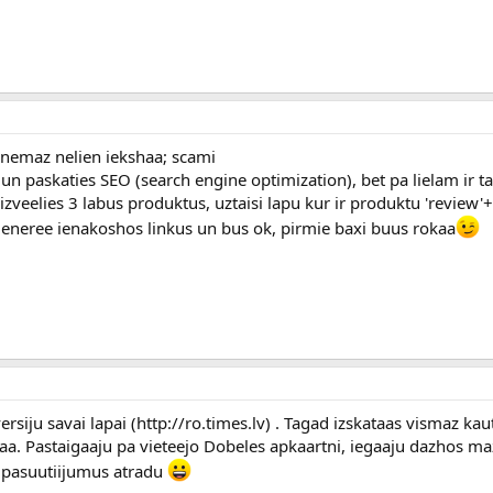
 nemaz nelien iekshaa; scami
 un paskaties SEO (search engine optimization), bet pa lielam ir taa
izveelies 3 labus produktus, uztaisi lapu kur ir produktu 'review'
jeneree ienakoshos linkus un bus ok, pirmie baxi buus rokaa
versiju savai lapai (http://ro.times.lv) . Tagad izskataas vismaz kau
jaa. Pastaigaaju pa vieteejo Dobeles apkaartni, iegaaju dazhos m
 pasuutiijumus atradu