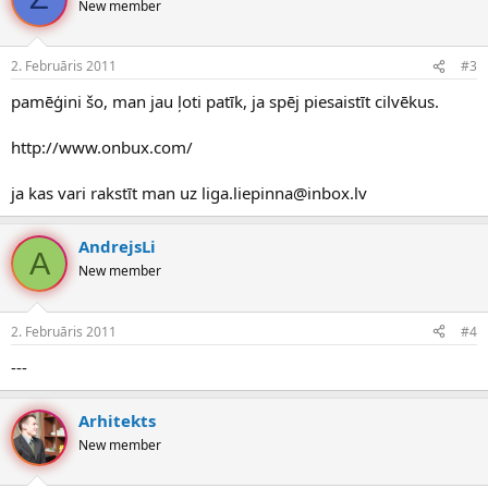
New member
2. Februāris 2011
#3
pamēģini šo, man jau ļoti patīk, ja spēj piesaistīt cilvēkus.
http://www.onbux.com/
ja kas vari rakstīt man uz liga.liepinna@inbox.lv
AndrejsLi
A
New member
2. Februāris 2011
#4
---
Arhitekts
New member