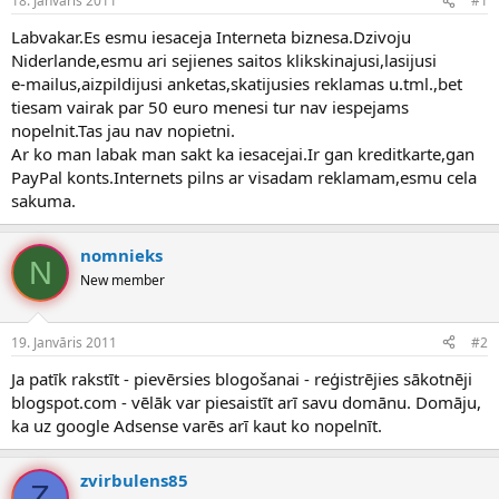
18. Janvāris 2011
#1
n
a
a
t
Labvakar.Es esmu iesaceja Interneta biznesa.Dzivoju
u
u
Niderlande,esmu ari sejienes saitos klikskinajusi,lasijusi
z
m
e-mailus,aizpildijusi anketas,skatijusies reklamas u.tml.,bet
s
s
tiesam vairak par 50 euro menesi tur nav iespejams
ā
c
nopelnit.Tas jau nav nopietni.
ē
Ar ko man labak man sakt ka iesacejai.Ir gan kreditkarte,gan
j
PayPal konts.Internets pilns ar visadam reklamam,esmu cela
s
sakuma.
nomnieks
N
New member
19. Janvāris 2011
#2
Ja patīk rakstīt - pievērsies blogošanai - reģistrējies sākotnēji
blogspot.com - vēlāk var piesaistīt arī savu domānu. Domāju,
ka uz google Adsense varēs arī kaut ko nopelnīt.
zvirbulens85
Z