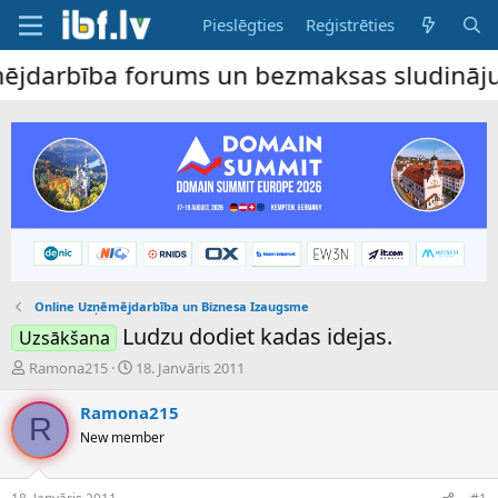
Pieslēgties
Reģistrēties
arbība forums un bezmaksas sludinājumu dēl
Online Uzņēmējdarbība un Biznesa Izaugsme
Ludzu dodiet kadas idejas.
Uzsākšana
P
S
Ramona215
18. Janvāris 2011
a
ā
v
k
Ramona215
R
e
u
New member
d
m
i
a
e
d