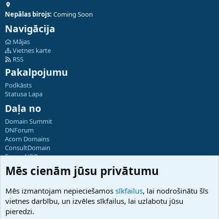
Nepālas birojs:
Coming Soon
Navigācija
Mājas
Vietnes karte
RSS
Pakalpojumu
Podkāsts
Statusa Lapa
Daļa no
Domain Summit
DNForum
Acorn Domains
ConsultDomain
ForumNDD
Domainforum.ro
Mēs cienām jūsu privātumu
27.be
NamesLot
Mēs izmantojam nepieciešamos
sīkfailus
, lai nodrošinātu šīs
Hostmaria
vietnes darbību, un izvēles sīkfailus, lai uzlabotu jūsu
Atbalsts
pieredzi.