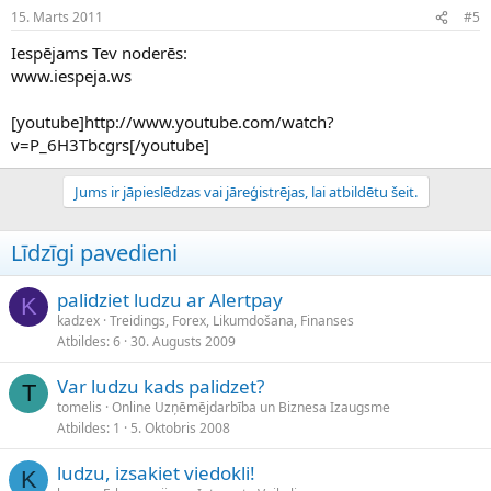
15. Marts 2011
#5
Iespējams Tev noderēs:
www.iespeja.ws
[youtube]http://www.youtube.com/watch?
v=P_6H3Tbcgrs[/youtube]
Jums ir jāpieslēdzas vai jāreģistrējas, lai atbildētu šeit.
Līdzīgi pavedieni
palidziet ludzu ar Alertpay
K
kadzex
Treidings, Forex, Likumdošana, Finanses
Atbildes
6
30. Augusts 2009
Var ludzu kads palidzet?
T
tomelis
Online Uzņēmējdarbība un Biznesa Izaugsme
Atbildes
1
5. Oktobris 2008
ludzu, izsakiet viedokli!
K