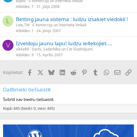
kapoc
E-komercija un Interneta Veikali
Atbildes
7
31. Jūlijs 2008
Betting jauna sistema : ludzu izsakiet viedokli !
L
Low_TM
E-komercija un Interneta Veikali
Atbildes
1
24. Jūnijs 2007
Izveidoju jaunu lapu! ludzu ie4ekojiet....
V
vik4a89
Darbi, Sadarbība un Citi Sludinājumi
Atbildes
9
15. Aprīlis 2007
Facebook
X (Twitter)
Bluesky
LinkedIn
Reddit
Pinterest
Tumblr
WhatsApp
E-pasts
Sai
Koplietot:
Dalībnieki tiešsaistē
Šobrīd nav biedru tiešsaistē.
Kopā: 445 (biedri: 0, viesi: 445)