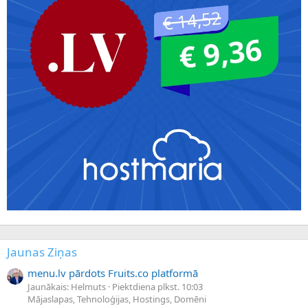
Jaunas Ziņas
menu.lv pārdots Fruits.co platformā
Jaunākais: Helmuts
Piektdiena plkst. 10:03
Mājaslapas, Tehnoloģijas, Hostings, Domēni