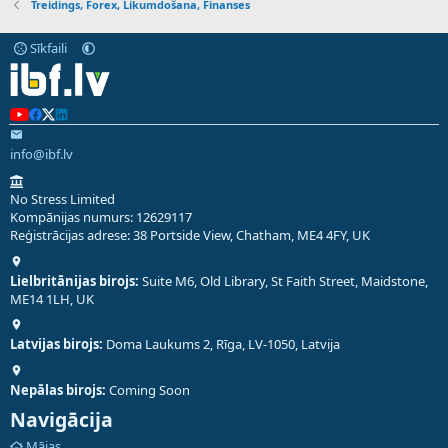
Treidings, Forex, Likumdošana, Finanses
Sīkfaili
info@ibf.lv
No Stress Limited
Kompānijas numurs: 12629117
Reģistrācijas adrese: 38 Portside View, Chatham, ME4 4FY, UK
Lielbritānijas birojs:
Suite M6, Old Library, St Faith Street, Maidstone,
ME14 1LH, UK
Latvijas birojs:
Doma Laukums 2, Rīga, LV-1050, Latvija
Nepālas birojs:
Coming Soon
Navigācija
Mājas