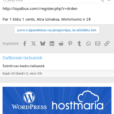
12. Jūnijs 2008
#1
n
a
a
t
http://loyalbux.com//register.php?r=drden
u
u
z
m
Par 1 kliku 1 cents. Atra izmaksa. Mimimums ir 2$
s
s
ā
c
Jums ir jāpieslēdzas vai jāreģistrējas, lai atbildētu šeit.
ē
j
Facebook
X (Twitter)
Bluesky
LinkedIn
Reddit
Pinterest
Tumblr
WhatsApp
E-pasts
Sai
Koplietot:
s
Dalībnieki tiešsaistē
Šobrīd nav biedru tiešsaistē.
Kopā: 43 (biedri: 0, viesi: 43)