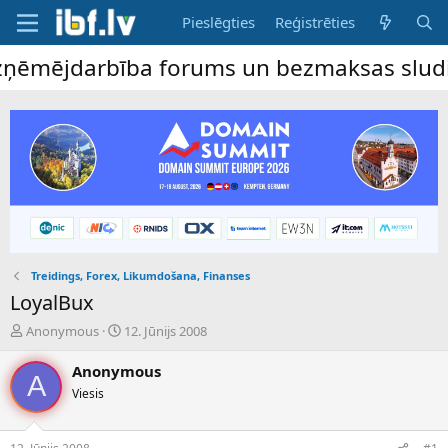
Pieslēgties
Reģistrēties
ēmējdarbība forums un bezmaksas sludināju
Treidings, Forex, Likumdošana, Finanses
LoyalBux
P
S
Anonymous
12. Jūnijs 2008
a
ā
v
k
Anonymous
A
e
u
Viesis
d
m
i
a
e
d