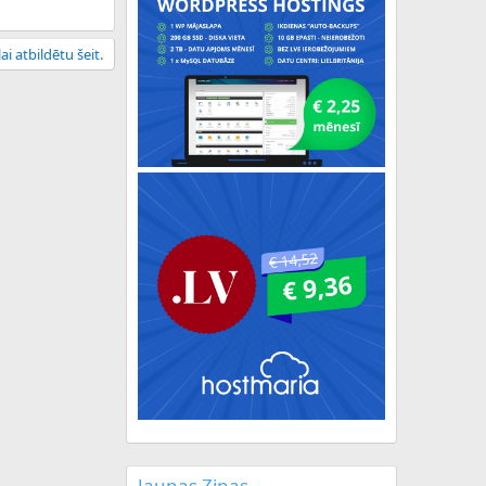
ai atbildētu šeit.
Jaunas Ziņas