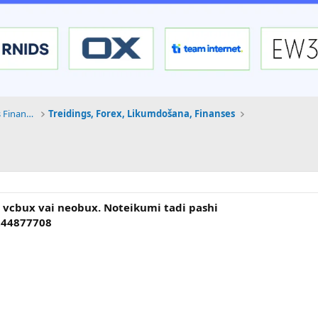
Tehnoloģijas, Kriptovalūtas un Nākotnes Finanses
Treidings, Forex, Likumdošana, Finanses
ā vcbux vai neobux. Noteikumi tadi pashi
244877708