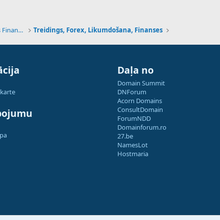
Tehnoloģijas, Kriptovalūtas un Nākotnes Finanses
Treidings, Forex, Likumdošana, Finanses
cija
Daļa no
Domain Summit
 karte
DNForum
Acorn Domains
ConsultDomain
pojumu
ForumNDD
Domainforum.ro
apa
27.be
NamesLot
Hostmaria