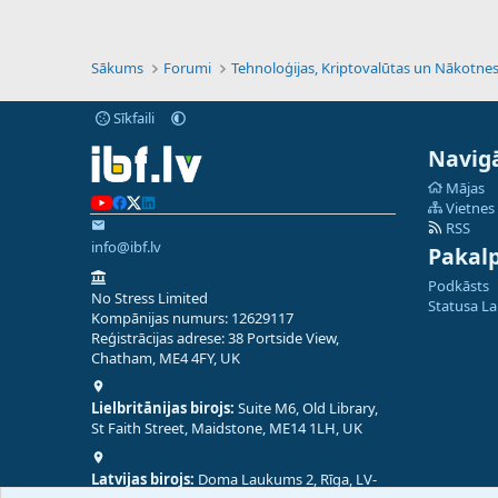
Sākums
Forumi
Sīkfaili
Navigā
Mājas
Vietnes
RSS
info@ibf.lv
Pakal
Podkāsts
No Stress Limited
Statusa L
Kompānijas numurs: 12629117
Reģistrācijas adrese: 38 Portside View,
Chatham, ME4 4FY, UK
Lielbritānijas birojs:
Suite M6, Old Library,
St Faith Street, Maidstone, ME14 1LH, UK
Latvijas birojs:
Doma Laukums 2, Rīga, LV-