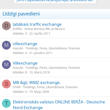
Līdzīgi pavedieni
labākais traffic exchange
D
D3FRO
Online Biznesa Rīki un Resursi
Atbildes
0
22. Aprīlis 2011
villexchange
M
mazulis
Treidings, Forex, Likumdošana, Finanses
Atbildes
4
31. Janvāris 2011
Villexchange
M
mazulis
Treidings, Forex, Likumdošana, Finanses
Atbildes
8
10. Marts 2018
MB &gt; WMZ exchange.
S
Smith
Treidings, Forex, Likumdošana, Finanses
Atbildes
0
19. Maijs 2009
Elektroniskās valūtas ONLINE BIRŽA - Deutsche
T
Nord Exchange