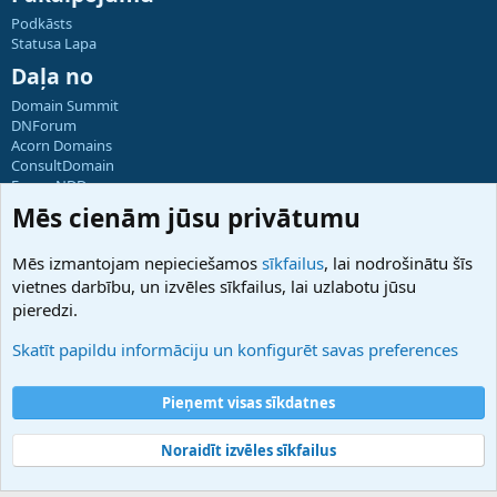
Podkāsts
Statusa Lapa
Daļa no
Domain Summit
DNForum
Acorn Domains
ConsultDomain
ForumNDD
Domainforum.ro
Mēs cienām jūsu privātumu
27.be
NamesLot
Mēs izmantojam nepieciešamos
sīkfailus
, lai nodrošinātu šīs
Hostmaria
vietnes darbību, un izvēles sīkfailus, lai uzlabotu jūsu
Atbalsts
pieredzi.
Sazinieties ar mums
Palīdzība
Skatīt papildu informāciju un konfigurēt savas preferences
Noteikumi un nosacījumi
Privātuma politika
Pieņemt visas sīkdatnes
Noraidīt izvēles sīkfailus
®
Community platform by XenForo
© 2010-2025 XenForo Ltd.