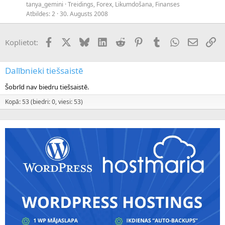
tanya_gemini
Treidings, Forex, Likumdošana, Finanses
Atbildes
2
30. Augusts 2008
Facebook
X (Twitter)
Bluesky
LinkedIn
Reddit
Pinterest
Tumblr
WhatsApp
E-pasts
Sai
Koplietot:
Dalībnieki tiešsaistē
Šobrīd nav biedru tiešsaistē.
Kopā: 53 (biedri: 0, viesi: 53)