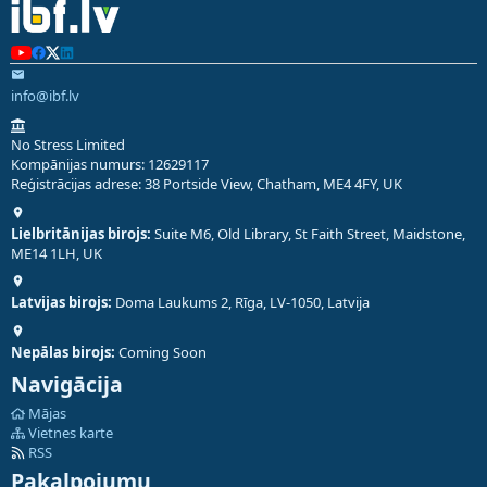
info@ibf.lv
No Stress Limited
Kompānijas numurs: 12629117
Reģistrācijas adrese: 38 Portside View, Chatham, ME4 4FY, UK
Lielbritānijas birojs:
Suite M6, Old Library, St Faith Street, Maidstone,
ME14 1LH, UK
Latvijas birojs:
Doma Laukums 2, Rīga, LV-1050, Latvija
Nepālas birojs:
Coming Soon
Navigācija
Mājas
Vietnes karte
RSS
Pakalpojumu