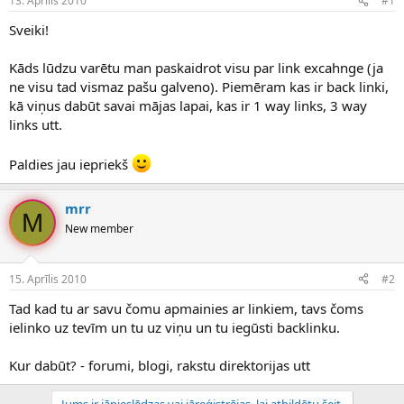
13. Aprīlis 2010
#1
n
a
a
t
Sveiki!
u
u
z
m
Kāds lūdzu varētu man paskaidrot visu par link excahnge (ja
s
s
ne visu tad vismaz pašu galveno). Piemēram kas ir back linki,
ā
c
kā viņus dabūt savai mājas lapai, kas ir 1 way links, 3 way
ē
links utt.
j
s
Paldies jau iepriekš
mrr
M
New member
15. Aprīlis 2010
#2
Tad kad tu ar savu čomu apmainies ar linkiem, tavs čoms
ielinko uz tevīm un tu uz viņu un tu iegūsti backlinku.
Kur dabūt? - forumi, blogi, rakstu direktorijas utt
Jums ir jāpieslēdzas vai jāreģistrējas, lai atbildētu šeit.