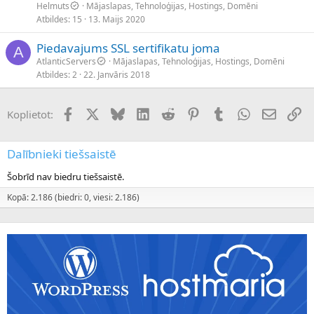
Helmuts
Mājaslapas, Tehnoloģijas, Hostings, Domēni
Atbildes
15
13. Maijs 2020
Piedavajums SSL sertifikatu joma
A
AtlanticServers
Mājaslapas, Tehnoloģijas, Hostings, Domēni
Atbildes
2
22. Janvāris 2018
Facebook
X (Twitter)
Bluesky
LinkedIn
Reddit
Pinterest
Tumblr
WhatsApp
E-pasts
Sai
Koplietot:
Dalībnieki tiešsaistē
Šobrīd nav biedru tiešsaistē.
Kopā: 2.186 (biedri: 0, viesi: 2.186)