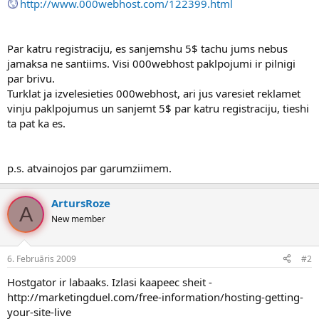
http://www.000webhost.com/122399.html
Par katru registraciju, es sanjemshu 5$ tachu jums nebus
jamaksa ne santiims. Visi 000webhost paklpojumi ir pilnigi
par brivu.
Turklat ja izvelesieties 000webhost, ari jus varesiet reklamet
vinju paklpojumus un sanjemt 5$ par katru registraciju, tieshi
ta pat ka es.
p.s. atvainojos par garumziimem.
ArtursRoze
A
New member
6. Februāris 2009
#2
Hostgator ir labaaks. Izlasi kaapeec sheit -
http://marketingduel.com/free-information/hosting-getting-
your-site-live