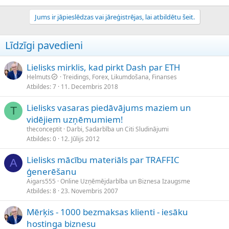
Jums ir jāpieslēdzas vai jāreģistrējas, lai atbildētu šeit.
Līdzīgi pavedieni
Lielisks mirklis, kad pirkt Dash par ETH
Helmuts
Treidings, Forex, Likumdošana, Finanses
Atbildes
7
11. Decembris 2018
Lielisks vasaras piedāvājums maziem un
T
vidējiem uzņēmumiem!
theconceptit
Darbi, Sadarbība un Citi Sludinājumi
Atbildes
0
12. Jūlijs 2012
Lielisks mācību materiāls par TRAFFIC
A
ģenerēšanu
Aigars555
Online Uzņēmējdarbība un Biznesa Izaugsme
Atbildes
8
23. Novembris 2007
Mērķis - 1000 bezmaksas klienti - iesāku
hostinga biznesu