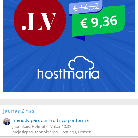
Jaunas Ziņas
menu.lv pārdots Fruits.co platformā
Jaunākais: Helmuts
Vakar 10:03
Mājaslapas, Tehnoloģijas, Hostings, Domēni