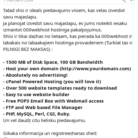
1. Februāris 2009
#1
n
a
a
t
Tatad shis ir ideals piedavajums visiem, kas velas izveidot
u
u
savu majaslapu.
z
m
Ja planojat izvedot savu majaslapu, es jums noteikti iesaku
s
s
izmantot 000webhost hostinga pakalpojumus.
ā
c
Shiis ir tikai dazhas no lietaam, kas pierada ka 000webhost ir
ē
labakais no labaakajiem hostinga provaideriem (Turklat tas ir
j
PILNIGI BEZ MAKSAS) :
s
- 1500 MB of Disk Space, 100 GB Bandwidth
- Host your own domain (http://www.yourdomain.com)
- Absolutely no advertising!
- cPanel Powered Hosting (you will love it)
- Over 500 website templates ready to download
- Easy to use website builder
- Free POP3 Email Box with Webmail access
- FTP and Web based File Manager
- PHP, MySQL, Perl, CGI, Ruby.
Un vel daudz citu lielisku piedavajumu.
Siikaka informacija un registreeshanas sheit: