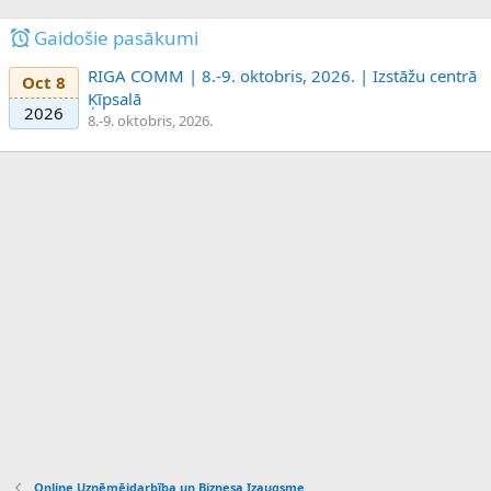
Gaidošie pasākumi
RIGA COMM | 8.-9. oktobris, 2026. | Izstāžu centrā
Oct 8
Ķīpsalā
2026
8.-9. oktobris, 2026.
Online Uzņēmējdarbība un Biznesa Izaugsme