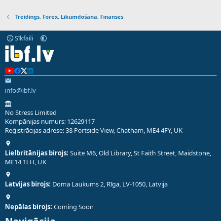
Treidings, Forex, Likumdošana, Finanses
Sīkfaili
info@ibf.lv
No Stress Limited
Kompānijas numurs: 12629117
Reģistrācijas adrese: 38 Portside View, Chatham, ME4 4FY, UK
Lielbritānijas birojs:
Suite M6, Old Library, St Faith Street, Maidstone,
ME14 1LH, UK
Latvijas birojs:
Doma Laukums 2, Rīga, LV-1050, Latvija
Nepālas birojs:
Coming Soon