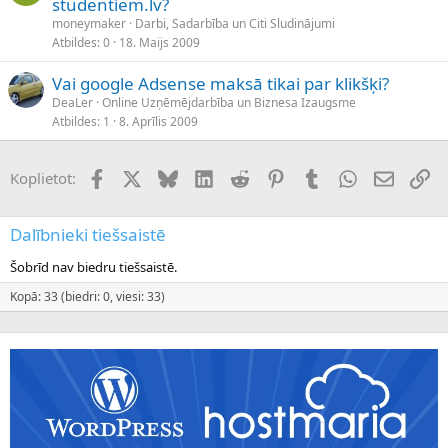
studentiem.lv?
moneymaker
Darbi, Sadarbība un Citi Sludinājumi
Atbildes
0
18. Maijs 2009
Vai google Adsense maksā tikai par klikšķi?
DeaLer
Online Uzņēmējdarbība un Biznesa Izaugsme
Atbildes
1
8. Aprīlis 2009
Facebook
X (Twitter)
Bluesky
LinkedIn
Reddit
Pinterest
Tumblr
WhatsApp
E-pasts
Sai
Koplietot:
Dalībnieki tiešsaistē
Šobrīd nav biedru tiešsaistē.
Kopā: 33 (biedri: 0, viesi: 33)