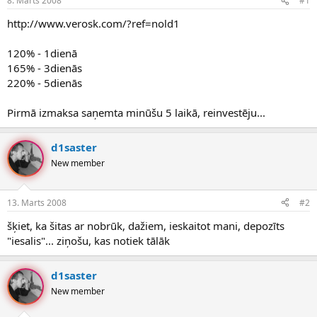
8. Marts 2008
#1
n
a
a
t
http://www.verosk.com/?ref=nold1
u
u
z
m
120% - 1dienā
s
s
165% - 3dienās
ā
c
220% - 5dienās
ē
j
Pirmā izmaksa saņemta minūšu 5 laikā, reinvestēju...
s
d1saster
New member
13. Marts 2008
#2
šķiet, ka šitas ar nobrūk, dažiem, ieskaitot mani, depozīts
"iesalis"... ziņošu, kas notiek tālāk
d1saster
New member