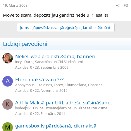
19. Marts 2008
#3
Move to scam, depozīts jau gandrīz nedēļu ir iesalis!
Jums ir jāpieslēdzas vai jāreģistrējas, lai atbildētu šeit.
Līdzīgi pavedieni
Nelieli web projekti &amp; banneri
incy
Darbi, Sadarbība un Citi Sludinājumi
Atbildes
0
23. Septembris 2009
Etoro maksā vai nē??
A
Anonymous
Treidings, Forex, Likumdošana, Finanses
Atbildes
0
22. Novembris 2012
Adf.ly Maksā par URL adrešu saīsināšanu.
K
kodeejslv
Online Uzņēmējdarbība un Biznesa Izaugsme
Atbildes
0
22. Februāris 2011
gamesbox.lv pārdošanā, cik maksā
M