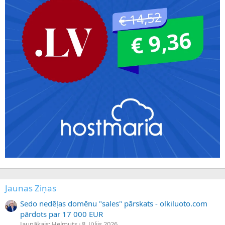
Jaunas Ziņas
Sedo nedēļas domēnu "sales" pārskats - olkiluoto.com
pārdots par 17 000 EUR
Jaunākais: Helmuts
8. Jūlijs 2026