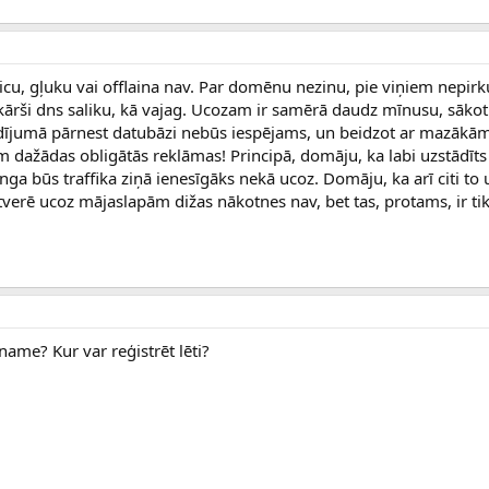
teicu, gļuku vai offlaina nav. Par domēnu nezinu, pie viņiem nepirku
kārši dns saliku, kā vajag. Ucozam ir samērā daudz mīnusu, sāko
adījumā pārnest datubāzi nebūs iespējams, un beidzot ar mazākām,
dažādas obligātās reklāmas! Principā, domāju, ka labi uzstādīt
a būs traffika ziņā ienesīgāks nekā ucoz. Domāju, ka arī citi to 
verē ucoz mājaslapām dižas nākotnes nav, bet tas, protams, ir ti
ame? Kur var reģistrēt lēti?