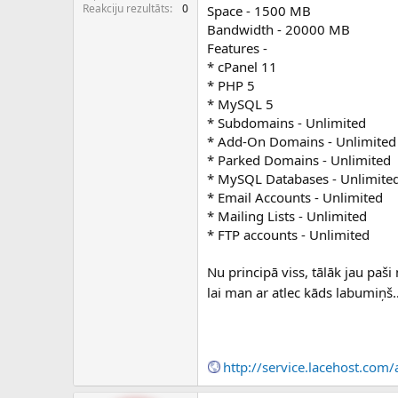
c
Reakciju rezultāts
0
Space - 1500 MB
ē
Bandwidth - 20000 MB
j
Features -
s
* cPanel 11
* PHP 5
* MySQL 5
* Subdomains - Unlimited
* Add-On Domains - Unlimited
* Parked Domains - Unlimited
* MySQL Databases - Unlimite
* Email Accounts - Unlimited
* Mailing Lists - Unlimited
* FTP accounts - Unlimited
Nu principā viss, tālāk jau paši
lai man ar atlec kāds labumiņš.
http://service.lacehost.com