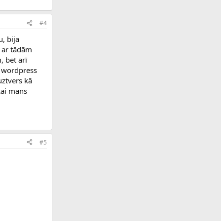
#4
, bija
t ar tādām
 bet arī
s wordpress
uztvers kā
kai mans
#5