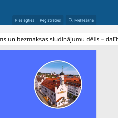
Pieslēgties
Reģistrēties
Meklēšana
s sludinājumu dēlis – dalība ir bez maksa