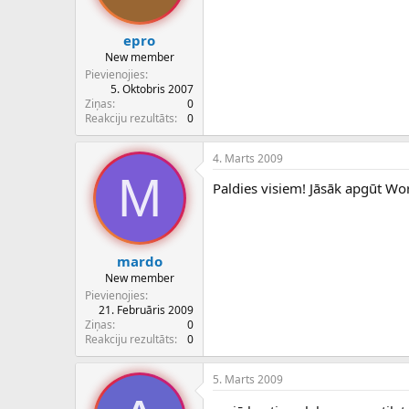
epro
New member
Pievienojies
5. Oktobris 2007
Ziņas
0
Reakciju rezultāts
0
4. Marts 2009
M
Paldies visiem! Jāsāk apgūt Wo
mardo
New member
Pievienojies
21. Februāris 2009
Ziņas
0
Reakciju rezultāts
0
5. Marts 2009