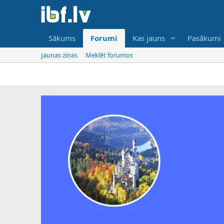
Sākums
Forumi
Kas jauns
Pasākumi
Jaunas ziņas
Meklēt forumos
IBF ir tika