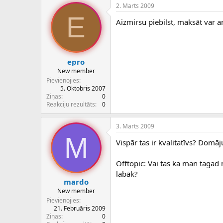
2. Marts 2009
E
Aizmirsu piebilst, maksāt var 
epro
New member
Pievienojies
5. Oktobris 2007
Ziņas
0
Reakciju rezultāts
0
3. Marts 2009
M
Vispār tas ir kvalitatīvs? Dom
Offtopic: Vai tas ka man tagad 
labāk?
mardo
New member
Pievienojies
21. Februāris 2009
Ziņas
0