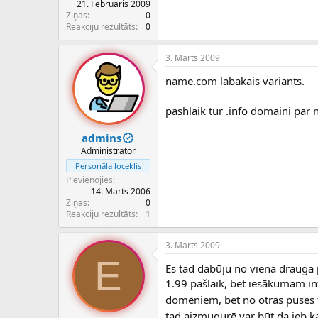
21. Februāris 2009
Ziņas
0
Reakciju rezultāts
0
3. Marts 2009
name.com labakais variants.
pashlaik tur .info domaini par 
admins
Administrator
Personāla loceklis
Pievienojies
14. Marts 2006
Ziņas
0
Reakciju rezultāts
1
3. Marts 2009
E
Es tad dabūju no viena drauga 
1.99 pašlaik, bet iesākumam info
domēniem, bet no otras puses tād
tad aizmugurē var būt da jeb ka