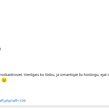
d
 noskaidrosiet. Vienīgais ko lūdzu, ja izmantojat šo hostingu, ejat 
.
/aff.php?aff=109