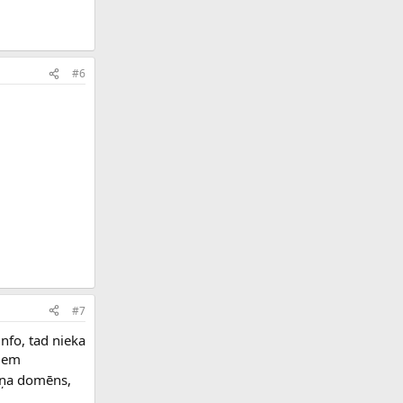
#6
#7
nfo, tad nieka
jiem
meņa domēns,