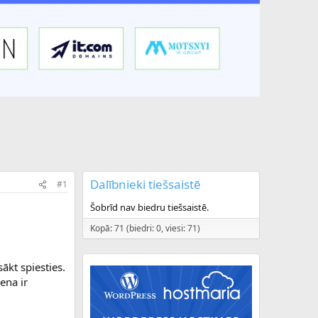
Dalībnieki tiešsaistē
#1
Šobrīd nav biedru tiešsaistē.
Kopā: 71 (biedri: 0, viesi: 71)
sākt spiesties.
ena ir