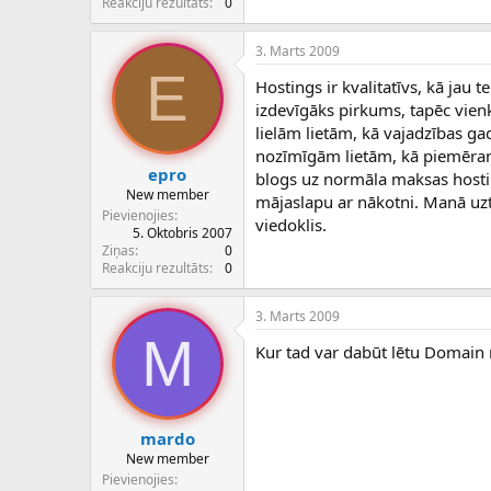
Reakciju rezultāts
0
3. Marts 2009
E
Hostings ir kvalitatīvs, kā jau 
izdevīgāks pirkums, tapēc vien
lielām lietām, kā vajadzības g
nozīmīgām lietām, kā piemēram 
epro
blogs uz normāla maksas hosting
New member
mājaslapu ar nākotni. Manā uzt
Pievienojies
viedoklis.
5. Oktobris 2007
Ziņas
0
Reakciju rezultāts
0
3. Marts 2009
M
Kur tad var dabūt lētu Domain n
mardo
New member
Pievienojies