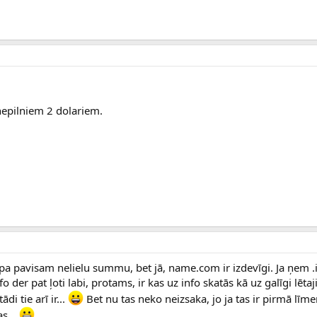
nepilniem 2 dolariem.
pa pavisam nelielu summu, bet jā, name.com ir izdevīgi. Ja ņem .i
 der pat ļoti labi, protams, ir kas uz info skatās kā uz galīgi lēta
i tie arī ir...
Bet nu tas neko neizsaka, jo ja tas ir pirmā lī
s...