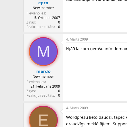
epro
New member
Pievienojies
5. Oktobris 2007
Ziņas
0
Reakciju rezultāts
0
4. Marts 2009
M
Njāā laikam ņemšu info domain 
mardo
New member
Pievienojies
21. Februāris 2009
Ziņas
0
Reakciju rezultāts
0
4. Marts 2009
E
Wordpresu lieto daudzi, tāpēc ka
draudzīgs meklētājiem. Suppor