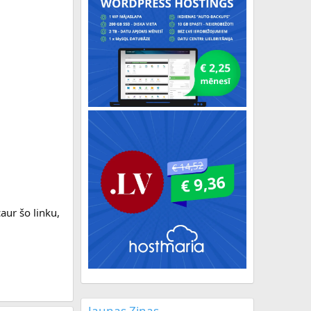
caur šo linku,
Jaunas Ziņas