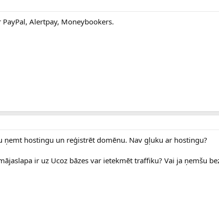
ar PayPal, Alertpay, Moneybookers.
āju ņemt hostingu un reģistrēt domēnu. Nav gļuku ar hostingu?
mājaslapa ir uz Ucoz bāzes var ietekmēt traffiku? Vai ja ņemšu b