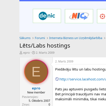
Sākums
Forumi
Interneta Bizness un Uzņēmējdarbība
Lēts/Labs hostings
P
S
epro
2. Marts 2009
a
ā
v
k
2. Marts 2009
e
u
E
Piedāvāju lētu un labu hostingu
d
m
i
a
e
d
http://service.lacehost.com
n
a
a
t
epro
Pats jau aptuveni pusgadu lietoj
u
u
New member
Bet principā traucējumi nav man
z
m
Pievienojies
maksimāli minimāla, tikai nieka
s
s
5. Oktobris 2007
ā
Ziņas
0