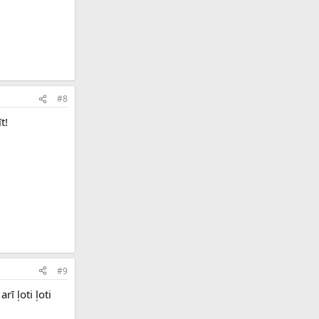
#8
t!
#9
ī ļoti ļoti