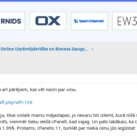
Online Uzņēmējdarbība un Biznesa Izaugsme
 arī pārējiem, kas vēl nezin par viņu.
/aff.php?aff=109
u, tikai vislaik mainu mājaslapas, jo nevaru īsti izlemt, kurā nišā 
īti, vienmēr tieku iekšā cPanelī, kad vajag. Un pats labākais, ka c
 1.99$. Protams, cPanelis 11, turklāt par nieka cenu jūs iegūstat: