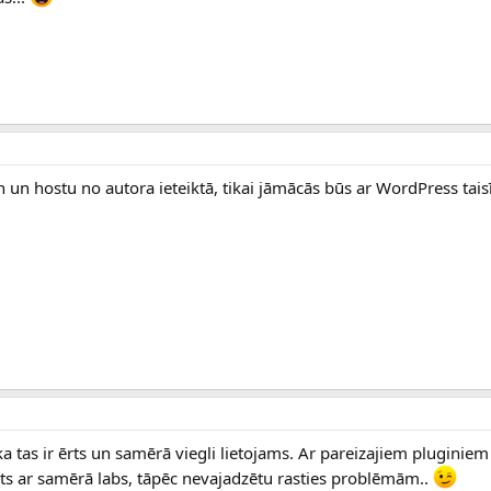
un hostu no autora ieteiktā, tikai jāmācās būs ar WordPress taisī
 tas ir ērts un samērā viegli lietojams. Ar pareizajiem pluginiem ar
ts ar samērā labs, tāpēc nevajadzētu rasties problēmām..