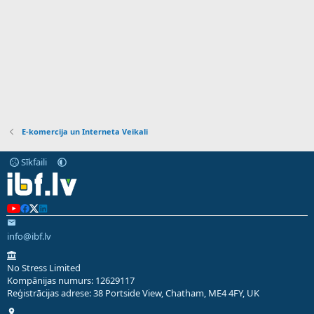
E-komercija un Interneta Veikali
Sīkfaili
info@ibf.lv
No Stress Limited
Kompānijas numurs: 12629117
Reģistrācijas adrese: 38 Portside View, Chatham, ME4 4FY, UK