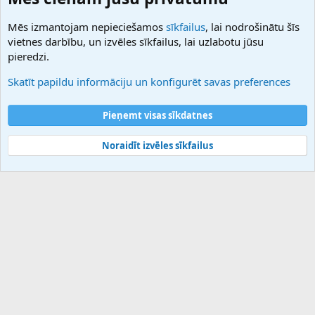
27.be
NamesLot
Mēs izmantojam nepieciešamos
sīkfailus
, lai nodrošinātu šīs
Hostmaria
vietnes darbību, un izvēles sīkfailus, lai uzlabotu jūsu
Atbalsts
pieredzi.
Sazinieties ar mums
Palīdzība
Skatīt papildu informāciju un konfigurēt savas preferences
Noteikumi un nosacījumi
Privātuma politika
Pieņemt visas sīkdatnes
Noraidīt izvēles sīkfailus
®
Community platform by XenForo
© 2010-2025 XenForo Ltd.