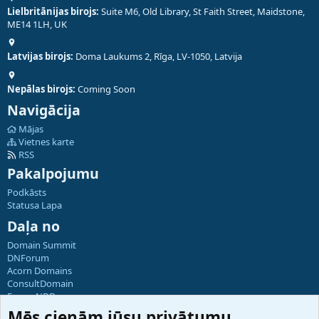
Lielbritānijas birojs:
Suite M6, Old Library, St Faith Street, Maidstone,
ME14 1LH, UK
Latvijas birojs:
Doma Laukums 2, Rīga, LV-1050, Latvija
Nepālas birojs:
Coming Soon
Navigācija
Mājas
Vietnes karte
RSS
Pakalpojumu
Podkāsts
Statusa Lapa
Daļa no
Domain Summit
DNForum
Acorn Domains
ConsultDomain
ForumNDD
Domainforum.ro
Mēs cienām jūsu privātumu