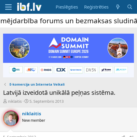
Pieslēgties
Reģistrēties
jdarbība forums un bezmaksas sludinājumu 
E-komercija un Interneta Veikali
Latvijā izveidotā unikālā peļņas sistēma.
P
S
niklaitis
5. Septembris 2013
a
ā
v
k
niklaitis
e
u
New member
d
m
i
a
e
d