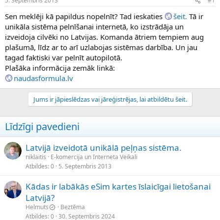
5. Septembris 2013
#1
n
a
a
t
Sen meklēji kā papildus nopelnīt? Tad ieskaties
šeit.
Tā ir
u
u
unikāla sistēma pelnīšanai internetā, ko izstrādāja un
z
m
izveidoja cilvēki no Latvijas. Komanda ātriem tempiem aug
s
s
plašumā, līdz ar to arī uzlabojas sistēmas darbība. Un jau
ā
c
tagad faktiski var pelnīt autopilotā.
ē
Plašāka informācija zemāk linkā:
j
naudasformula.lv
s
Jums ir jāpieslēdzas vai jāreģistrējas, lai atbildētu šeit.
Līdzīgi pavedieni
Latvijā izveidotā unikālā peļņas sistēma.
niklaitis
E-komercija un Interneta Veikali
Atbildes
0
5. Septembris 2013
Kādas ir labākās eSim kartes īslaicīgai lietošanai
Latvijā?
Helmuts
Beztēma
Atbildes
0
30. Septembris 2024