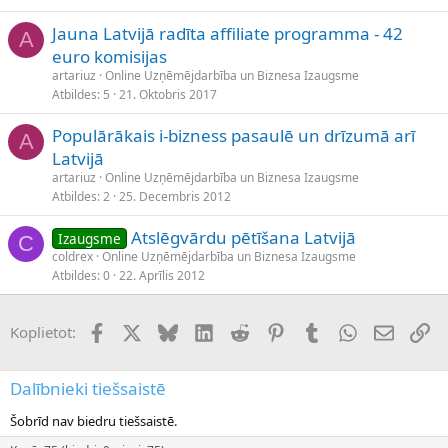
Jauna Latvijā radīta affiliate programma - 42
A
euro komisijas
artariuz
Online Uzņēmējdarbība un Biznesa Izaugsme
Atbildes
5
21. Oktobris 2017
Populārākais i-bizness pasaulē un drīzumā arī
A
Latvijā
artariuz
Online Uzņēmējdarbība un Biznesa Izaugsme
Atbildes
2
25. Decembris 2012
Atslēgvārdu pētīšana Latvijā
Izaugsme
C
coldrex
Online Uzņēmējdarbība un Biznesa Izaugsme
Atbildes
0
22. Aprīlis 2012
Facebook
X (Twitter)
Bluesky
LinkedIn
Reddit
Pinterest
Tumblr
WhatsApp
E-pasts
Sai
Koplietot:
Dalībnieki tiešsaistē
Šobrīd nav biedru tiešsaistē.